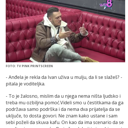
FOTO: TV PINK PRINTSCREEN
- Anđela je rekla da Ivan uživa u mulju, da li se slažeš? -
pitala je voditeljka.
- To je žalosno, mislim da u njega nema ništa ljudsko i
treba mu ozbiljna pomoć.Videli smo u čestitkama da ga
podržava samo podrška i da nema dva prijatelja da se
uključe, to dosta govori. Ne znam kako ustane i sam
sebi poželi da skuva kafu. On kao da ima scenario da se