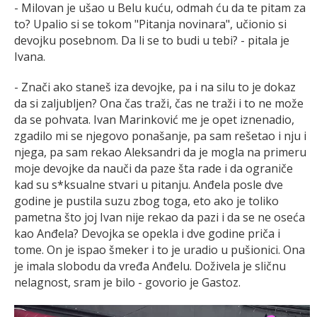
- Milovan je ušao u Belu kuću, odmah ću da te pitam za
to? Upalio si se tokom "Pitanja novinara", učionio si
devojku posebnom. Da li se to budi u tebi? - pitala je
Ivana.
- Znači ako staneš iza devojke, pa i na silu to je dokaz
da si zaljubljen? Ona čas traži, čas ne traži i to ne može
da se pohvata. Ivan Marinković me je opet iznenadio,
zgadilo mi se njegovo ponašanje, pa sam rešetao i nju i
njega, pa sam rekao Aleksandri da je mogla na primeru
moje devojke da nauči da paze šta rade i da ograniče
kad su s*ksualne stvari u pitanju. Anđela posle dve
godine je pustila suzu zbog toga, eto ako je toliko
pametna što joj Ivan nije rekao da pazi i da se ne oseća
kao Anđela? Devojka se opekla i dve godine priča i
tome. On je ispao šmeker i to je uradio u pušionici. Ona
je imala slobodu da vređa Anđelu. Doživela je sličnu
nelagnost, sram je bilo - govorio je Gastoz.