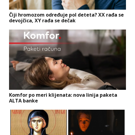
Čiji hromozom određuje pol deteta? XX rađa se
devojčica, XY rađa se dečak
Komfor po meri klijenata: nova linija paketa
ALTA banke