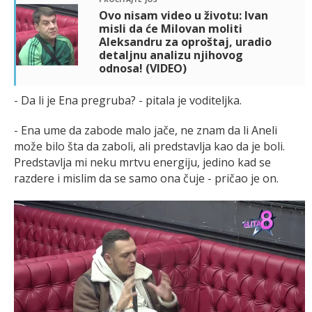
Ovo nisam video u životu: Ivan
misli da će Milovan moliti
Aleksandru za oproštaj, uradio
detaljnu analizu njihovog
odnosa! (VIDEO)
- Da li je Ena pregruba? - pitala je voditeljka.
- Ena ume da zabode malo jače, ne znam da li Aneli
može bilo šta da zaboli, ali predstavlja kao da je boli.
Predstavlja mi neku mrtvu energiju, jedino kad se
razdere i mislim da se samo ona čuje - pričao je on.