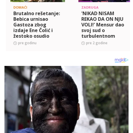
DOMAĆI
ZADRUGA
Brutalno rešetanje:
'NIKAD NISAM
Bebica urnisao
REKAO DA ON NJU
Gastoza zbog
VOLI!' Mensur dao
izdaje Ene Čolić i
svoj sud o
žestoko osudio
turbulentnom
morbidnosti koje je
odnosu Janjuša i
pre godinu
pre 2 godine
izgovorio Lepom
Aneli! (VIDEO)
Mići, a onda dao sud
o navodnoj