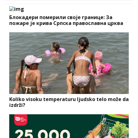
Блокадери померили своје границе: За
пожаре је крива Српска православна црква
Koliko visoku temperaturu ljudsko telo može da
izdrži?