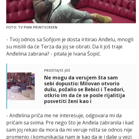
FOTO: TV PINK PRINTSCREEN
- Tvoj odnos sa Sofijom je dosta iritirao Anđelu, mnogli
su mislili da će Terza da joj se obrati. Da li još traje
Anđelina zabrana? - pitala je Ivana Šopić.
pročitajte još
Ne mogu da verujem šta sam
sebi dopustio: Milovan otvorio
dušu, požalio se Bebici i Teodori,
otkrio im da će se posle rijalitija
posvetiti ženi kao i
- Anđelina priča me ne interesuje, odgovara mi da
pričam sa svima. Pre nego što je Anđela zabranila i kad
sam joj rekao da mora da mi veruje ništa se odnos nije
promenio i komunikacija nam je kao da je i dalje u vezi