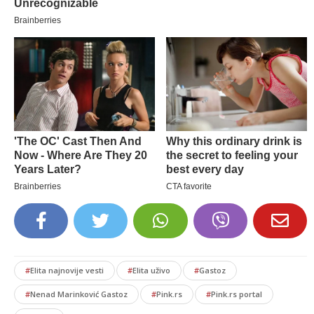
#
Elita najnovije vesti
#
Elita uživo
#
Gastoz
#
Nenad Marinković Gastoz
#
Pink.rs
#
Pink.rs portal