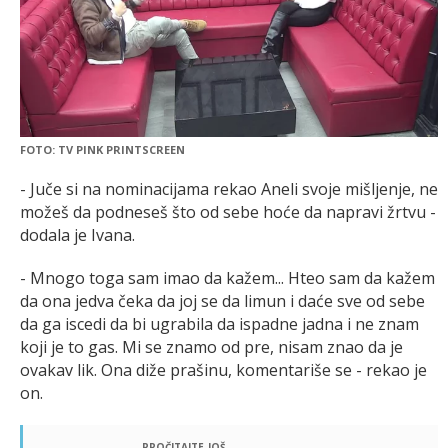
FOTO: TV PINK PRINTSCREEN
- Juče si na nominacijama rekao Aneli svoje mišljenje, ne
možeš da podneseš što od sebe hoće da napravi žrtvu -
dodala je Ivana.
- Mnogo toga sam imao da kažem... Hteo sam da kažem
da ona jedva čeka da joj se da limun i daće sve od sebe
da ga iscedi da bi ugrabila da ispadne jadna i ne znam
koji je to gas. Mi se znamo od pre, nisam znao da je
ovakav lik. Ona diže prašinu, komentariše se - rekao je
on.
pročitajte još