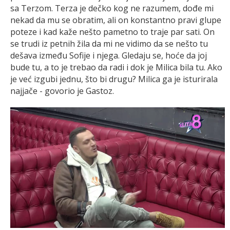
sa Terzom. Terza je dečko kog ne razumem, dođe mi
nekad da mu se obratim, ali on konstantno pravi glupe
poteze i kad kaže nešto pametno to traje par sati. On
se trudi iz petnih žila da mi ne vidimo da se nešto tu
dešava između Sofije i njega. Gledaju se, hoće da joj
bude tu, a to je trebao da radi i dok je Milica bila tu. Ako
je već izgubi jednu, što bi drugu? Milica ga je isturirala
najjače - govorio je Gastoz.