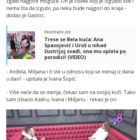
zgadi najgore moguće. On je čovek koji je izgubio sve i
nema šta da izgubi, pa neka bude najgori do kraja -
dodao je Gastoz.
pročitajte još
Trese se Bela kuća: Ana
Spasojević i Uroš u nikad
žustrijoj svađi, ona mu oplela po
porodici! (VIDEO)
- Anđela, Miljana i ti ste u odnosu koji se menaj iz dana
u dan? - upitala je Ivana Šopić.
- Više neće da se menja, čekao sam na svojoj koži. Tako
sam izbacio Kadru, Ivana i Miljanu - rekao je on.