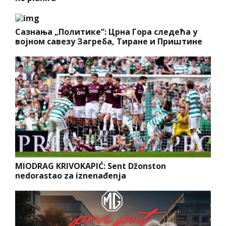
Сазнања „Политике”: Црна Гора следећа у
војном савезу Загреба, Тиране и Приштине
MIODRAG KRIVOKAPIĆ: Sent Džonston
nedorastao za iznenađenja