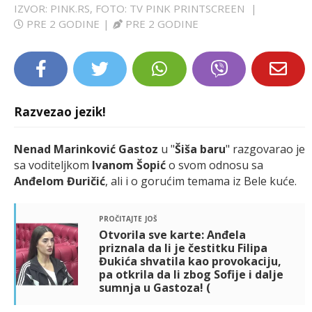
IZVOR: PINK.RS, FOTO: TV PINK PRINTSCREEN
|
LIFESTYLE
PRE 2 GODINE
|
PRE 2 GODINE
EXTRA
Razvezao jezik!
Nenad Marinković Gastoz
u "
Šiša baru
" razgovarao je
sa voditeljkom
Ivanom Šopić
o svom odnosu sa
Anđelom Đuričić
, ali i o gorućim temama iz Bele kuće.
pročitajte još
Otvorila sve karte: Anđela
priznala da li je čestitku Filipa
Đukića shvatila kao provokaciju,
pa otkrila da li zbog Sofije i dalje
sumnja u Gastoza! (