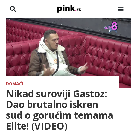
NASLOVNA
VESTI
ZADRUGA
SHOWBIZ
HRONIKA
DOMAĆI
Nikad suroviji Gastoz:
FARMERI
Dao brutalno iskren
sud o gorućim temama
TV
Elite! (VIDEO)
SPORT