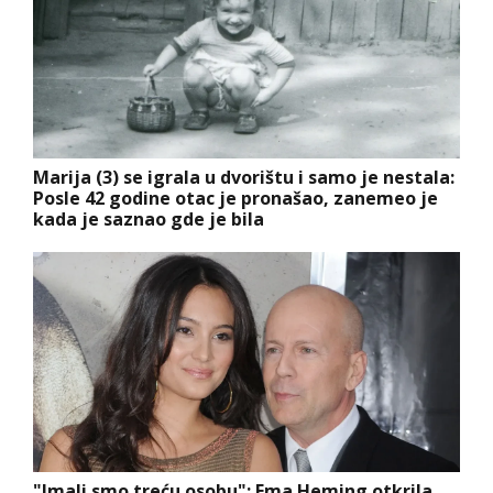
Marija (3) se igrala u dvorištu i samo je nestala:
Posle 42 godine otac je pronašao, zanemeo je
kada je saznao gde je bila
"Imali smo treću osobu": Ema Heming otkrila