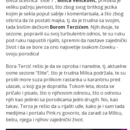
Bivša učesnica "Elite 7",
Milica Veličković
, privukla je
veliku pažnju javnosti, što zbog svog britkog jezika
kojim je sekla poput sablje i komentarisala, a što zbog
otkrića da će postati majka, tj. da je trudna sa svojim,
tada bivšim dečkom
Borom Terzićem
. Njih dvoje, te
sezone, popravili su svoj turbulentni odnos, te su ruku
pod ruku napustili rijaliti, spremni da nastave zajednički
život i da se bore za ono najsvetije svakom čoveku -
svoju porodicu!
Bora Terzić rešio je da se oproba i naredne, tj. aktuelne
osme sezone "Elite", što je trudna Milica podržala, te su
prolili more suza prilikom rastanka u karantinu pred
ulazak, u koji ga je dopratila. Tokom leta, dosta se
pričalo i pisalo, što o njihovom odnosu, što o odnosu
njih kao jedinki sa porodicama jedni drugih. No, kao
takav, Terza je rešio da u rijaliti uđe, kako je i sam tada
medijima i portalu Pink.rs govorio, da zaradi za Milicu,
bebu, njega i njihov zajednički život.