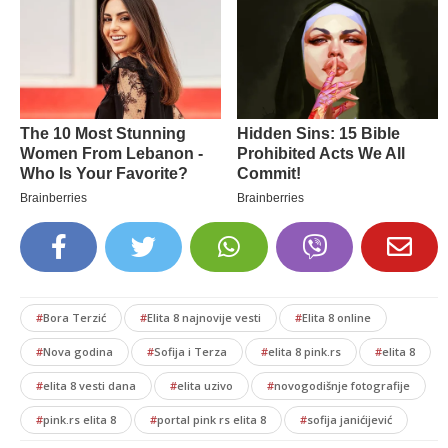
#
Bora Terzić
#
Elita 8 najnovije vesti
#
Elita 8 online
#
Nova godina
#
Sofija i Terza
#
elita 8 pink.rs
#
elita 8
#
elita 8 vesti dana
#
elita uzivo
#
novogodišnje fotografije
#
pink.rs elita 8
#
portal pink rs elita 8
#
sofija janićijević