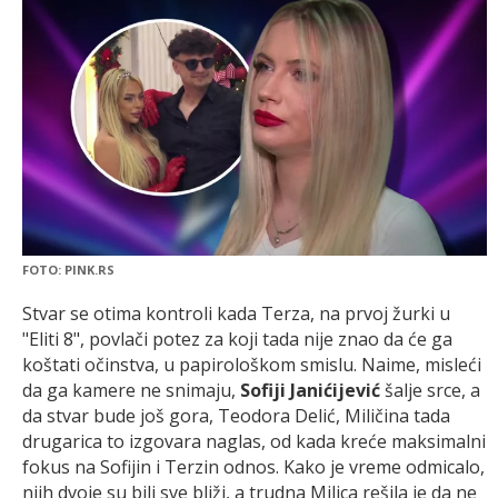
FOTO: PINK.RS
Stvar se otima kontroli kada Terza, na prvoj žurki u
"Eliti 8", povlači potez za koji tada nije znao da će ga
koštati očinstva, u papirološkom smislu. Naime, misleći
da ga kamere ne snimaju,
Sofiji Janićijević
šalje srce, a
da stvar bude još gora, Teodora Delić, Miličina tada
drugarica to izgovara naglas, od kada kreće maksimalni
fokus na Sofijin i Terzin odnos. Kako je vreme odmicalo,
njih dvoje su bili sve bliži, a trudna Milica rešila je da ne