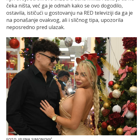
čeka ništa, već ga je odmah kako se ovo dogodilo,
ostavila, ističući u gostovanju na RED televiziji da ga je
na ponašanje ovakvog, ali i sličnog tipa, upozorila
neposredno pred ulazak.
FOTO: JELENA SIMONOVIĆ