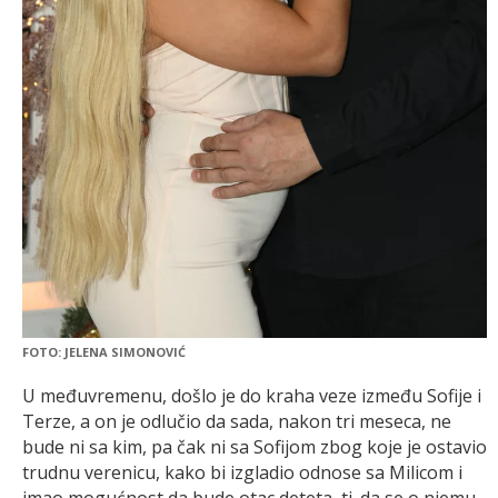
FOTO: JELENA SIMONOVIĆ
U međuvremenu, došlo je do kraha veze između Sofije i
Terze, a on je odlučio da sada, nakon tri meseca, ne
bude ni sa kim, pa čak ni sa Sofijom zbog koje je ostavio
trudnu verenicu, kako bi izgladio odnose sa Milicom i
imao mogućnost da bude otac deteta, tj. da se o njemu