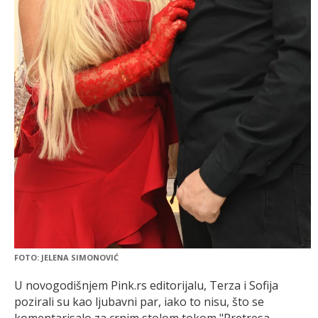
FOTO: JELENA SIMONOVIĆ
U novogodišnjem Pink.rs editorijalu, Terza i Sofija
pozirali su kao ljubavni par, iako to nisu, što se
komentarisalo za crnim stolom tokom "Pretresa