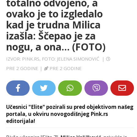
totalno odvojeno, a
LIFESTYLE
ovako je to izgledalo
kad je trudna Milica
EXTRA
izašla: Ščepao je za
nogu, a ona... (FOTO)
IZVOR: PINK.RS, FOTO: JELENA SIMONOVIĆ
|
PRE 2 GODINE
|
PRE 2 GODINE
Učesnici "Elite" pozirali su pred objektivom našeg
portala, u okviru novogodišnjeg Pink.rs
editorijala!