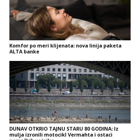
Komfor po meri klijenata: nova linija paketa
ALTA banke
DUNAV OTKRIO TAJNU STARU 80 GODINA: Iz
mulja izronili motocikl Vermahta i ostaci