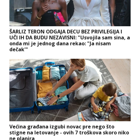
ŠARLIZ TERON ODGAJA DECU BEZ PRIVILEGIJA I
UČI IH DA BUDU NEZAVISNI: "Usvojila sam sina, a
onda mi je jednog dana rekao: "Ja nisam
dečak'"
Većina građana izgubi novac pre nego što
stigne na letovanje - ovih 7 troškova skoro niko
ne planira