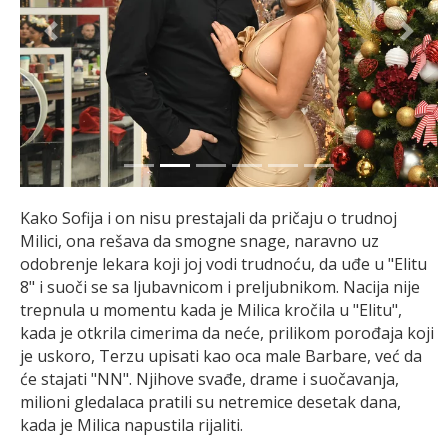
Previous
Next
Kako Sofija i on nisu prestajali da pričaju o trudnoj
Milici, ona rešava da smogne snage, naravno uz
odobrenje lekara koji joj vodi trudnoću, da uđe u "Elitu
8" i suoči se sa ljubavnicom i preljubnikom. Nacija nije
trepnula u momentu kada je Milica kročila u "Elitu",
kada je otkrila cimerima da neće, prilikom porođaja koji
je uskoro, Terzu upisati kao oca male Barbare, već da
će stajati "NN". Njihove svađe, drame i suočavanja,
milioni gledalaca pratili su netremice desetak dana,
kada je Milica napustila rijaliti.