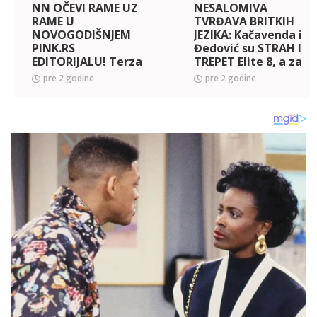
NN OČEVI RAME UZ
NESALOMIVA
RAME U
TVRĐAVA BRITKIH
NOVOGODIŠNJEM
JEZIKA: Kačavenda i
PINK.RS
Đedović su STRAH I
EDITORIJALU! Terza
TREPET Elite 8, a za
i Ivan doživeli istu
novogodišnji Pink.rs
pre 2 godine
pre 2 godine
sudbinu, njihove
editorijal dokazali
bivše lepše polovine
da im je ČELIČNO
REŠILE DA IH
prija
TOTALNO PRECR