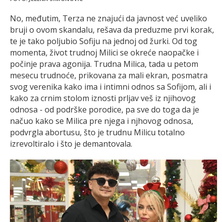
No, međutim, Terza ne znajući da javnost već uveliko
bruji o ovom skandalu, rešava da preduzme prvi korak,
te je tako poljubio Sofiju na jednoj od žurki. Od tog
momenta, život trudnoj Milici se okreće naopačke i
počinje prava agonija. Trudna Milica, tada u petom
mesecu trudnoće, prikovana za mali ekran, posmatra
svog verenika kako ima i intimni odnos sa Sofijom, ali i
kako za crnim stolom iznosti prljav veš iz njihovog
odnosa - od podrške porodice, pa sve do toga da je
načuo kako se Milica pre njega i njhovog odnosa,
podvrgla abortusu, što je trudnu Milicu totalno
izrevoltiralo i što je demantovala.