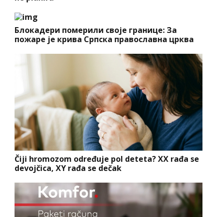
Блокадери померили своје границе: За
пожаре је крива Српска православна црква
Čiji hromozom određuje pol deteta? XX rađa se
devojčica, XY rađa se dečak