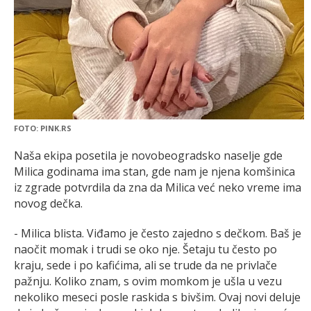
FOTO: PINK.RS
Naša ekipa posetila je novobeogradsko naselje gde
Milica godinama ima stan, gde nam je njena komšinica
iz zgrade potvrdila da zna da Milica već neko vreme ima
novog dečka.
- Milica blista. Viđamo je često zajedno s dečkom. Baš je
naočit momak i trudi se oko nje. Šetaju tu često po
kraju, sede i po kafićima, ali se trude da ne privlače
pažnju. Koliko znam, s ovim momkom je ušla u vezu
nekoliko meseci posle raskida s bivšim. Ovaj novi deluje