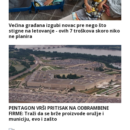
Većina građana izgubi novac pre nego što
stigne na letovanje - ovih 7 troškova skoro niko
ne planira
PENTAGON VRŠI PRITISAK NA ODBRAMBENE
FIRME: Traži da se brže proizvode oružje i
municiju, evo i zašto