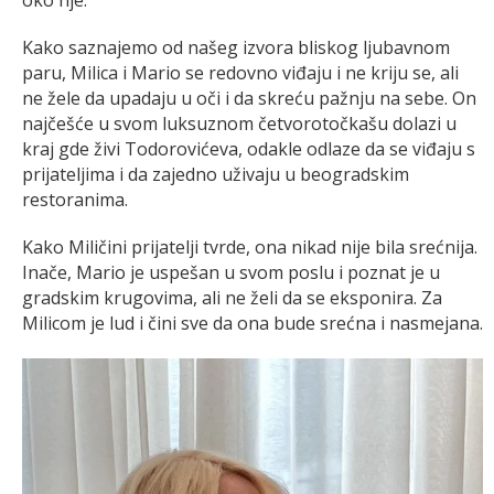
oko nje.
Kako saznajemo od našeg izvora bliskog ljubavnom
paru, Milica i Mario se redovno viđaju i ne kriju se, ali
ne žele da upadaju u oči i da skreću pažnju na sebe. On
najčešće u svom luksuznom četvorotočkašu dolazi u
kraj gde živi Todorovićeva, odakle odlaze da se viđaju s
prijateljima i da zajedno uživaju u beogradskim
restoranima.
Kako Miličini prijatelji tvrde, ona nikad nije bila srećnija.
Inače, Mario je uspešan u svom poslu i poznat je u
gradskim krugovima, ali ne želi da se eksponira. Za
Milicom je lud i čini sve da ona bude srećna i nasmejana.