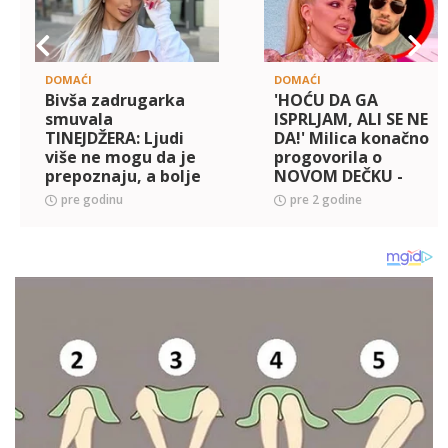
DOMAĆI
DOMAĆI
Bivša zadrugarka
'HOĆU DA GA
smuvala
ISPRLJAM, ALI SE NE
TINEJDŽERA: Ljudi
DA!' Milica konačno
više ne mogu da je
progovorila o
prepoznaju, a bolje
NOVOM DEČKU -
sedite, jer kad
Priznala da je
pre godinu
pre 2 godine
čujete koliko
upoznala svekrvu i
zarađuje na
svekra, a evo šta joj
tiktoku, ZAVRTEĆE
SMETA!
VAM SE U