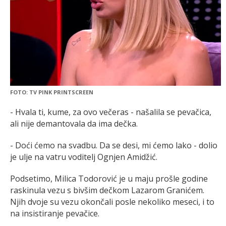
FOTO: TV PINK PRINTSCREEN
- Hvala ti, kume, za ovo večeras - našalila se pevačica,
ali nije demantovala da ima dečka.
- Doći ćemo na svadbu. Da se desi, mi ćemo lako - dolio
je ulje na vatru voditelj Ognjen Amidžić.
Podsetimo, Milica Todorović je u maju prošle godine
raskinula vezu s bivšim dečkom Lazarom Granićem.
Njih dvoje su vezu okončali posle nekoliko meseci, i to
na insistiranje pevačice.