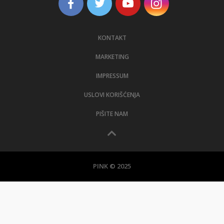
KONTAKT
MARKETING
IMPRESSUM
USLOVI KORIŠĆENJA
PIŠITE NAM
PINK © 2025