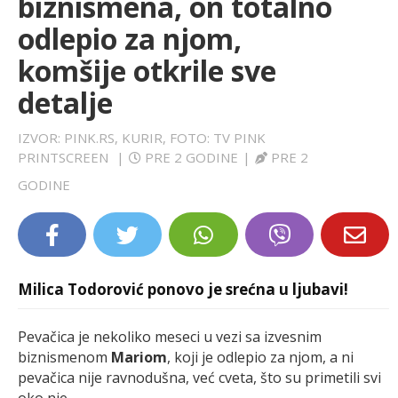
biznismena, on totalno
LIFESTYLE
odlepio za njom,
komšije otkrile sve
EXTRA
detalje
IZVOR: PINK.RS, KURIR, FOTO: TV PINK
PRINTSCREEN
|
PRE 2 GODINE
|
PRE 2
GODINE
Milica Todorović ponovo je srećna u ljubavi!
Pevačica je nekoliko meseci u vezi sa izvesnim
biznismenom
Mariom
, koji je odlepio za njom, a ni
pevačica nije ravnodušna, već cveta, što su primetili svi