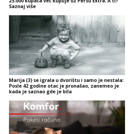
25.000 kupaca već kupuje uz PerSu Extra. A ti?
Saznaj više
Marija (3) se igrala u dvorištu i samo je nestala:
Posle 42 godine otac je pronašao, zanemeo je
kada je saznao gde je bila