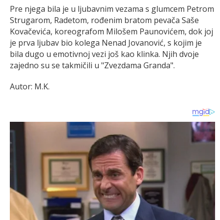
Pre njega bila je u ljubavnim vezama s glumcem Petrom
Strugarom, Radetom, rođenim bratom pevača Saše
Kovačevića, koreografom Milošem Paunovićem, dok joj
je prva ljubav bio kolega Nenad Jovanović, s kojim je
bila dugo u emotivnoj vezi još kao klinka. Njih dvoje
zajedno su se takmičili u "Zvezdama Granda".
Autor: M.K.