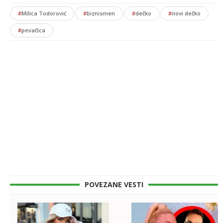
#
Milica Todorović
#
biznismen
#
dečko
#
novi dečko
#
pevačica
POVEZANE VESTI