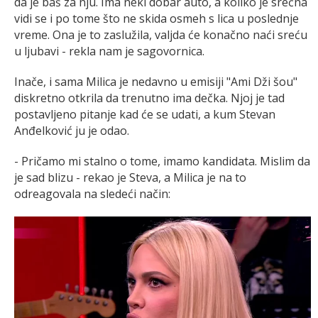
da je baš za nju. Ima neki dobar auto, a koliko je srećna
vidi se i po tome što ne skida osmeh s lica u poslednje
vreme. Ona je to zaslužila, valjda će konačno naći sreću
u ljubavi - rekla nam je sagovornica.
Inače, i sama Milica je nedavno u emisiji "Ami Dži šou"
diskretno otkrila da trenutno ima dečka. Njoj je tad
postavljeno pitanje kad će se udati, a kum Stevan
Anđelković ju je odao.
- Pričamo mi stalno o tome, imamo kandidata. Mislim da
je sad blizu - rekao je Steva, a Milica je na to
odreagovala na sledeći način: