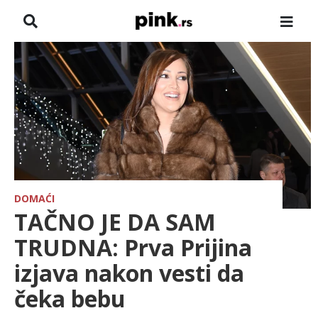
NASLOVNA
VESTI
ZADRUGA
SHOWBIZ
HRONIKA
DOMAĆI
TAČNO JE DA SAM
FARMERI
TRUDNA: Prva Prijina
izjava nakon vesti da
TV
čeka bebu
SPORT