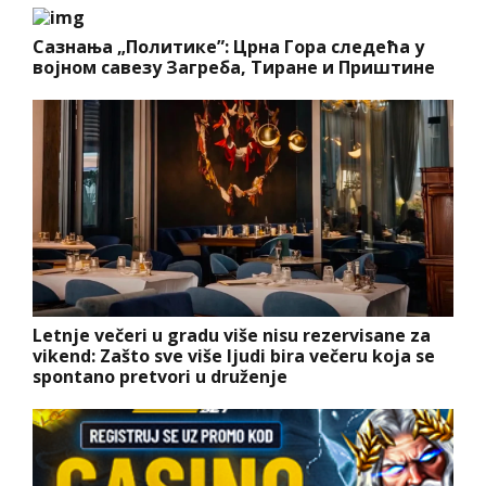
Сазнања „Политике”: Црна Гора следећа у
војном савезу Загреба, Тиране и Приштине
Letnje večeri u gradu više nisu rezervisane za
vikend: Zašto sve više ljudi bira večeru koja se
spontano pretvori u druženje