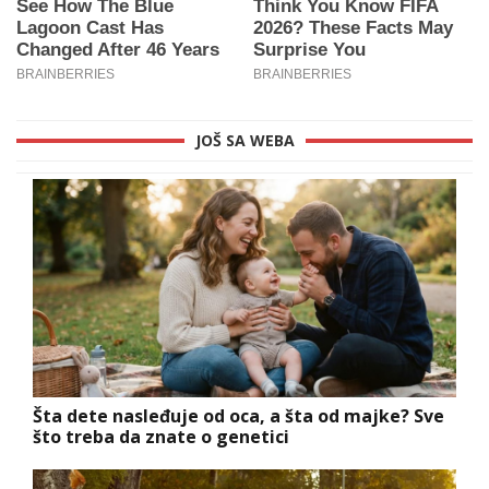
JOŠ SA WEBA
Šta dete nasleđuje od oca, a šta od majke? Sve
što treba da znate o genetici