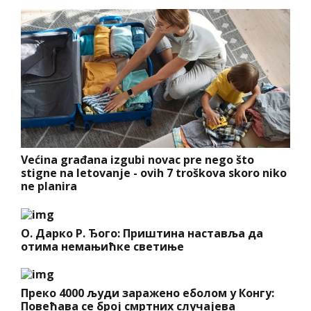
Većina građana izgubi novac pre nego što
stigne na letovanje - ovih 7 troškova skoro niko
ne planira
О. Дарко Р. Ђого: Приштина наставља да
отима немањићке светиње
Преко 4000 људи заражено еболом у Конгу:
Повећава се број смртних случајева