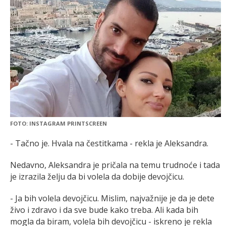
FOTO: INSTAGRAM PRINTSCREEN
- Tačno je. Hvala na čestitkama - rekla je Aleksandra.
Nedavno, Aleksandra je pričala na temu trudnoće i tada
je izrazila želju da bi volela da dobije devojčicu.
- Ja bih volela devojčicu. Mislim, najvažnije je da je dete
živo i zdravo i da sve bude kako treba. Ali kada bih
mogla da biram, volela bih devojčicu - iskreno je rekla