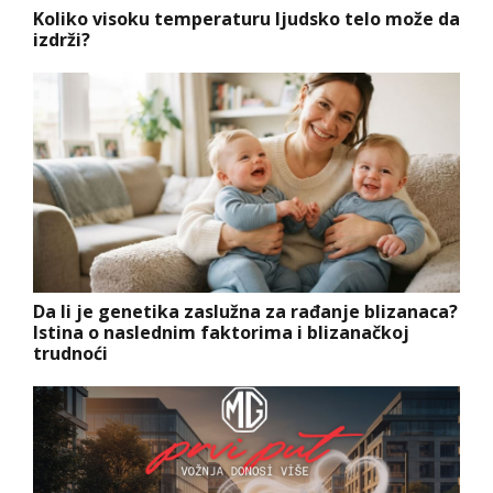
Koliko visoku temperaturu ljudsko telo može da
izdrži?
Da li je genetika zaslužna za rađanje blizanaca?
Istina o naslednim faktorima i blizanačkoj
trudnoći