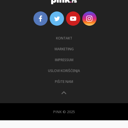
KONTAKT
MARKETING
IMPRESSUM
USLOVI KORIŠĆENJA
PIŠITE NAM
PINK © 2025