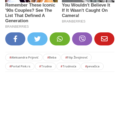
#
Aleksandra Prijović
#
Beba
#
Filip Živojinovć
#
Portal Pink.rs
#
Trudna
#
Trudnoća
#
pevačica