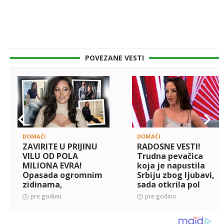
POVEZANE VESTI
DOMAĆI
DOMAĆI
ZAVIRITE U PRIJINU
RADOSNE VESTI!
VILU OD POLA
Trudna pevačica
MILIONA EVRA!
koja je napustila
Opasada ogromnim
Srbiju zbog ljubavi,
zidinama,
sada otkrila pol
unutrašnjost je
bebe: Puzla koja
pre godinu
pre godinu
pravi LUKSUZ
nam je falila...
(FOTO)
(FOTO)