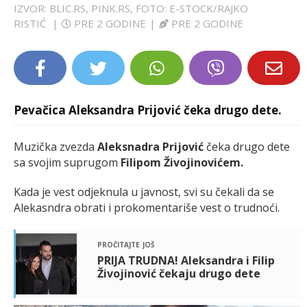
IZVOR: BLIC.RS, PINK.RS, FOTO: E-STOCK/RAJKO
LIFESTYLE
RISTIĆ
|
PRE 2 GODINE
|
PRE 2 GODINE
EXTRA
Pevačica Aleksandra Prijović čeka drugo dete.
Muzička zvezda
Aleksnadra Prijović
čeka drugo dete
sa svojim suprugom
Filipom Živojinovićem.
Kada je vest odjeknula u javnost, svi su čekali da se
Alekasndra obrati i prokomentariše vest o trudnoći.
pročitajte još
PRIJA TRUDNA! Aleksandra i Filip
Živojinović čekaju drugo dete