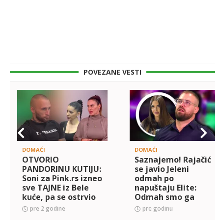
POVEZANE VESTI
DOMAĆI
DOMAĆI
OTVORIO
Saznajemo! Rajačić
PANDORINU KUTIJU:
se javio Jeleni
Soni za Pink.rs izneo
odmah po
sve TAJNE iz Bele
napuštaju Elite:
kuće, pa se ostrvio
Odmah smo ga
na Aleksandru:
pozvali, evo šta
pre 2 godine
pre godinu
Sponzoruša,
nam je rekao!