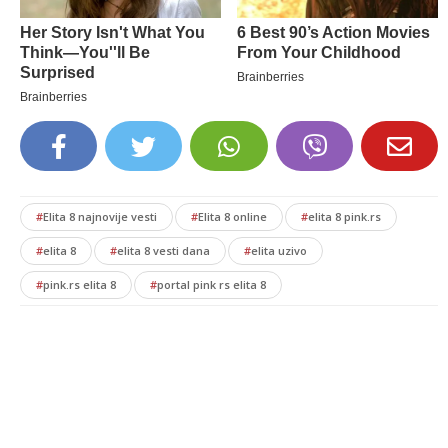
#
Elita 8 najnovije vesti
#
Elita 8 online
#
elita 8 pink.rs
#
elita 8
#
elita 8 vesti dana
#
elita uzivo
#
pink.rs elita 8
#
portal pink rs elita 8