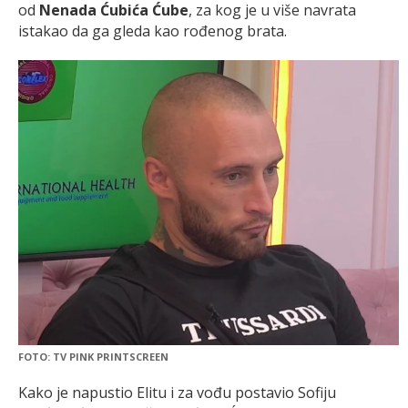
od
Nenada Ćubića Ćube
, za kog je u više navrata
istakao da ga gleda kao rođenog brata.
FOTO: TV PINK PRINTSCREEN
Kako je napustio Elitu i za vođu postavio Sofiju