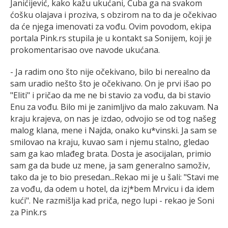
Janićijević, kako kažu ukućani, Ćuba ga na svakom
ćošku olajava i proziva, s obzirom na to da je očekivao
da će njega imenovati za vođu. Ovim povodom, ekipa
portala Pink.rs stupila je u kontakt sa Sonijem, koji je
prokomentarisao ove navode ukućana.
- Ja radim ono što nije očekivano, bilo bi nerealno da
sam uradio nešto što je očekivano. On je prvi išao po
"Eliti" i pričao da me ne bi stavio za vođu, da bi stavio
Enu za vođu. Bilo mi je zanimljivo da malo zakuvam. Na
kraju krajeva, on nas je izdao, odvojio se od tog našeg
malog klana, mene i Najda, onako ku*vinski. Ja sam se
smilovao na kraju, kuvao sam i njemu stalno, gledao
sam ga kao mlađeg brata. Dosta je asocijalan, primio
sam ga da bude uz mene, ja sam generalno samoživ,
tako da je to bio presedan...Rekao mi je u šali: "Stavi me
za vođu, da odem u hotel, da izj*bem Mrvicu i da idem
kući". Ne razmišlja kad priča, nego lupi - rekao je Soni
za Pink.rs