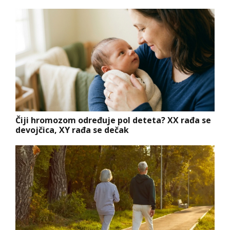
Čiji hromozom određuje pol deteta? XX rađa se
devojčica, XY rađa se dečak