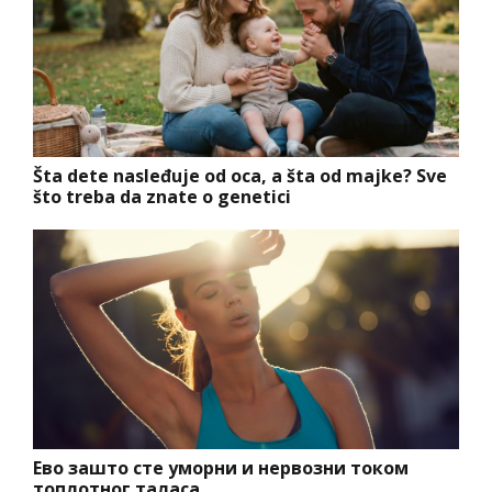
Šta dete nasleđuje od oca, a šta od majke? Sve
što treba da znate o genetici
Ево зашто сте уморни и нервозни током
топлотног таласа