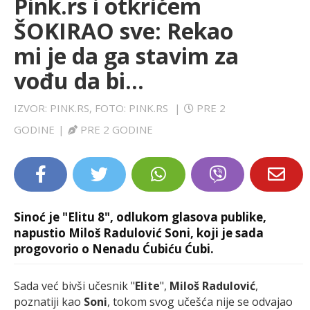
Pink.rs i otkrićem
LIFESTYLE
ŠOKIRAO sve: Rekao
mi je da ga stavim za
EXTRA
vođu da bi...
IZVOR: PINK.RS, FOTO: PINK.RS
|
PRE 2
GODINE
|
PRE 2 GODINE
Sinoć je "Elitu 8", odlukom glasova publike,
napustio Miloš Radulović Soni, koji je sada
progovorio o Nenadu Ćubiću Ćubi.
Sada već bivši učesnik "
Elite
",
Miloš Radulović
,
poznatiji kao
Soni
, tokom svog učešća nije se odvajao