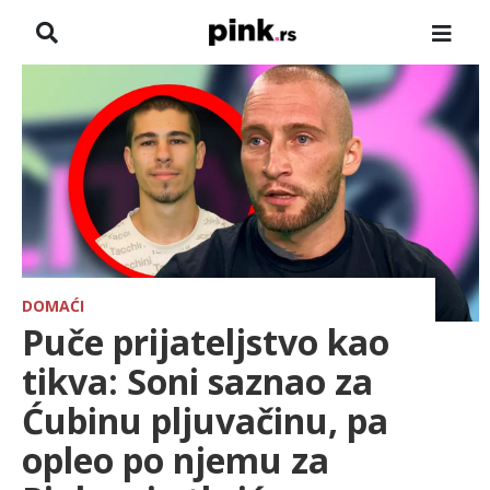
NASLOVNA
VESTI
ZADRUGA
SHOWBIZ
HRONIKA
DOMAĆI
Puče prijateljstvo kao
FARMERI
tikva: Soni saznao za
Ćubinu pljuvačinu, pa
TV
opleo po njemu za
SPORT