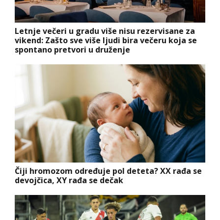
Letnje večeri u gradu više nisu rezervisane za
vikend: Zašto sve više ljudi bira večeru koja se
spontano pretvori u druženje
Čiji hromozom određuje pol deteta? XX rađa se
devojčica, XY rađa se dečak