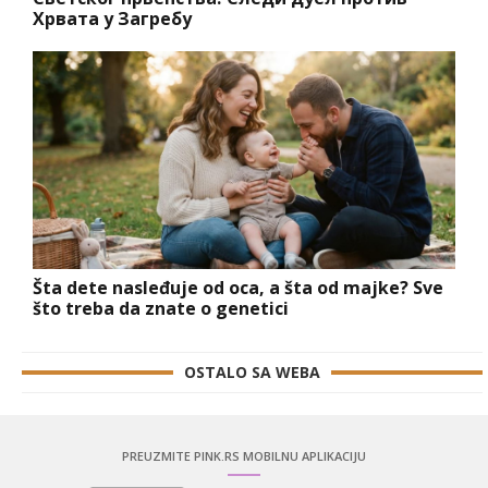
Хрвата у Загребу
Šta dete nasleđuje od oca, a šta od majke? Sve
što treba da znate o genetici
OSTALO SA WEBA
PREUZMITE PINK.RS MOBILNU APLIKACIJU