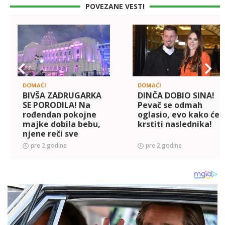
POVEZANE VESTI
DOMAĆI
DOMAĆI
BIVŠA ZADRUGARKA
DINČA DOBIO SINA!
SE PORODILA! Na
Pevač se odmah
rođendan pokojne
oglasio, evo kako će
majke dobila bebu,
krstiti naslednika!
njene reči sve
raznežile! (FOTO)
pre 2 godine
pre 2 godine