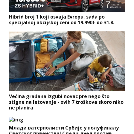
Hibrid broj 1 koji osvaja Evropu, sada po
specijalnoj akcijskoj ceni od 19.990€ do 31.8.
Većina građana izgubi novac pre nego što
stigne na letovanje - ovih 7 troškova skoro niko
ne planira
Млади ватерполисти Србије у полуфиналу
Светског првенства! Следи дуел против