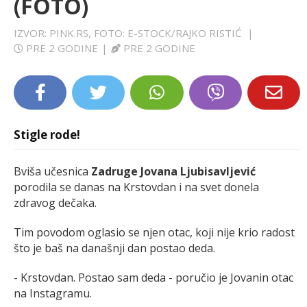
(FOTO)
LIFESTYLE
IZVOR: PINK.RS, FOTO: E-STOCK/RAJKO RISTIĆ
|
PRE 2 GODINE
|
PRE 2 GODINE
EXTRA
Stigle rode!
Bviša učesnica
Zadruge Jovana Ljubisavljević
porodila se danas na Krstovdan i na svet donela
zdravog dečaka.
Tim povodom oglasio se njen otac, koji nije krio radost
što je baš na današnji dan postao deda.
- Krstovdan. Postao sam deda - poručio je Jovanin otac
na Instagramu.