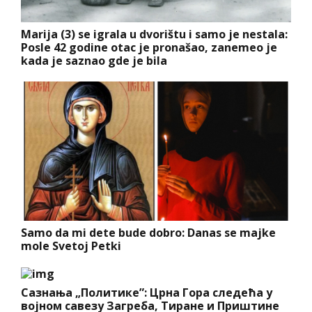
Marija (3) se igrala u dvorištu i samo je nestala:
Posle 42 godine otac je pronašao, zanemeo je
kada je saznao gde je bila
Samo da mi dete bude dobro: Danas se majke
mole Svetoj Petki
Сазнања „Политике”: Црна Гора следећа у
војном савезу Загреба, Тиране и Приштине