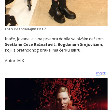
FOTO: E-STOCK/RAJKO RISTIĆ
Inače, Jovana je sina prvenca dobila sa bivšim dečkom
Svetlane Cece Ražnatović, Bogdanom Srejovićem,
koji iz prethodnog braka ima ćerku
Iskru.
Autor: M.K.