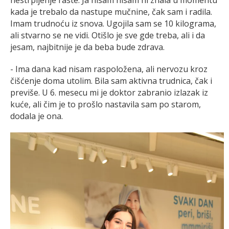
nestrpljenje raste. Ja nisam nisam ni znala u momentu
kada je trebalo da nastupe mučnine, čak sam i radila.
Imam trudnoću iz snova. Ugojila sam se 10 kilograma,
ali stvarno se ne vidi. Otišlo je sve gde treba, ali i da
jesam, najbitnije je da beba bude zdrava.
- Ima dana kad nisam raspoložena, ali nervozu kroz
čišćenje doma utolim. Bila sam aktivna trudnica, čak i
previše. U 6. mesecu mi je doktor zabranio izlazak iz
kuće, ali čim je to prošlo nastavila sam po starom,
dodala je ona.