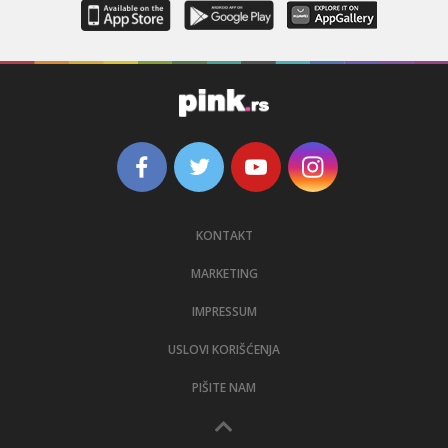
KONTAKT
MARKETING
IMPRESSUM
USLOVI KORIŠĆENJA
PIŠITE NAM