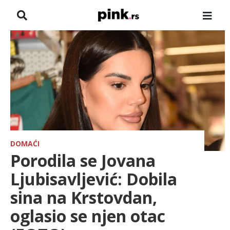
NASLOVNA
VESTI
ZADRUGA
SHOWBIZ
HRONIKA
DOMAĆI
Porodila se Jovana
FARMERI
Ljubisavljević: Dobila
sina na Krstovdan,
TV
oglasio se njen otac
SPORT