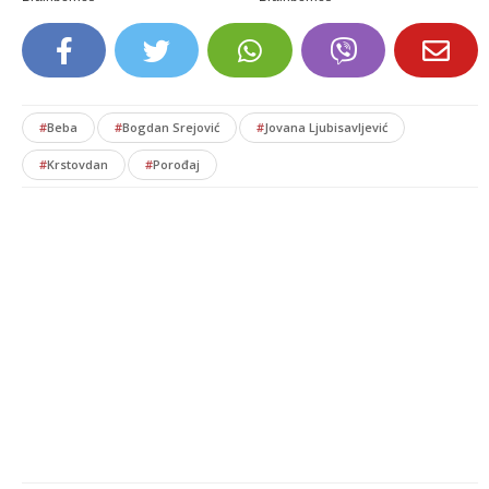
#
Beba
#
Bogdan Srejović
#
Jovana Ljubisavljević
#
Krstovdan
#
Porođaj