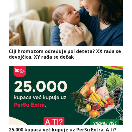
Čiji hromozom određuje pol deteta? XX rađa se
devojčica, XY rađa se dečak
25.000 kupaca već kupuje uz PerSu Extra. A ti?