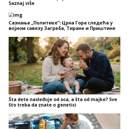
Saznaj više
Сазнања „Политике”: Црна Гора следећа у
војном савезу Загреба, Тиране и Приштине
Šta dete nasleđuje od oca, a šta od majke? Sve
što treba da znate o genetici