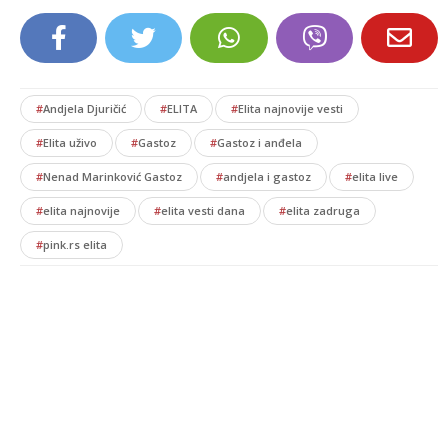
#
Andjela Djuričić
#
ELITA
#
Elita najnovije vesti
#
Elita uživo
#
Gastoz
#
Gastoz i anđela
#
Nenad Marinković Gastoz
#
andjela i gastoz
#
elita live
#
elita najnovije
#
elita vesti dana
#
elita zadruga
#
pink.rs elita