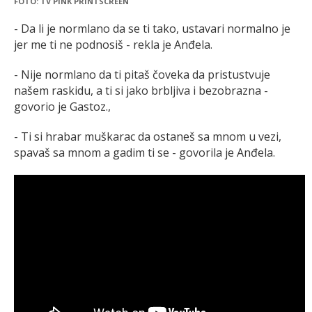
FOTO: TV PINK PRINTSCREEN
- Da li je normlano da se ti tako, ustavari normalno je
jer me ti ne podnosiš - rekla je Anđela.
- Nije normlano da ti pitaš čoveka da pristustvuje
našem raskidu, a ti si jako brbljiva i bezobrazna -
govorio je Gastoz.,
- Ti si hrabar muškarac da ostaneš sa mnom u vezi,
spavaš sa mnom a gadim ti se - govorila je Anđela.