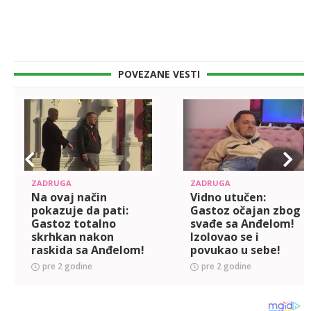
POVEZANE VESTI
ZADRUGA
ZADRUGA
Na ovaj način
Vidno utučen:
pokazuje da pati:
Gastoz očajan zbog
Gastoz totalno
svađe sa Anđelom!
skrhkan nakon
Izolovao se i
raskida sa Anđelom!
povukao u sebe!
Ovo ga je odalo!
(VIDEO)
pre 2 godine
pre 2 godine
(VIDEO)