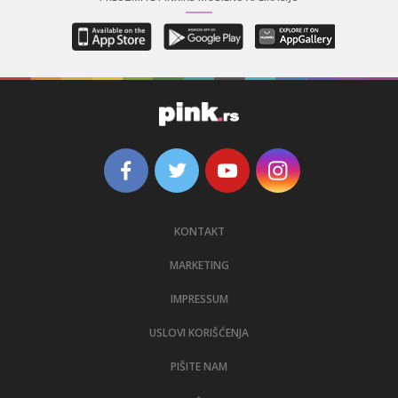
KONTAKT
MARKETING
IMPRESSUM
USLOVI KORIŠĆENJA
PIŠITE NAM