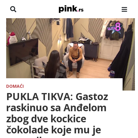
NASLOVNA
VESTI
ZADRUGA
SHOWBIZ
HRONIKA
DOMAĆI
PUKLA TIKVA: Gastoz
FARMERI
raskinuo sa Anđelom
zbog dve kockice
TV
čokolade koje mu je
SPORT