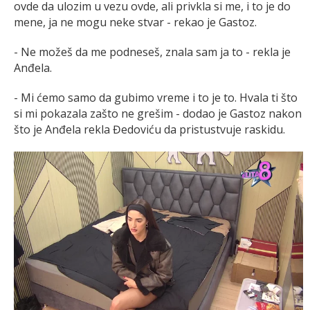
ovde da ulozim u vezu ovde, ali privkla si me, i to je do
mene, ja ne mogu neke stvar - rekao je Gastoz.
- Ne možeš da me podneseš, znala sam ja to - rekla je
Anđela.
- Mi ćemo samo da gubimo vreme i to je to. Hvala ti što
si mi pokazala zašto ne grešim - dodao je Gastoz nakon
što je Anđela rekla Đedoviću da pristustvuje raskidu.