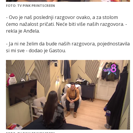
FOTO: TV PINK PRINTSCREEN
- Ovo je naš poslednji razgovor ovako, a za stolom
ćemo nažalost pričati. Neće biti više naših razgovora. -
rekla je Anđela.
- Ja ni ne želim da bude naših razgovora, pojednostavila
si mi sve - dodao je Gastou.