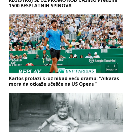
1500 BESPLATNIH SPINOVA
Karlos prolazi kroz nikad veću dramu: "Alkaras
mora da otkaže učešće na US Openu"