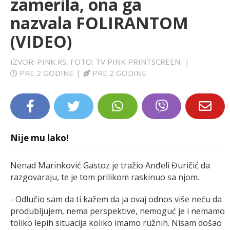
zamerila, ona ga
LIFESTYLE
nazvala FOLIRANTOM
(VIDEO)
EXTRA
IZVOR: PINK.RS, FOTO: TV PINK PRINTSCREEN
|
PRE 2 GODINE
|
PRE 2 GODINE
Nije mu lako!
Nenad Marinković Gastoz je tražio Anđeli Đuričić da
razgovaraju, te je tom prilikom raskinuo sa njom.
- Odlučio sam da ti kažem da ja ovaj odnos više neću da
produbljujem, nema perspektive, nemoguć je i nemamo
toliko lepih situacija koliko imamo ružnih. Nisam došao