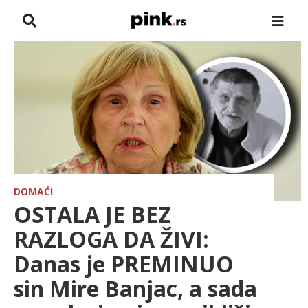
NASLOVNA
VESTI
ZADRUGA
SHOWBIZ
HRONIKA
DOMAĆI
OSTALA JE BEZ
FARMERI
RAZLOGA DA ŽIVI:
Danas je PREMINUO
TV
sin Mire Banjac, a sada
SPORT