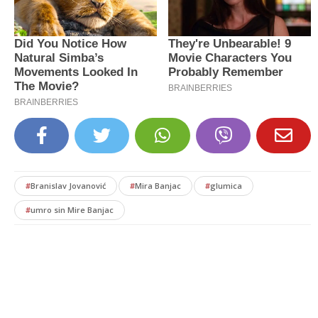
#
Branislav Jovanović
#
Mira Banjac
#
glumica
#
umro sin Mire Banjac