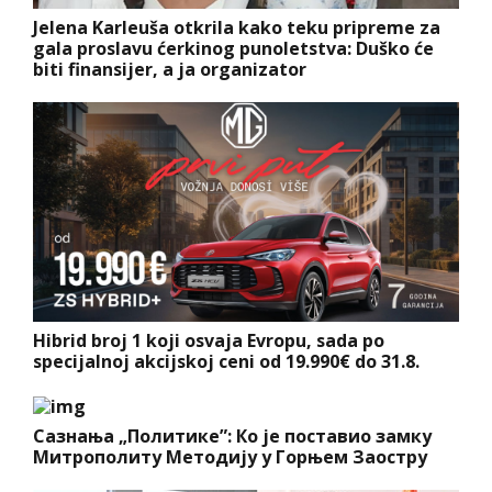
Jelena Karleuša otkrila kako teku pripreme za
gala proslavu ćerkinog punoletstva: Duško će
biti finansijer, a ja organizator
Hibrid broj 1 koji osvaja Evropu, sada po
specijalnoj akcijskoj ceni od 19.990€ do 31.8.
Сазнања „Политике”: Ко је поставио замку
Митрополиту Методију у Горњем Заостру