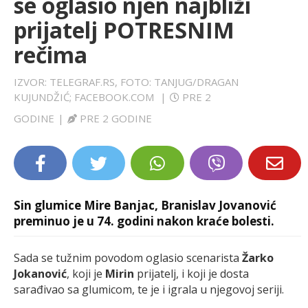
se oglasio njen najbliži
LIFESTYLE
prijatelj POTRESNIM
rečima
EXTRA
IZVOR: TELEGRAF.RS, FOTO: TANJUG/DRAGAN
KUJUNDŽIĆ; FACEBOOK.COM
|
PRE 2
GODINE
|
PRE 2 GODINE
Sin glumice Mire Banjac, Branislav Jovanović
preminuo je u 74. godini nakon kraće bolesti.
Sada se tužnim povodom oglasio scenarista
Žarko
Jokanović
, koji je
Mirin
prijatelj, i koji je dosta
sarađivao sa glumicom, te je i igrala u njegovoj seriji.