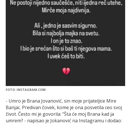
FOTO: INSTAGRAM.COM
- Umro je Brana Jovanović, sin moje prijateljice Mire
Banjac. Predivan čovek, kome je ona posvetila ceo svoj
život. Često mi je govorila: "Šta će moj Brana kad ja
umrem? - napisao je Jokanović na Instagramu i dodao: