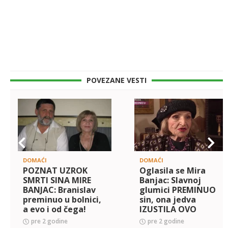
POVEZANE VESTI
DOMAĆI
DOMAĆI
POZNAT UZROK
Oglasila se Mira
SMRTI SINA MIRE
Banjac: Slavnoj
BANJAC: Branislav
glumici PREMINUO
preminuo u bolnici,
sin, ona jedva
a evo i od čega!
IZUSTILA OVO
pre 2 godine
pre 2 godine