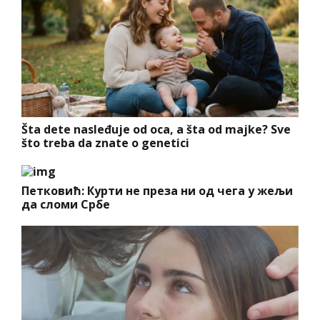
Šta dete nasleđuje od oca, a šta od majke? Sve
što treba da znate o genetici
Петковић: Курти не преза ни од чега у жељи
да сломи Србе