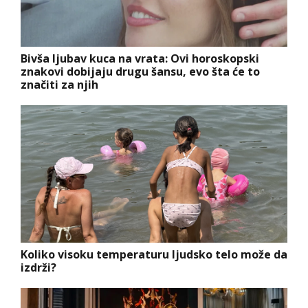
Bivša ljubav kuca na vrata: Ovi horoskopski
znakovi dobijaju drugu šansu, evo šta će to
značiti za njih
Koliko visoku temperaturu ljudsko telo može da
izdrži?