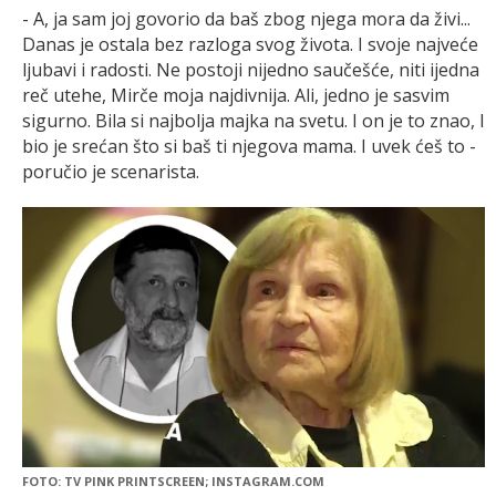
- A, ja sam joj govorio da baš zbog njega mora da živi...
Danas je ostala bez razloga svog života. I svoje najveće
ljubavi i radosti. Ne postoji nijedno saučešće, niti ijedna
reč utehe, Mirče moja najdivnija. Ali, jedno je sasvim
sigurno. Bila si najbolja majka na svetu. I on je to znao, I
bio je srećan što si baš ti njegova mama. I uvek ćeš to -
poručio je scenarista.
FOTO: TV PINK PRINTSCREEN; INSTAGRAM.COM