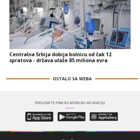
Centralna Srbija dobija bolnicu od čak 12
spratova - država ulaže 85 miliona evra
OSTALO SA WEBA
PREUZMITE PINK.RS MOBILNU APLIKACIJU