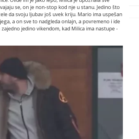
dvajaju se, on je non-stop kod nje u stanu. Jedino što
 žele da svoju ljubav još uvek kriju. Mario ima uspešan
njega, a on sve to nadgleda onlajn, a povremeno i ide
 zajedno jedino vikendom, kad Milica ima nastupe -