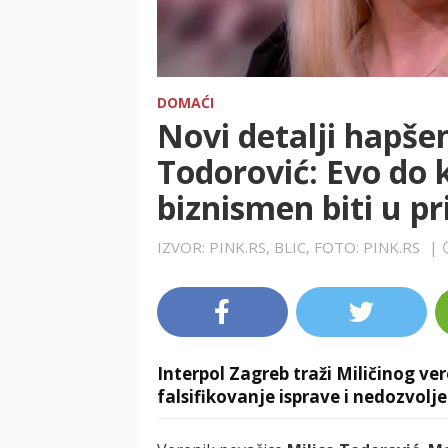
DOMAĆI
Novi detalji hapše
Todorović: Evo do 
biznismen biti u pr
IZVOR: PINK.RS, BLIC, FOTO: PINK.RS
|
Interpol Zagreb traži Miličinog ver
falsifikovanje isprave i nedozvolj