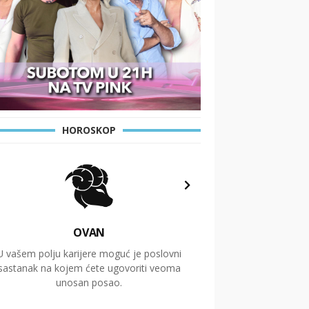
HOROSKOP
OVAN
U vašem polju karijere moguć je poslovni
Putovanja i čitav niz
sastanak na kojem ćete ugovoriti veoma
glavnu temu ovog 
unosan posao.
temelje dugoro