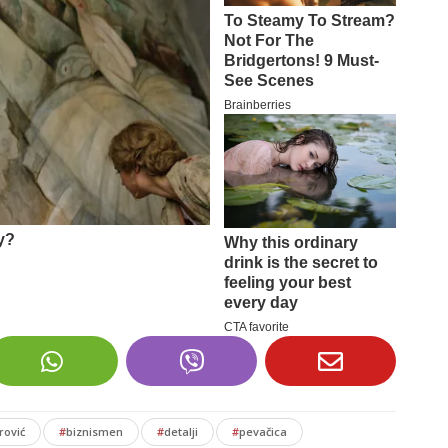
rović
#
biznismen
#
detalji
#
pevačica