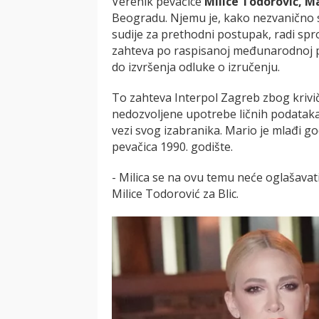
Verenik pevačice
Milice Todorović, Ma
Beogradu. Njemu je, kako nezvanično 
sudije za prethodni postupak, radi spro
zahteva po raspisanoj međunarodnoj po
do izvršenja odluke o izručenju.
To zahteva Interpol Zagreb zbog krivičn
nedozvoljene upotrebe ličnih podataka.
vezi svog izabranika. Mario je mlađi go
pevačica 1990. godište.
- Milica se na ovu temu neće oglašavati
Milice Todorović za Blic.