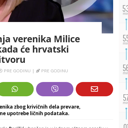
5
mi
nja verenika Milice
5
mi
kada će hrvatski
itvoru
5
PRE GODINU
|
PRE GODINU
mi
5
mi
enika zbog krivičnih dela prevare,
ene upotrebe ličnih podataka.
0