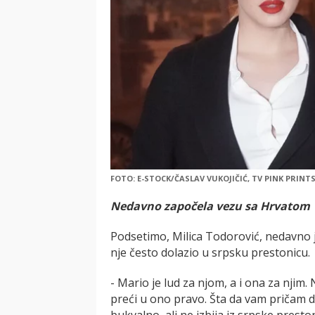
FOTO: E-STOCK/ČASLAV VUKOJIČIĆ, TV PINK PRINT
Nedavno započela vezu sa Hrvatom
Podsetimo, Milica Todorović, nedavno 
nje često dolazio u srpsku prestonicu.
- Mario je lud za njom, a i ona za njim.
preći u ono pravo. Šta da vam pričam d
bukvalno, ali ne izbija iz srpske presto