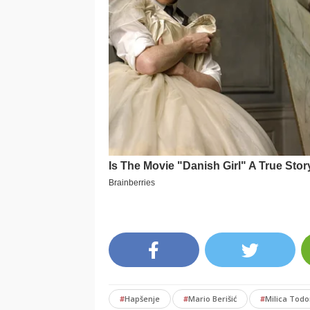
#
Hapšenje
#
Mario Berišić
#
Milica Todo