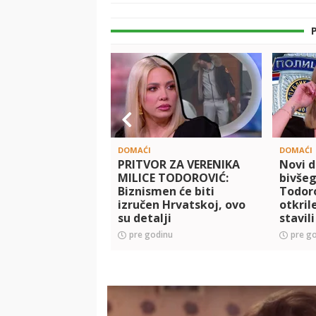
DOMAĆI
DOMAĆI
PRITVOR ZA VERENIKA
Novi d
MILICE TODOROVIĆ:
bivšeg
Biznismen će biti
Todoro
izručen Hrvatskoj, ovo
otkril
su detalji
stavil
tog da
pre godinu
pre g