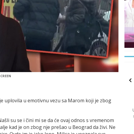
SCREEN
je uplovila u emotivnu vezu sa Marom koji je zbog
 Našli su se i čini mi se da će ovaj odnos s vremenom
alje kad je on zbog nje prešao u Beograd da živi. Ne
nice. Ovde im je jako lepo, Milica je upoznala sve