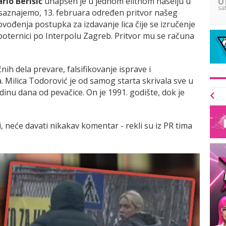
rio Berišić
uhapšen je u jednom elitnom naselju u
sa
saznajemo, 13. februara određen pritvor našeg
vođenja postupka za izdavanje lica čije se izručenje
ternici po Interpolu Zagreb. Pritvor mu se računa
ih dela prevare, falsifikovanje isprave i
 Milica Todorović je od samog starta skrivala sve u
dinu dana od pevačice. On je 1991. godište, dok je
, neće davati nikakav komentar - rekli su iz PR tima