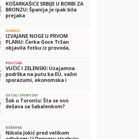
KOŠARKAŠICE SRBIJE U BORBI ZA
3
BRONZU: Španija je ipak bila
n
prejaka
DOMAĆI
IZVAJANE NOGE U PRVOM
5
PLANU: Ćerka Goce Tržan
n
objavila fotku iz provoda,
mreže se usijale zbog Lene!
(FOTO)
POLITIKA
VUČIĆ I ZELENSKI: Uzajamna
6
podrška na putu ka EU, važni
n
sporazumi, ekonomska i
humanitarna saradnja
OSTALI SPORTOVI
Šok u Torontu: Šta se ovo
7
dešava sa Sabalenkom?
n
KOŠARKA
Nikola Jokić pred velikom
1
odlukom: U Denveru strahuju