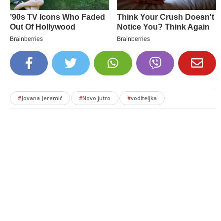
#
Jovana Jeremić
#
Novo jutro
#
voditeljka