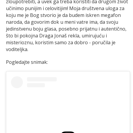
zloupotrebiti, a uvek ga treba koristiti da drugom život
učinimo punijim i celovitijim! Moja društvena uloga za
koju me je Bog stvorio je da budem iskren megafon
naroda, da govorim dok u meni vatre ima, da svoju
jedinstvenu boju glasa, posebno prijatnu i autentično,
što bi pokojna Draga Jonaš rekla, umirujuću i
misterioznu, koristim samo za dobro - poručila je
voditeljka.
Pogledajte snimak: