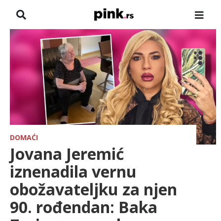
NASLOVNA
VESTI
ZADRUGA
SHOWBIZ
HRONIKA
DOMAĆI
Jovana Jeremić
FARMERI
iznenadila vernu
obožavateljku za njen
TV
90. rođendan: Baka
SPORT