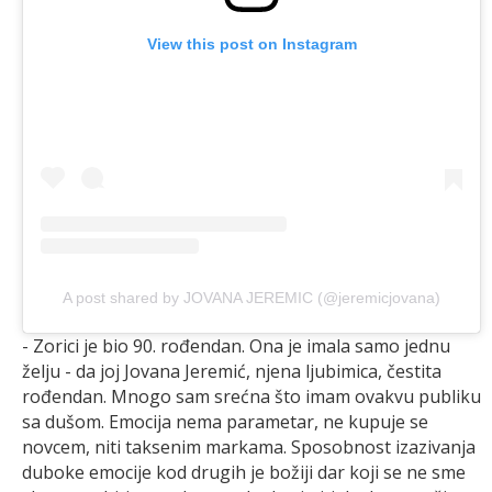
View this post on Instagram
A post shared by JOVANA JEREMIC (@jeremicjovana)
- Zorici je bio 90. rođendan. Ona je imala samo jednu
želju - da joj Jovana Jeremić, njena ljubimica, čestita
rođendan. Mnogo sam srećna što imam ovakvu publiku
sa dušom. Emocija nema parametar, ne kupuje se
novcem, niti taksenim markama. Sposobnost izazivanja
duboke emocije kod drugih je božiji dar koji se ne sme