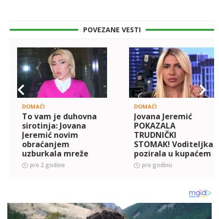
POVEZANE VESTI
DOMAĆI
DOMAĆI
To vam je duhovna
Jovana Jeremić
sirotinja: Jovana
POKAZALA
Jeremić novim
TRUDNIČKI
obraćanjem
STOMAK! Voditeljka
uzburkala mreže
pozirala u kupaćem
kostimu, a pored
pre 2 godine
pre godinu
nje se nalazi i OTAC
DETETA (FOTO)