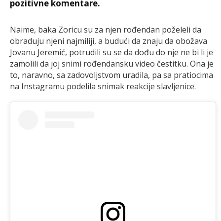
pozitivne komentare.
Naime, baka Zoricu su za njen rođendan poželeli da
obraduju njeni najmiliji, a budući da znaju da obožava
Jovanu Jeremić, potrudili su se da dođu do nje ne bi li je
zamolili da joj snimi rođendansku video čestitku. Ona je
to, naravno, sa zadovoljstvom uradila, pa sa pratiocima
na Instagramu podelila snimak reakcije slavljenice.