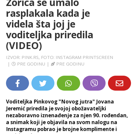
Zorica se umalo
LIFESTYLE
rasplakala kada je
videla šta joj je
EXTRA
voditeljka priredila
(VIDEO)
IZVOR: PINK.RS, FOTO: INSTAGRAM PRINTSCREEN
|
PRE GODINU
|
PRE GODINU
Voditeljka Pinkovog "Novog jutra" Jovana
Jeremić priredila je svojoj obožavateljki
nezaboravno iznenađenje za njen 90. rođendan,
a snimak koji je objavila na svom nalogu na
Instagramu pobrao je brojne komplimente i