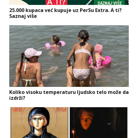
25.000 kupaca već kupuje uz PerSu Extra. A ti?
Saznaj više
Koliko visoku temperaturu ljudsko telo može da
izdrži?