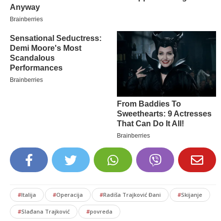
#
Italija
#
Operacija
#
Radiša Trajković Đani
#
Skijanje
#
Slađana Trajković
#
povreda