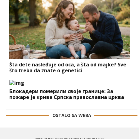
Šta dete nasleđuje od oca, a šta od majke? Sve
što treba da znate o genetici
Блокадери померили своје границе: За
пожаре је крива Српска православна црква
OSTALO SA WEBA