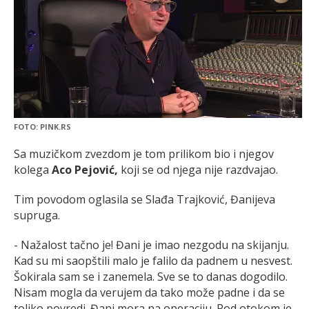
FOTO: PINK.RS
Sa muzičkom zvezdom je tom prilikom bio i njegov
kolega
Aco Pejović,
koji se od njega nije razdvajao.
Tim povodom oglasila se Slađa Trajković, Đanijeva
supruga.
- Nažalost tačno je! Đani je imao nezgodu na skijanju.
Kad su mi saopštili malo je falilo da padnem u nesvest.
Šokirala sam se i zanemela. Sve se to danas dogodilo.
Nisam mogla da verujem da tako može padne i da se
toliko povredi. Đani mora na operaciju. Pod otokom je