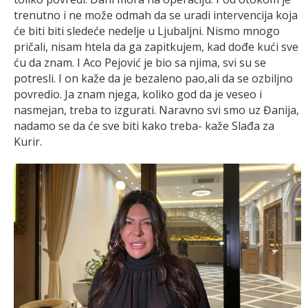
trenutno i ne može odmah da se uradi intervencija koja
će biti biti sledeće nedelje u Ljubaljni. Nismo mnogo
pričali, nisam htela da ga zapitkujem, kad dođe kući sve
ću da znam. I Aco Pejović je bio sa njima, svi su se
potresli. I on kaže da je bezaleno pao,ali da se ozbiljno
povredio. Ja znam njega, koliko god da je veseo i
nasmejan, treba to izgurati. Naravno svi smo uz Đanija,
nadamo se da će sve biti kako treba- kaže Slađa za
Kurir.