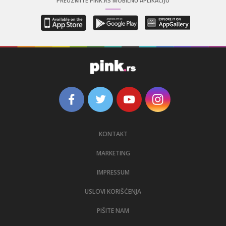
PREUZMITE PINK.RS MOBILNU APLIKACIJU
KONTAKT
MARKETING
IMPRESSUM
USLOVI KORIŠĆENJA
PIŠITE NAM