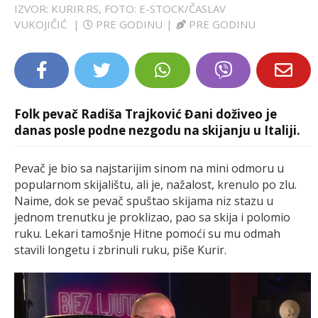
IZVOR: KURIR.RS, FOTO: E-STOCK/ČASLAV
LIFESTYLE
VUKOJIČIĆ
|
PRE GODINU
|
PRE GODINU
EXTRA
Folk pevač Radiša Trajković Đani doživeo je
danas posle podne nezgodu na skijanju u Italiji.
Pevač je bio sa najstarijim sinom na mini odmoru u
popularnom skijalištu, ali je, nažalost, krenulo po zlu.
Naime, dok se pevač spuštao skijama niz stazu u
jednom trenutku je proklizao, pao sa skija i polomio
ruku. Lekari tamošnje Hitne pomoći su mu odmah
stavili longetu i zbrinuli ruku, piše Kurir.