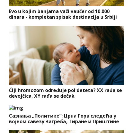
Evo u kojim banjama važi vaučer od 10.000
dinara - kompletan spisak destinacija u Srbiji
Čiji hromozom određuje pol deteta? XX rađa se
devojčica, XY rađa se dečak
Сазнања „Политике”: Црна Гора следећа у
војном савезу Загреба, Тиране и Приштине