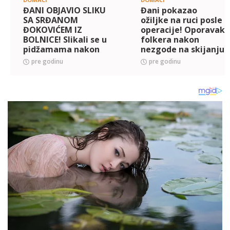
ĐANI OBJAVIO SLIKU
Đani pokazao
SA SRĐANOM
ožiljke na ruci posle
ĐOKOVIĆEM IZ
operacije! Oporavak
BOLNICE! Slikali se u
folkera nakon
pidžamama nakon
nezgode na skijanju
operacije, folker
i dalje traje! (FOTO)
pre godinu
pre godinu
poručio: On je moj
brat (FOTO)