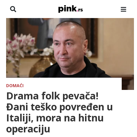
NASLOVNA
VESTI
ZADRUGA
SHOWBIZ
HRONIKA
DOMAĆI
Drama folk pevača!
FARMERI
Đani teško povređen u
Italiji, mora na hitnu
TV
operaciju
SPORT