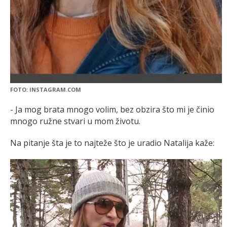
FOTO: INSTAGRAM.COM
- Ja mog brata mnogo volim, bez obzira što mi je činio
mnogo ružne stvari u mom životu.
Na pitanje šta je to najteže što je uradio Natalija kaže: