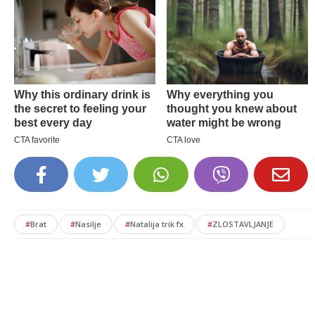
#
Brat
#
Nasilje
#
Natalija trik fx
#
ZLOSTAVLJANJE