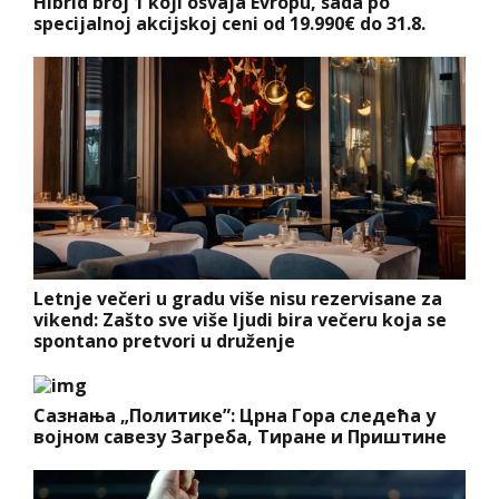
Hibrid broj 1 koji osvaja Evropu, sada po
specijalnoj akcijskoj ceni od 19.990€ do 31.8.
Letnje večeri u gradu više nisu rezervisane za
vikend: Zašto sve više ljudi bira večeru koja se
spontano pretvori u druženje
Сазнања „Политике”: Црна Гора следећа у
војном савезу Загреба, Тиране и Приштине