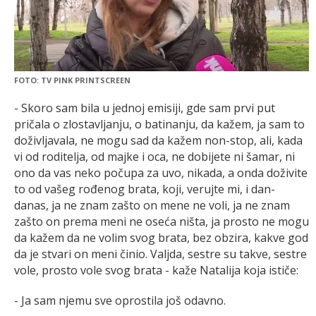
FOTO: TV PINK PRINTSCREEN
- Skoro sam bila u jednoj emisiji, gde sam prvi put
pričala o zlostavljanju, o batinanju, da kažem, ja sam to
doživljavala, ne mogu sad da kažem non-stop, ali, kada
vi od roditelja, od majke i oca, ne dobijete ni šamar, ni
ono da vas neko počupa za uvo, nikada, a onda doživite
to od vašeg rođenog brata, koji, verujte mi, i dan-
danas, ja ne znam zašto on mene ne voli, ja ne znam
zašto on prema meni ne oseća ništa, ja prosto ne mogu
da kažem da ne volim svog brata, bez obzira, kakve god
da je stvari on meni činio. Valjda, sestre su takve, sestre
vole, prosto vole svog brata - kaže Natalija koja ističe:
- Ja sam njemu sve oprostila još odavno.