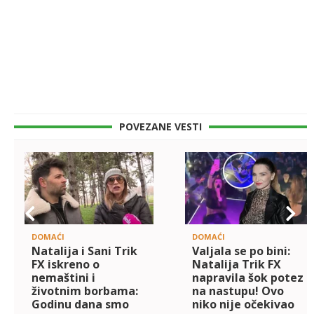
POVEZANE VESTI
DOMAĆI
DOMAĆI
Natalija i Sani Trik
Valjala se po bini:
FX iskreno o
Natalija Trik FX
nemaštini i
napravila šok potez
životnim borbama:
na nastupu! Ovo
Godinu dana smo
niko nije očekivao