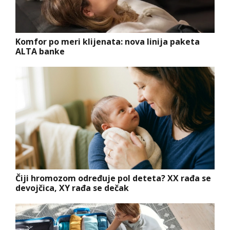
Komfor po meri klijenata: nova linija paketa
ALTA banke
Čiji hromozom određuje pol deteta? XX rađa se
devojčica, XY rađa se dečak