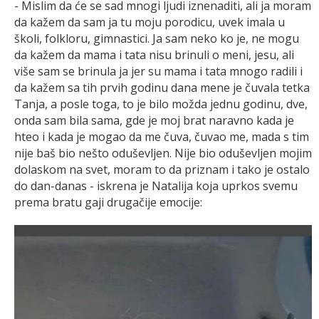
- Mislim da će se sad mnogi ljudi iznenaditi, ali ja moram
da kažem da sam ja tu moju porodicu, uvek imala u
školi, folkloru, gimnastici. Ja sam neko ko je, ne mogu
da kažem da mama i tata nisu brinuli o meni, jesu, ali
više sam se brinula ja jer su mama i tata mnogo radili i
da kažem sa tih prvih godinu dana mene je čuvala tetka
Tanja, a posle toga, to je bilo možda jednu godinu, dve,
onda sam bila sama, gde je moj brat naravno kada je
hteo i kada je mogao da me čuva, čuvao me, mada s tim
nije baš bio nešto oduševljen. Nije bio oduševljen mojim
dolaskom na svet, moram to da priznam i tako je ostalo
do dan-danas - iskrena je Natalija koja uprkos svemu
prema bratu gaji drugačije emocije: