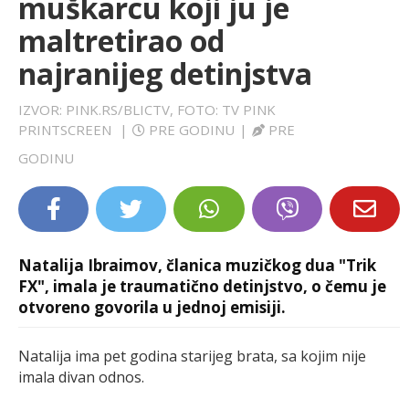
muškarcu koji ju je
LIFESTYLE
maltretirao od
najranijeg detinjstva
EXTRA
IZVOR: PINK.RS/BLICTV, FOTO: TV PINK
PRINTSCREEN
|
PRE GODINU
|
PRE
GODINU
Natalija Ibraimov, članica muzičkog dua "Trik
FX", imala je traumatično detinjstvo, o čemu je
otvoreno govorila u jednoj emisiji.
Natalija ima pet godina starijeg brata, sa kojim nije
imala divan odnos.