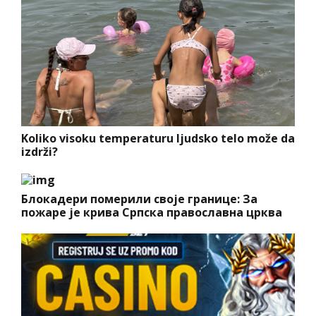
Koliko visoku temperaturu ljudsko telo može da
izdrži?
Блокадери померили своје границе: За
пожаре је крива Српска православна црква