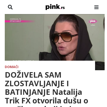
NASLOVNA
VESTI
ZADRUGA
SHOWBIZ
HRONIKA
DOMAĆI
DOŽIVELA SAM
FARMERI
ZLOSTAVLJANJE I
BATINJANJE Natalija
TV
Trik FX otvorila dušu o
SPORT