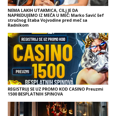
NEMA LAKIH UTAKMICA, CILj JE DA
NAPREDUJEMO IZ MEČA U MEČ: Marko Savić šef
stručnog štaba Vojvodine pred meč sa
Radnikom
REGISTRUJ SE UZ PROMO KOD CASINO Preuzmi
1500 BESPLATNIH SPINOVA