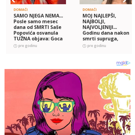
DOMAĆI
DOMAĆI
SAMO NJEGA NEMA...
MOJ NAJLEPŠI,
Posle samo mesec
NAJBOLJI,
dana od SMRTI Saše
NAJVOLJENIJI...
Popovića osvanula
Godinu dana nakon
TUŽNA objava: Goca
smrti supruga,
Lazarević objavila
Cipka uputila
pre godinu
pre godinu
fotku koja je
emotivne reči koje
rasplakala mnoge
kidaju dušu (FOTO)
(FOTO)