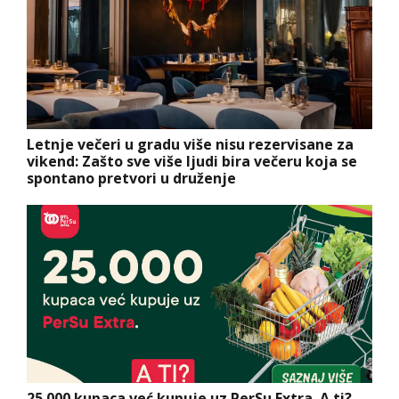
Letnje večeri u gradu više nisu rezervisane za
vikend: Zašto sve više ljudi bira večeru koja se
spontano pretvori u druženje
25.000 kupaca već kupuje uz PerSu Extra. A ti?