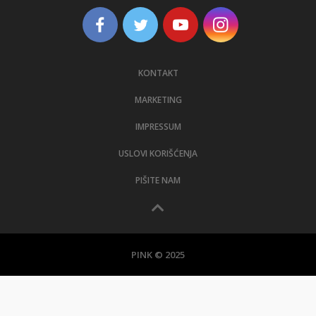
KONTAKT
MARKETING
IMPRESSUM
USLOVI KORIŠĆENJA
PIŠITE NAM
PINK © 2025