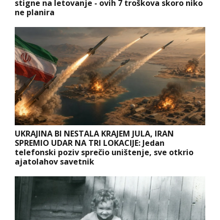
stigne na letovanje - ovih 7 troškova skoro niko
ne planira
UKRAJINA BI NESTALA KRAJEM JULA, IRAN
SPREMIO UDAR NA TRI LOKACIJE: Jedan
telefonski poziv sprečio uništenje, sve otkrio
ajatolahov savetnik