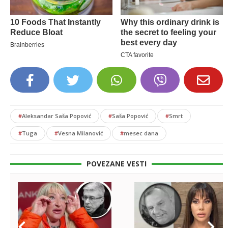
#
Aleksandar Saša Popović
#
Saša Popović
#
Smrt
#
Tuga
#
Vesna Milanović
#
mesec dana
POVEZANE VESTI