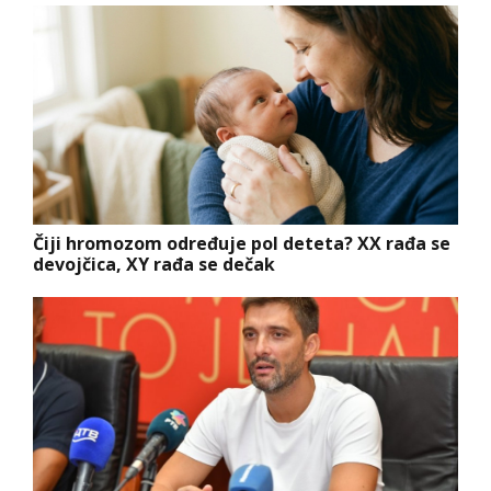
Čiji hromozom određuje pol deteta? XX rađa se
devojčica, XY rađa se dečak