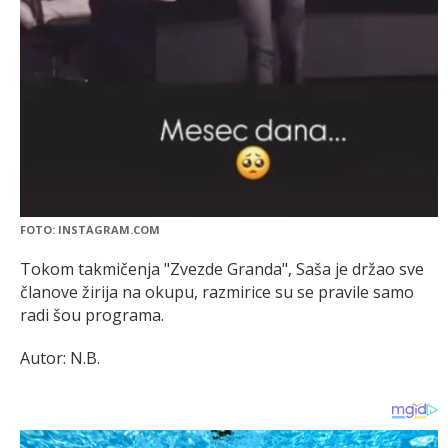
FOTO: INSTAGRAM.COM
Tokom takmičenja "Zvezde Granda", Saša je držao sve
članove žirija na okupu, razmirice su se pravile samo
radi šou programa.
Autor: N.B.