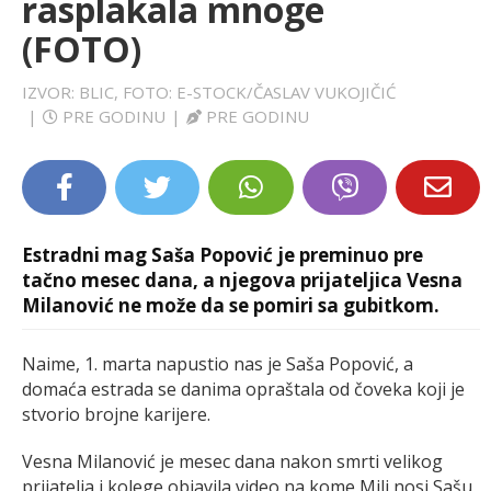
rasplakala mnoge
LIFESTYLE
(FOTO)
EXTRA
IZVOR: BLIC, FOTO: E-STOCK/ČASLAV VUKOJIČIĆ
|
PRE GODINU
|
PRE GODINU
Estradni mag Saša Popović je preminuo pre
tačno mesec dana, a njegova prijateljica Vesna
Milanović ne može da se pomiri sa gubitkom.
Naime, 1. marta napustio nas je Saša Popović, a
domaća estrada se danima opraštala od čoveka koji je
stvorio brojne karijere.
Vesna Milanović je mesec dana nakon smrti velikog
prijatelja i kolege objavila video na kome Mili nosi Sašu