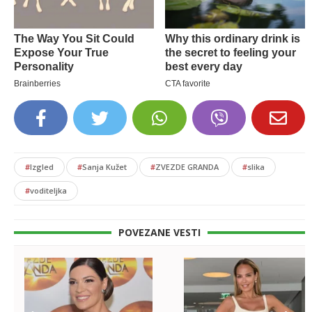
#
Izgled
#
Sanja Kužet
#
ZVEZDE GRANDA
#
slika
#
voditeljka
POVEZANE VESTI