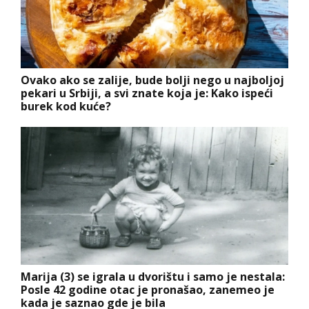
Ovako ako se zalije, bude bolji nego u najboljoj
pekari u Srbiji, a svi znate koja je: Kako ispeći
burek kod kuće?
Marija (3) se igrala u dvorištu i samo je nestala:
Posle 42 godine otac je pronašao, zanemeo je
kada je saznao gde je bila