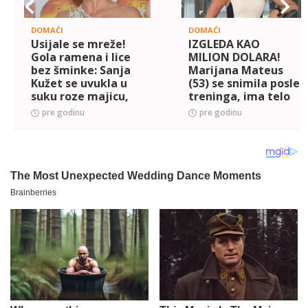
DOMAĆI
DOMAĆI
Usijale se mreže!
IZGLEDA KAO
Gola ramena i lice
MILION DOLARA!
bez šminke: Sanja
Marijana Mateus
Kužet se uvukla u
(53) se snimila posle
suku roze majicu,
treninga, ima telo
komentari pljušte
kao da je devojčica,
pre godinu
pre godinu
(FOTO)
a onda je otkrila
TAJNU dobre linije
(FOTO)