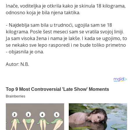
Inače, voditeljka je otkrila kako je skinula 18 kilograma,
odnosno koja je bila njena taktika.
- Najdeblja sam bila u trudnoći, ugojila sam se 18
kilograma. Posle šest meseci sam se vratila svojoj liniji.
Ja sam visoka žena i nama je lakše. I kada se ugojimo, to
se nekako sve lepo rasporedi i ne bude toliko primetno
- objasnila je ona.
Autor: N.B.