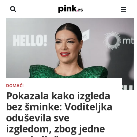
NASLOVNA
VESTI
ZADRUGA
SHOWBIZ
HRONIKA
DOMAĆI
Pokazala kako izgleda
FARMERI
bez šminke: Voditeljka
oduševila sve
TV
izgledom, zbog jedne
SPORT