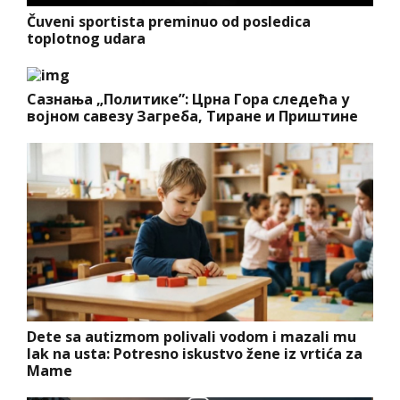
Čuveni sportista preminuo od posledica
toplotnog udara
Сазнања „Политике”: Црна Гора следећа у
војном савезу Загреба, Тиране и Приштине
Dete sa autizmom polivali vodom i mazali mu
lak na usta: Potresno iskustvo žene iz vrtića za
Mame