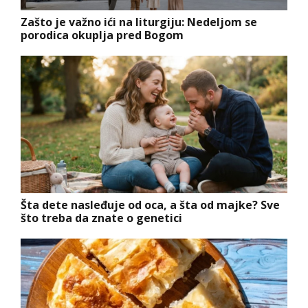
Zašto je važno ići na liturgiju: Nedeljom se
porodica okuplja pred Bogom
Šta dete nasleđuje od oca, a šta od majke? Sve
što treba da znate o genetici