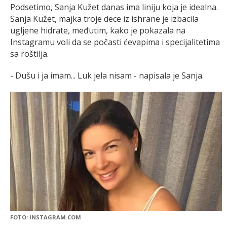
Podsetimo, Sanja Kužet danas ima liniju koja je idealna.
Sanja Kužet, majka troje dece iz ishrane je izbacila
ugljene hidrate, međutim, kako je pokazala na
Instagramu voli da se počasti ćevapima i specijalitetima
sa roštilja.
- Dušu i ja imam... Luk jela nisam - napisala je Sanja.
FOTO: INSTAGRAM.COM