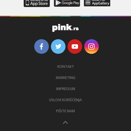
KONTAKT
MARKETING
IMPRESSUM
USLOVI KORIŠĆENJA
PIŠITE NAM