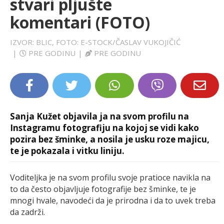
stvari pljušte
LIFESTYLE
komentari (FOTO)
EXTRA
IZVOR: BLIC, FOTO: E-STOCK/ČASLAV VUKOJIČIĆ
|
PRE GODINU
|
PRE GODINU
Sanja Kužet objavila ja na svom profilu na
Instagramu fotografiju na kojoj se vidi kako
pozira bez šminke, a nosila je usku roze majicu,
te je pokazala i vitku liniju.
Voditeljka je na svom profilu svoje pratioce navikla na
to da često objavljuje fotografije bez šminke, te je
mnogi hvale, navodeći da je prirodna i da to uvek treba
da zadrži.