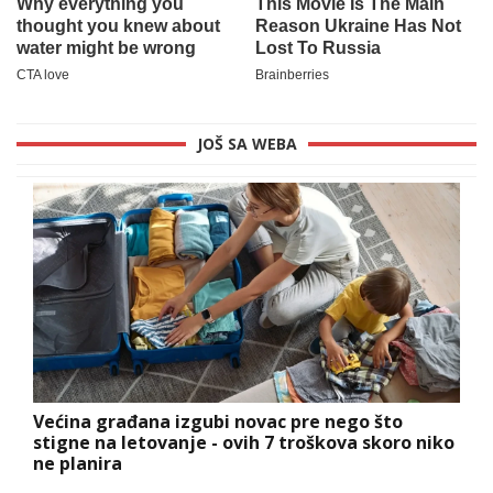
JOŠ SA WEBA
Većina građana izgubi novac pre nego što
stigne na letovanje - ovih 7 troškova skoro niko
ne planira