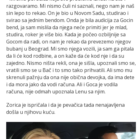
razgovaramo. Mi nismo čuli ni saznali, nego nam je naš
sin lepo to rekao. On je bio u Novom Sadu, studirao i
svirao sa jednim bendom. Onda je bila audicija za Gocin
bend, ja sam mislila da njega neće primiti jer je mlad,
studira, roker je više bio. Kada je počeo ozbiljnije sa
Gocom da radi, on nam je rekao da prevezemo njegov
bubanj u Beograd. Mi smo njega vozili, ja sam ga pitala
da li će kod rodbine, a on kaže da će kod nje i da su
zajedno. Nismo ništa rekli, ona je sišla, upoznali smo se,
vratili smo se u Bač i to smo tako prihvatili. Ali smo mu
skrenuli pažnju da ona nije obična devojka, da ima dete
i da mora jako da vodi računa. Ali i Goca je vodila
računa, nije odmah upoznala Lenu sa njim.
Zorica je ispričala i da je pevačica tada nenajavljena
došla u njihovu kuću.