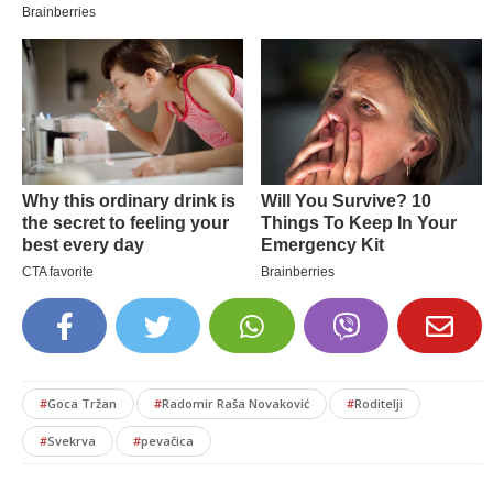
#
Goca Tržan
#
Radomir Raša Novaković
#
Roditelji
#
Svekrva
#
pevačica