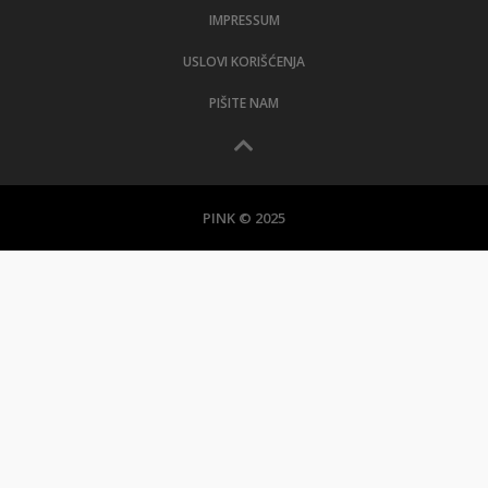
IMPRESSUM
USLOVI KORIŠĆENJA
PIŠITE NAM
PINK © 2025