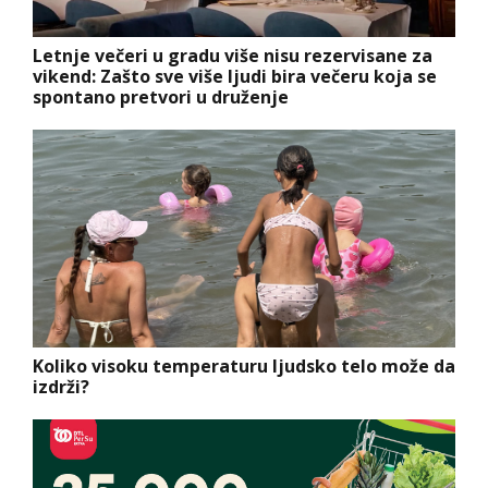
Letnje večeri u gradu više nisu rezervisane za
vikend: Zašto sve više ljudi bira večeru koja se
spontano pretvori u druženje
Koliko visoku temperaturu ljudsko telo može da
izdrži?