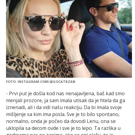
FOTO: INSTAGRAM.COM/@GOCATRZAN
- Prvi put je došla kod nas nenajavljena, baš kad smo
menjali prozore, ja sam imala utisak da je htela da ga
iznenadi, ali i da vidi našu reakciju. Da bi imala svoje
mišljenje sa kim ima posla. Sve je to bilo spontano,
normalno, onda je počeo da dovodi Lenu, ona se
uklopila sa decom ovde i sve je to lepo. Ta razlika u
godinama nas ne zanima, ako se oni slažu, to je