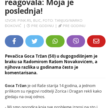
reagovala: Moja je
LIFESTYLE
poslednja!
EXTRA
IZVOR: PINK.RS, BLIC, FOTO: TANJUG/MARKO
ĐOKOVIĆ
|
PRE GODINU
|
PRE GODINU
Pevačica Goca Tržan (50) u dugogodišnjem je
braku sa Radomirom Rašom Novakovićem, a
njihova razlika u godinama često je
komentarisana.
Goca Tržan
je od Raše starija 14 godina, a jednom
prilikom su njegovi roditelji Zorica i Dragan rekli kako
gledaju na ovaj odnos.
- Mi smo porodica koja sve probleme iznosi na sto i