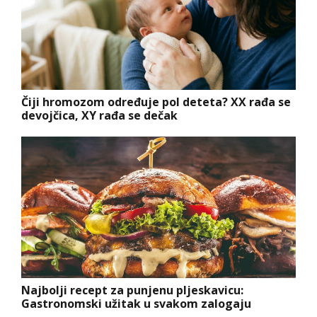
Čiji hromozom određuje pol deteta? XX rađa se
devojčica, XY rađa se dečak
Najbolji recept za punjenu pljeskavicu:
Gastronomski užitak u svakom zalogaju