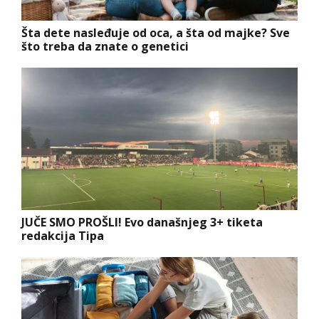
Šta dete nasleđuje od oca, a šta od majke? Sve
što treba da znate o genetici
JUČE SMO PROŠLI! Evo današnjeg 3+ tiketa
redakcija Tipa