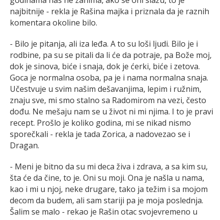
najbitnije - rekla je Rašina majka i priznala da je raznih
komentara okoline bilo.
- Bilo je pitanja, ali iza leđa. A to su loši ljudi. Bilo je i
rodbine, pa su se pitali da li će da potraje, pa Bože moj,
dok je sinova, biće i snaja, dok je ćerki, biće i zetova.
Goca je normalna osoba, pa je i nama normalna snaja.
Učestvuje u svim našim dešavanjima, lepim i ružnim,
znaju sve, mi smo stalno sa Radomirom na vezi, često
dođu. Ne mešaju nam se u život ni mi njima. I to je pravi
recept. Prošlo je koliko godina, mi se nikad nismo
sporečkali - rekla je tada Zorica, a nadovezao se i
Dragan.
- Meni je bitno da su mi deca živa i zdrava, a sa kim su,
šta će da čine, to je. Oni su moji. Ona je našla u nama,
kao i mi u njoj, neke drugare, tako ja težim i sa mojom
decom da budem, ali sam stariji pa je moja poslednja.
Šalim se malo - rekao je Rašin otac svojevremeno u