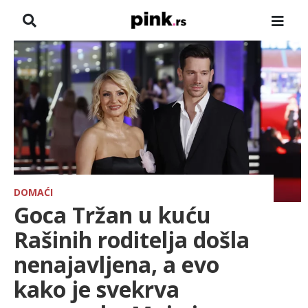
NASLOVNA
VESTI
ZADRUGA
SHOWBIZ
HRONIKA
DOMAĆI
Goca Tržan u kuću
FARMERI
Rašinih roditelja došla
nenajavljena, a evo
TV
kako je svekrva
SPORT