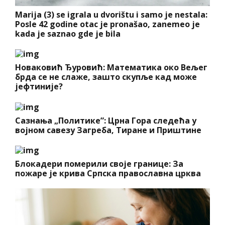
Marija (3) se igrala u dvorištu i samo je nestala:
Posle 42 godine otac je pronašao, zanemeo je
kada je saznao gde je bila
Новаковић Ђуровић: Математика око Вељег
брда се не слаже, зашто скупље кад може
јефтиније?
Сазнања „Политике”: Црна Гора следећа у
војном савезу Загреба, Тиране и Приштине
Блокадери померили своје границе: За
пожаре је крива Српска православна црква