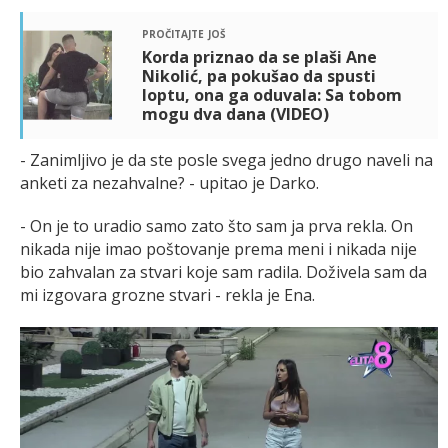
pročitajte još
Korda priznao da se plaši Ane
Nikolić, pa pokušao da spusti
loptu, ona ga oduvala: Sa tobom
mogu dva dana (VIDEO)
- Zanimljivo je da ste posle svega jedno drugo naveli na
anketi za nezahvalne? - upitao je Darko.
- On je to uradio samo zato što sam ja prva rekla. On
nikada nije imao poštovanje prema meni i nikada nije
bio zahvalan za stvari koje sam radila. Doživela sam da
mi izgovara grozne stvari - rekla je Ena.