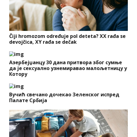
Čiji hromozom određuje pol deteta? XX rađa se
devojčica, XY rađa se dečak
Азербејџанцу 30 дана притвора због сумње
да је сексуално узнемиравао малољетницу у
Котору
Вучић свечано дочекао Зеленског испред
Палате Србија