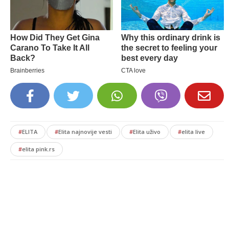
#
ELITA
#
Elita najnovije vesti
#
Elita uživo
#
elita live
#
elita pink.rs