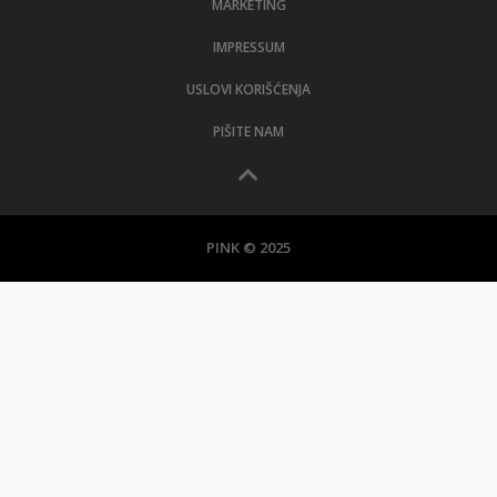
MARKETING
IMPRESSUM
USLOVI KORIŠĆENJA
PIŠITE NAM
PINK © 2025