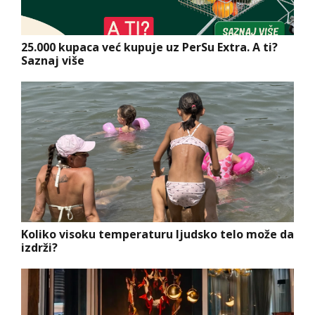
25.000 kupaca već kupuje uz PerSu Extra. A ti?
Saznaj više
Koliko visoku temperaturu ljudsko telo može da
izdrži?