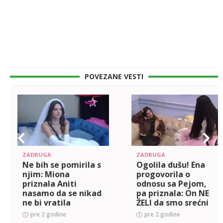
POVEZANE VESTI
ZADRUGA
ZADRUGA
Ne bih se pomirila s
Ogolila dušu! Ena
njim: Miona
progovorila o
priznala Aniti
odnosu sa Pejom,
nasamo da se nikad
pa priznala: On NE
ne bi vratila
ŽELI da smo srećni
Krofaku! (VIDEO)
(VIDEO)
pre 2 godine
pre 2 godine