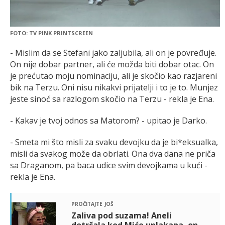
FOTO: TV PINK PRINTSCREEN
- Mislim da se Stefani jako zaljubila, ali on je povređuje.
On nije dobar partner, ali će možda biti dobar otac. On
je prećutao moju nominaciju, ali je skočio kao razjareni
bik na Terzu. Oni nisu nikakvi prijatelji i to je to. Munjez
jeste sinoć sa razlogom skočio na Terzu - rekla je Ena.
- Kakav je tvoj odnos sa Matorom? - upitao je Darko.
- Smeta mi što misli za svaku devojku da je bi*eksualka,
misli da svakog može da obrlati. Ona dva dana ne priča
sa Draganom, pa baca udice svim devojkama u kući -
rekla je Ena.
pročitajte još
Zaliva pod suzama! Aneli
dotrčala kod Miće uplakana, on