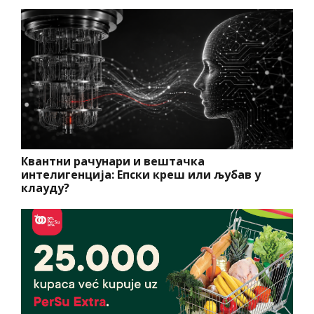
Квантни рачунари и вештачка
интелигенција: Епски креш или љубав у
клауду?