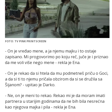
FOTO: TV PINK PRINTSCREEN
- On je vređao mene, a ja njemu majku i to ostaje
zapisano. Mi progovorimo po koju reč, juče je i priznao
da me voli više nego mene - rekla je Ena.
- On je rekao da si htela da mu podmetneš priču o Goci,
a da si ti to njemu pričala obzirom da si se družila sa
Šijanom? - upitao je Darko.
- Ne, on je meni to rekao. Rekao mi je da moram imati
partnera u starijim godinama da ne bih bila nesrećna
kao njegova majka i pila - rekla je Ena.