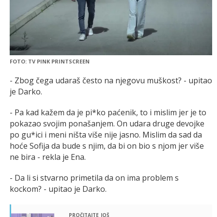
FOTO: TV PINK PRINTSCREEN
- Zbog čega udaraš često na njegovu muškost? - upitao
je Darko.
- Pa kad kažem da je pi*ko paćenik, to i mislim jer je to
pokazao svojim ponašanjem. On udara druge devojke
po gu*ici i meni ništa više nije jasno. Mislim da sad da
hoće Sofija da bude s njim, da bi on bio s njom jer više
ne bira - rekla je Ena.
- Da li si stvarno primetila da on ima problem s
kockom? - upitao je Darko.
pročitajte još