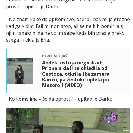
prošli? - upitao je Darko.
- Ne znam kako da opišem svoj osećaj, baš mi je grozno
kad ga vidim. Fali mi non stop, ali se ne bih pomirila s
njim. Ispalo bi da ne volim sebe kada bih prešla preko
svega - rekla je Ena.
pročitajte još
Anđela oštrija nego ikad:
Priznala da li se ohladila od
Gastoza, otkrila šta zamera
Kariću, pa žestoko oplela po
Matoroj! (VIDEO)
- Ko kome ima više da oprosti? - upitao je Darko.