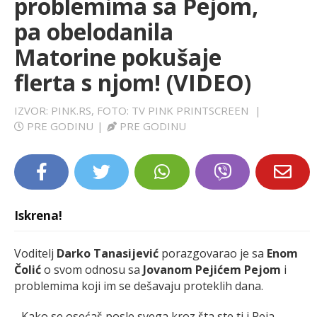
problemima sa Pejom,
LIFESTYLE
pa obelodanila
Matorine pokušaje
EXTRA
flerta s njom! (VIDEO)
IZVOR: PINK.RS, FOTO: TV PINK PRINTSCREEN
|
PRE GODINU
|
PRE GODINU
Iskrena!
Voditelj
Darko Tanasijević
porazgovarao je sa
Enom
Čolić
o svom odnosu sa
Jovanom Pejićem
Pejom
i
problemima koji im se dešavaju proteklih dana.
- Kako se osećaš posle svega kroz šta ste ti i Peja