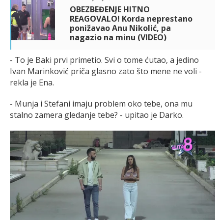
OBEZBEĐENJE HITNO
REAGOVALO! Korda neprestano
ponižavao Anu Nikolić, pa
nagazio na minu (VIDEO)
- To je Baki prvi primetio. Svi o tome ćutao, a jedino
Ivan Marinković priča glasno zato što mene ne voli -
rekla je Ena.
- Munja i Stefani imaju problem oko tebe, ona mu
stalno zamera gledanje tebe? - upitao je Darko.