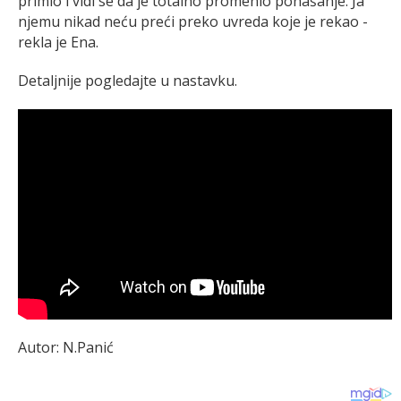
primio i vidi se da je totalno promenio ponašanje. Ja
njemu nikad neću preći preko uvreda koje je rekao -
rekla je Ena.
Detaljnije pogledajte u nastavku.
Autor: N.Panić