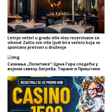
Letnje večeri u gradu više nisu rezervisane za
vikend: Zašto sve više ljudi bira večeru koja se
spontano pretvori u druženje
Сазнања „Политике”: Црна Гора следећа у
војном савезу Загреба, Тиране и Приштине