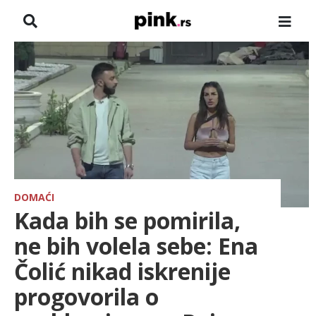
NASLOVNA
VESTI
ZADRUGA
SHOWBIZ
HRONIKA
DOMAĆI
Kada bih se pomirila,
FARMERI
ne bih volela sebe: Ena
Čolić nikad iskrenije
TV
progovorila o
SPORT