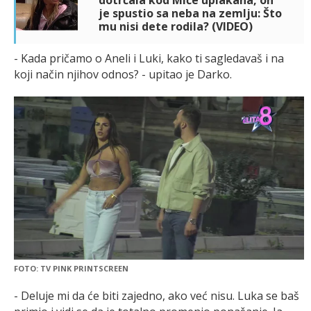
je spustio sa neba na zemlju: Što
mu nisi dete rodila? (VIDEO)
- Kada pričamo o Aneli i Luki, kako ti sagledavaš i na
koji način njihov odnos? - upitao je Darko.
FOTO: TV PINK PRINTSCREEN
- Deluje mi da će biti zajedno, ako već nisu. Luka se baš