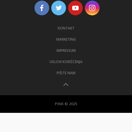
KONTAKT
MARKETING
IMPRESSUM
USLOVI KORIŠĆENJA
PIŠITE NAM
PINK © 2025