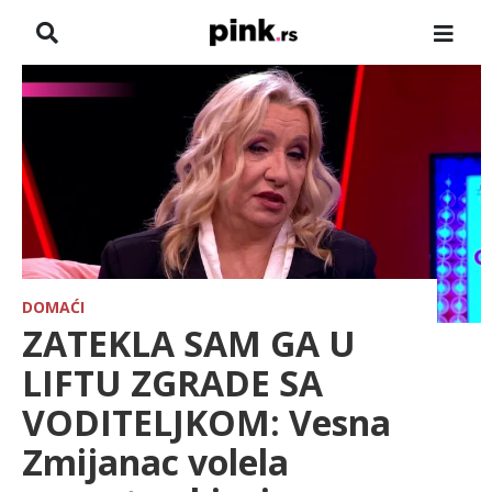
NASLOVNA
VESTI
ZADRUGA
SHOWBIZ
HRONIKA
DOMAĆI
ZATEKLA SAM GA U
FARMERI
LIFTU ZGRADE SA
VODITELJKOM: Vesna
TV
Zmijanac volela
SPORT