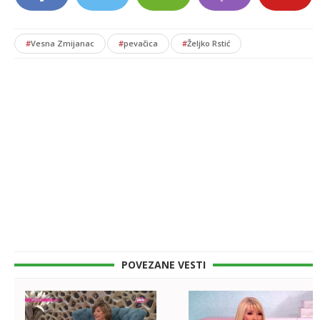
#
Vesna Zmijanac
#
pevačica
#
Željko Rstić
POVEZANE VESTI