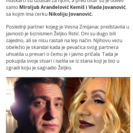
muškarci su uzdisali za njom, a pred oltar su je odveli
samo
Miroljub Aranđelović Kemiš i Vlada Jovanović
,
sa kojim ima ćerku
Nikoliju Jovanović.
Poslednji partner kojeg je Vesna Zmijanac predstavila u
javnosti je biznismen Željko Rstić. Oni su dugo bili
zajedno, ali se nisu rastali na lep način. Njihovu vezu
obeležio je skandal kada je pevačica svog partnera
uhvatila u prevari o čemu je i javno pričala. Tada je
pokupila svoje stvari i iselila se iz stana koji je bio u
zgradi koju je sagradio Željko.