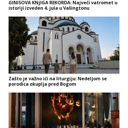
GINISOVA KNjIGA REKORDA: Najveći vatromet u
istoriji izveden 4. jula u Vašingtonu
Zašto je važno ići na liturgiju: Nedeljom se
porodica okuplja pred Bogom