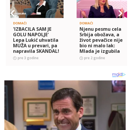
DOMAĆI
DOMAĆI
'IZBACILA SAM JE
Njenu pesmu cela
GOLU NAPOLJE'
Srbija obožava, a
Lepa Lukić uhvatila
život pevačice nije
MUŽA u prevari, pa
bio ni malo lak:
napravila SKANDAL!
Mlada je izgubila
Estradom se tada
majku, rođak ju je
pre 3 godine
pre 2 godine
šuškalo da je u
maltertirao, a onda
pitanju OVA njena
se sve okrenulo!
koleginica