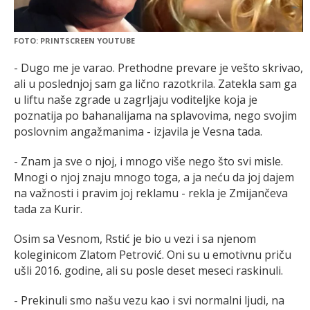
FOTO: PRINTSCREEN YOUTUBE
- Dugo me je varao. Prethodne prevare je vešto skrivao,
ali u poslednjoj sam ga lično razotkrila. Zatekla sam ga
u liftu naše zgrade u zagrljaju voditeljke koja je
poznatija po bahanalijama na splavovima, nego svojim
poslovnim angažmanima - izjavila je Vesna tada.
- Znam ja sve o njoj, i mnogo više nego što svi misle.
Mnogi o njoj znaju mnogo toga, a ja neću da joj dajem
na važnosti i pravim joj reklamu - rekla je Zmijančeva
tada za Kurir.
Osim sa Vesnom, Rstić je bio u vezi i sa njenom
koleginicom Zlatom Petrović. Oni su u emotivnu priču
ušli 2016. godine, ali su posle deset meseci raskinuli.
- Prekinuli smo našu vezu kao i svi normalni ljudi, na