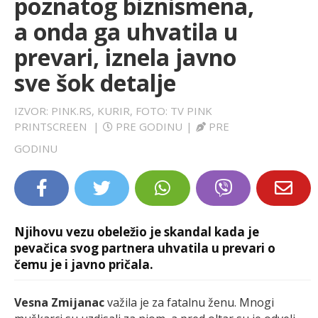
poznatog biznismena,
LIFESTYLE
a onda ga uhvatila u
prevari, iznela javno
EXTRA
sve šok detalje
IZVOR: PINK.RS, KURIR, FOTO: TV PINK
PRINTSCREEN
|
PRE GODINU
|
PRE
GODINU
Njihovu vezu obeležio je skandal kada je
pevačica svog partnera uhvatila u prevari o
čemu je i javno pričala.
Vesna Zmijanac
važila je za fatalnu ženu. Mnogi