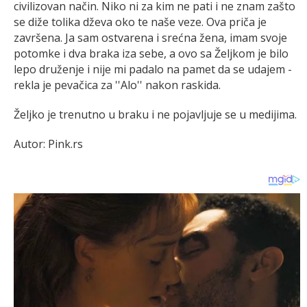
civilizovan način. Niko ni za kim ne pati i ne znam zašto
se diže tolika dževa oko te naše veze. Ova priča je
završena. Ja sam ostvarena i srećna žena, imam svoje
potomke i dva braka iza sebe, a ovo sa Željkom je bilo
lepo druženje i nije mi padalo na pamet da se udajem -
rekla je pevačica za ''Alo'' nakon raskida.
Željko je trenutno u braku i ne pojavljuje se u medijima.
Autor: Pink.rs