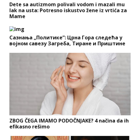
Dete sa autizmom polivali vodom i mazali mu
lak na usta: Potresno iskustvo žene iz vrtića za
Mame
Сазнања „Политике”: Црна Гора следећа у
војном савезу Загреба, Тиране и Приштине
ZBOG ČEGA IMAMO PODOČNJAKE? 4 načina da ih
efikasno rešimo