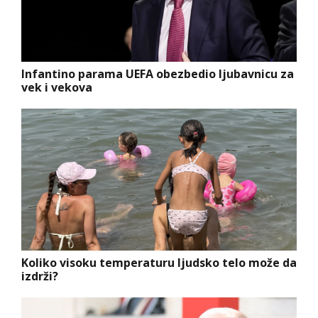
Infantino parama UEFA obezbedio ljubavnicu za
vek i vekova
Koliko visoku temperaturu ljudsko telo može da
izdrži?