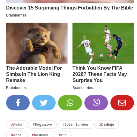
#
Avala
#
Bogatstvo
#
Božen Žumbor
#
Dedinje
#
deca
#
nasledio
#
vile