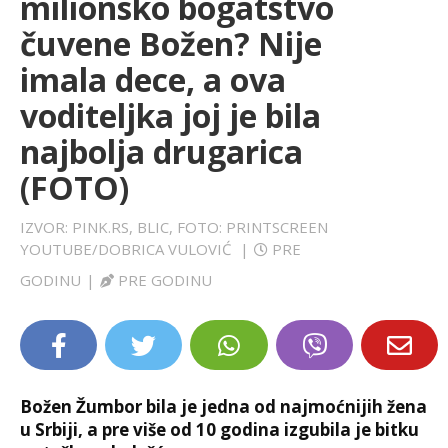
milionsko bogatstvo
LIFESTYLE
čuvene Božen? Nije
imala dece, a ova
EXTRA
voditeljka joj je bila
najbolja drugarica
(FOTO)
IZVOR: PINK.RS, BLIC, FOTO: PRINTSCREEN
YOUTUBE/DOBRICA VULOVIĆ
|
PRE
GODINU
|
PRE GODINU
Božen Žumbor bila je jedna od najmoćnijih žena
u Srbiji, a pre više od 10 godina izgubila je bitku