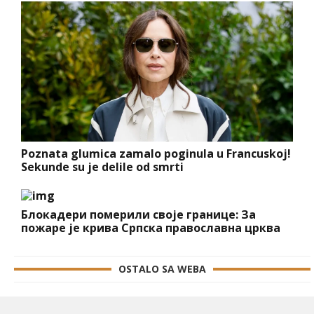
Poznata glumica zamalo poginula u Francuskoj!
Sekunde su je delile od smrti
Блокадери померили своје границе: За
пожаре је крива Српска православна црква
OSTALO SA WEBA