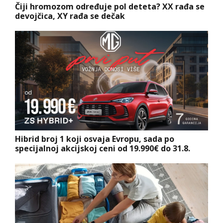
Čiji hromozom određuje pol deteta? XX rađa se
devojčica, XY rađa se dečak
Hibrid broj 1 koji osvaja Evropu, sada po
specijalnoj akcijskoj ceni od 19.990€ do 31.8.