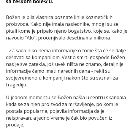
sa teškom bolešću.
Božen je bila vlasnica poznate linije kozmetičkih
proizvoda. Kako nije imala naslednike, mnogi su se
pitali kome je pripalo njeno bogatstvo, koje se, kako je
navodio "Alo", procenjivalo desetinama miliona.
- Za sada niko nema informacije o tome šta će se dalje
dešavati sa kompanijom. Vest o smrti gospođe Božen
nas je sve zatekla, još uvek ništa ne znamo, detaljnije
informacije ćemo imati narednih dana - rekli su
svojevremeno u kompaniji nakon što su saznali za
tragediju.
U jednom momentu se Božen našla u centru skandala
kada se za njen proizvod za mršavljenje, po kom je
postala popularna, pojavila informacija da je
neispravan, a jedno vreme je čak bio povučen iz
prodaje.