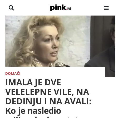
NASLOVNA
VESTI
ZADRUGA
SHOWBIZ
HRONIKA
DOMAĆI
IMALA JE DVE
FARMERI
VELELEPNE VILE, NA
DEDINJU I NA AVALI:
TV
Ko je nasledio
SPORT