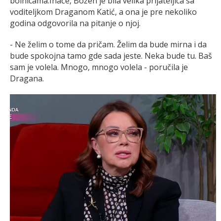
bolnicama.Inače, Božen je bila velika prijateljica sa
voditeljkom Draganom Katić, a ona je pre nekoliko
godina odgovorila na pitanje o njoj.
- Ne želim o tome da pričam. Želim da bude mirna i da
bude spokojna tamo gde sada jeste. Neka bude tu. Baš
sam je volela. Mnogo, mnogo volela - poručila je
Dragana.