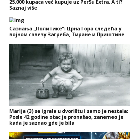
25.000 kupaca već kupuje uz PerSu Extra. A ti?
Saznaj više
Сазнања „Политике”: Црна Гора следећа у
војном савезу Загреба, Тиране и Приштине
Marija (3) se igrala u dvorištu i samo je nestala:
Posle 42 godine otac je pronašao, zanemeo je
kada je saznao gde je bila