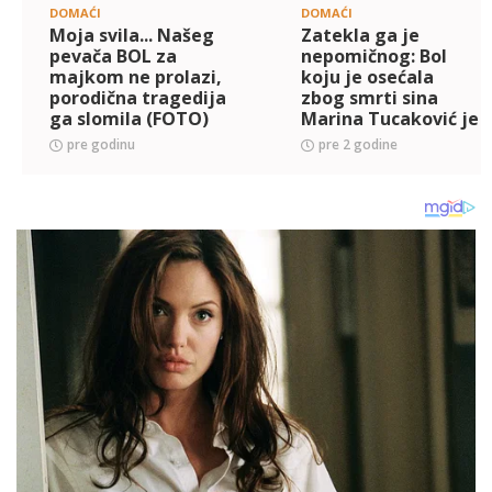
DOMAĆI
DOMAĆI
Moja svila... Našeg
Zatekla ga je
pevača BOL za
nepomičnog: Bol
majkom ne prolazi,
koju je osećala
porodična tragedija
zbog smrti sina
ga slomila (FOTO)
Marina Tucaković je
prenela u pesmu, a
pre godinu
pre 2 godine
evo ko je otpevao
NJENE NAJTUŽNIJE
STIHOVE!