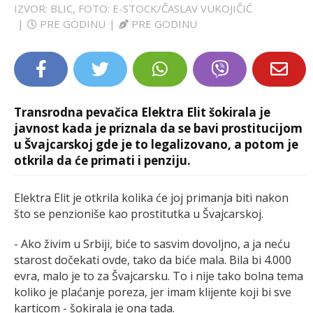
IZVOR: BLIC, FOTO: E-STOCK/ČASLAV VUKOJIČIĆ
LIFESTYLE
|
PRE GODINU
|
PRE GODINU
EXTRA
Transrodna pevačica Elektra Elit šokirala je
javnost kada je priznala da se bavi prostitucijom
u Švajcarskoj gde je to legalizovano, a potom je
otkrila da će primati i penziju.
Elektra Elit je otkrila kolika će joj primanja biti nakon
što se penzioniše kao prostitutka u Švajcarskoj.
- Ako živim u Srbiji, biće to sasvim dovoljno, a ja neću
starost dočekati ovde, tako da biće mala. Bila bi 4.000
evra, malo je to za Švajcarsku. To i nije tako bolna tema
koliko je plaćanje poreza, jer imam klijente koji bi sve
karticom - šokirala je ona tada.