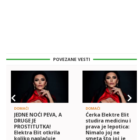
POVEZANE VESTI
DOMAĆI
DOMAĆI
JEDNE NOĆI PEVA, A
Ćerka Elektre Elit
DRUGE JE
studira medicinu i
PROSTITUTKA!
prava je lepotica:
Elektra Elit otkrila
Nimalo joj ne
koliko naplaćuje
smeta što joj je