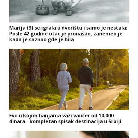
Marija (3) se igrala u dvorištu i samo je nestala:
Posle 42 godine otac je pronašao, zanemeo je
kada je saznao gde je bila
Evo u kojim banjama važi vaučer od 10.000
dinara - kompletan spisak destinacija u Srbiji