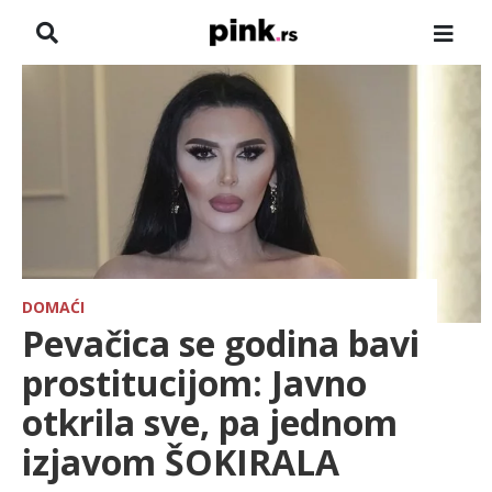
NASLOVNA
VESTI
ZADRUGA
SHOWBIZ
HRONIKA
DOMAĆI
Pevačica se godina bavi
FARMERI
prostitucijom: Javno
otkrila sve, pa jednom
TV
izjavom ŠOKIRALA
SPORT