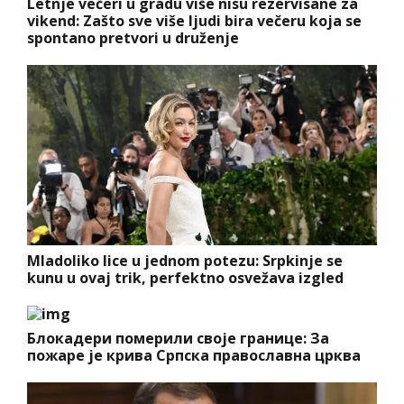
Letnje večeri u gradu više nisu rezervisane za
vikend: Zašto sve više ljudi bira večeru koja se
spontano pretvori u druženje
Mladoliko lice u jednom potezu: Srpkinje se
kunu u ovaj trik, perfektno osvežava izgled
Блокадери померили своје границе: За
пожаре је крива Српска православна црква