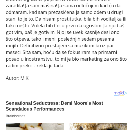
zaradila! Ja sam mašina! Ja sama odlučujem kad ću da
odmaram, kad sam prezasićena ja samo odem u drugi
stan, to je to. Da nisam prostitutka, bila bih voditeljka ili
tako nešto. Volela bih Cecu prvo da ugostim. Ja nju baš
gotivim, baš je gotivim. Njoj se uvek kasnije desi ono
što otpeva, tako i meni, poslednjih sedam pesama
mojih. Definitivno prestajem sa muzikom kroz par
meseci. Sita sam, hoću da se fokusiram na primarni
posao u inostranstvu, to mi je bio marketing za ono što
radim preko - rekla je tada.
Autor: M.K.