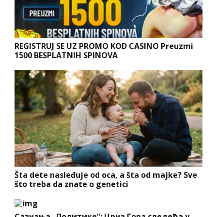
REGISTRUJ SE UZ PROMO KOD CASINO Preuzmi
1500 BESPLATNIH SPINOVA
Šta dete nasleđuje od oca, a šta od majke? Sve
što treba da znate o genetici
Сазнања „Политике”: Црна Гора следећа у