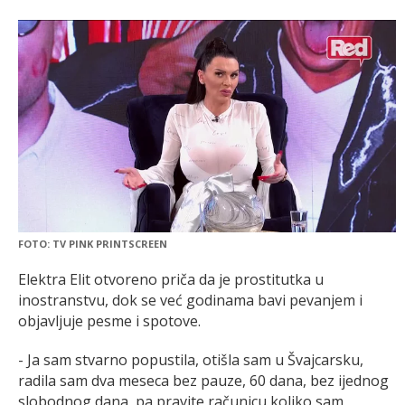
FOTO: TV PINK PRINTSCREEN
Elektra Elit otvoreno priča da je prostitutka u
inostranstvu, dok se već godinama bavi pevanjem i
objavljuje pesme i spotove.
- Ja sam stvarno popustila, otišla sam u Švajcarsku,
radila sam dva meseca bez pauze, 60 dana, bez ijednog
slobodnog dana, pa pravite računicu koliko sam