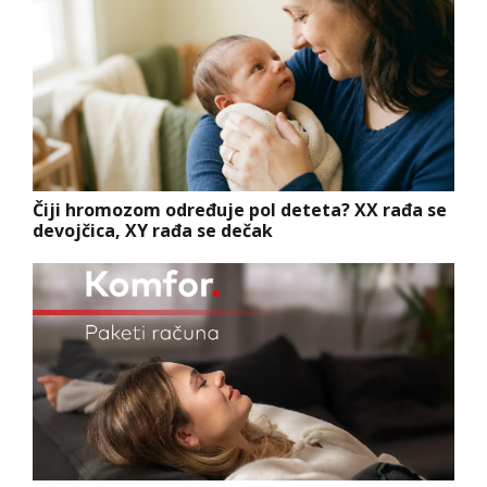
Čiji hromozom određuje pol deteta? XX rađa se
devojčica, XY rađa se dečak