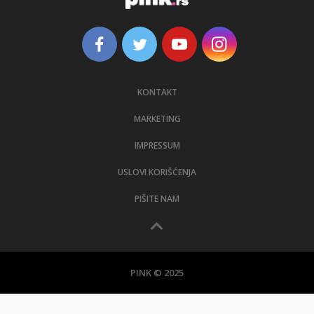
KONTAKT
MARKETING
IMPRESSUM
USLOVI KORIŠĆENJA
PIŠITE NAM
PINK © 2025