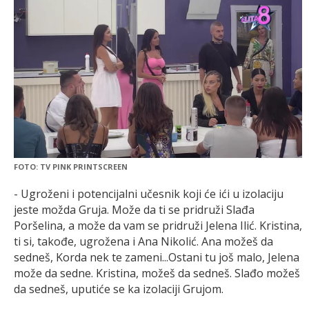
FOTO: TV PINK PRINTSCREEN
- Ugroženi i potencijalni učesnik koji će ići u izolaciju
jeste možda Gruja. Može da ti se pridruži Slađa
Poršelina, a može da vam se pridruži Jelena Ilić. Kristina,
ti si, takođe, ugrožena i Ana Nikolić. Ana možeš da
sedneš, Korda nek te zameni...Ostani tu još malo, Jelena
može da sedne. Kristina, možeš da sedneš. Slađo možeš
da sedneš, uputiće se ka izolaciji Grujom.