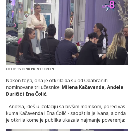
FOTO: TV PINK PRINTSCREEN
Nakon toga, ona je otkrila da su od Odabranih
nominovane tri učesnice:
Milena Kačavenda, Anđela
Đuričić i Ena Čolić.
- Anđela, ideš u izolaciju sa bivšim momkom, pored vas
kuma Kačavenda i Ena Čolić - saopštila je Ivana, a onda
je otkrila kome je publika ukazala najmanje poverenja: