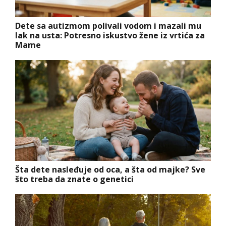
Dete sa autizmom polivali vodom i mazali mu
lak na usta: Potresno iskustvo žene iz vrtića za
Mame
Šta dete nasleđuje od oca, a šta od majke? Sve
što treba da znate o genetici