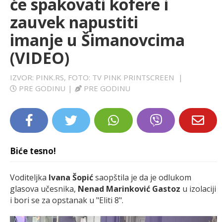
će spakovati kofere i
LIFESTYLE
zauvek napustiti
imanje u Šimanovcima
EXTRA
(VIDEO)
IZVOR: PINK.RS, FOTO: TV PINK PRINTSCREEN
|
PRE GODINU
|
PRE GODINU
Biće tesno!
Voditeljka
Ivana Šopić
saopštila je da je odlukom
glasova učesnika,
Nenad Marinković Gastoz
u izolaciji
i bori se za opstanak u "Eliti 8".