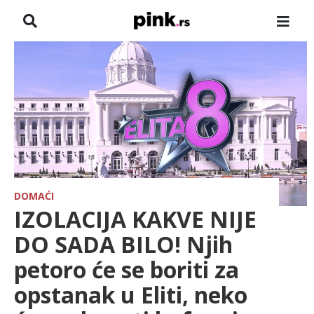
NASLOVNA
VESTI
ZADRUGA
SHOWBIZ
HRONIKA
DOMAĆI
IZOLACIJA KAKVE NIJE
FARMERI
DO SADA BILO! Njih
petoro će se boriti za
TV
opstanak u Eliti, neko
SPORT