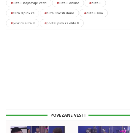
#
Elita 8 najnovije vesti
#
Elita 8 online
#
elita 8
#
elita 8 pink.rs
#
elita 8 vesti dana
#
elita uzivo
#
pink.rs elita 8
#
portal pink rs elita 8
POVEZANE VESTI