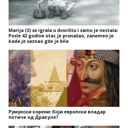
Marija (3) se igrala u dvorištu i samo je nestala:
Posle 42 godine otac je pronašao, zanemeo je
kada je saznao gde je bila
Румунски корени: Који европски владар
потиче од Дракуле?