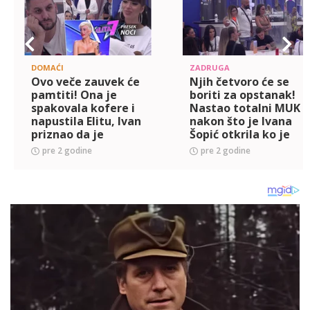
DOMAĆI
ZADRUGA
Ovo veče zauvek će
Njih četvoro će se
pamtiti! Ona je
boriti za opstanak!
spakovala kofere i
Nastao totalni MUK
napustila Elitu, Ivan
nakon što je Ivana
priznao da je
Šopić otkrila ko je
najgori otac na
nominovan - Biće
pre 2 godine
pre 2 godine
svetu, a evo ko će
napeto! (VIDEO)
se večeras boriti za
opst