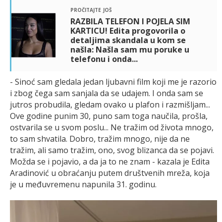
pročitajte još
RAZBILA TELEFON I POJELA SIM
KARTICU! Edita progovorila o
detaljima skandala u kom se
našla: Našla sam mu poruke u
telefonu i onda...
- Sinoć sam gledala jedan ljubavni film koji me je razorio
i zbog čega sam sanjala da se udajem. I onda sam se
jutros probudila, gledam ovako u plafon i razmišljam...
Ove godine punim 30, puno sam toga naučila, prošla,
ostvarila se u svom poslu... Ne tražim od života mnogo,
to sam shvatila. Dobro, tražim mnogo, nije da ne
tražim, ali samo tražim, ono, svog blizanca da se pojavi.
Možda se i pojavio, a da ja to ne znam - kazala je Edita
Aradinović u obraćanju putem društvenih mreža, koja
je u međuvremenu napunila 31. godinu.