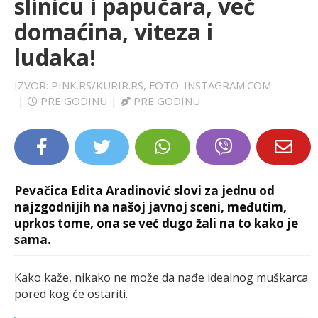
slinicu i papučara, već
LIFESTYLE
domaćina, viteza i
ludaka!
EXTRA
IZVOR: PINK.RS/KURIR.RS, FOTO: INSTAGRAM.COM
|
PRE GODINU
|
PRE GODINU
Pevačica Edita Aradinović slovi za jednu od
najzgodnijih na našoj javnoj sceni, međutim,
uprkos tome, ona se već dugo žali na to kako je
sama.
Kako kaže, nikako ne može da nađe idealnog muškarca
pored kog će ostariti.