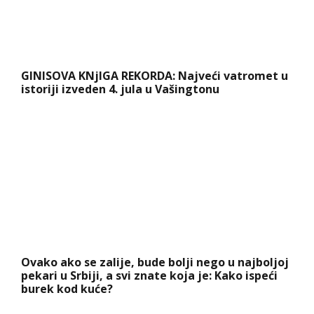
GINISOVA KNjIGA REKORDA: Najveći vatromet u
istoriji izveden 4. jula u Vašingtonu
Ovako ako se zalije, bude bolji nego u najboljoj
pekari u Srbiji, a svi znate koja je: Kako ispeći
burek kod kuće?