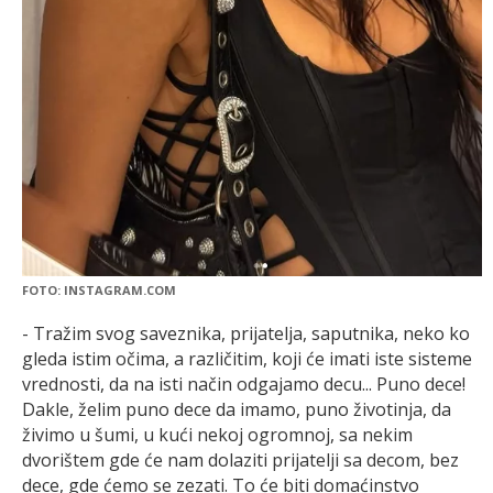
FOTO: INSTAGRAM.COM
- Tražim svog saveznika, prijatelja, saputnika, neko ko
gleda istim očima, a različitim, koji će imati iste sisteme
vrednosti, da na isti način odgajamo decu... Puno dece!
Dakle, želim puno dece da imamo, puno životinja, da
živimo u šumi, u kući nekoj ogromnoj, sa nekim
dvorištem gde će nam dolaziti prijatelji sa decom, bez
dece, gde ćemo se zezati. To će biti domaćinstvo