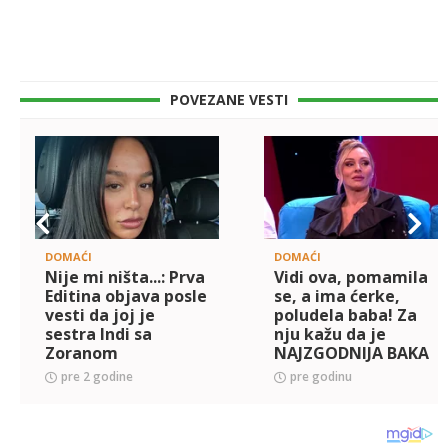
POVEZANE VESTI
DOMAĆI
DOMAĆI
Nije mi ništa...: Prva
Vidi ova, pomamila
Editina objava posle
se, a ima ćerke,
vesti da joj je
poludela baba! Za
sestra Indi sa
nju kažu da je
Zoranom
NAJZGODNIJA BAKA
Marjanovićem, oči
(50) na našoj
pre 2 godine
pre godinu
joj pune suza
estradi: Kad se
skine ima telo ZA
MEDALJU (FOTO)