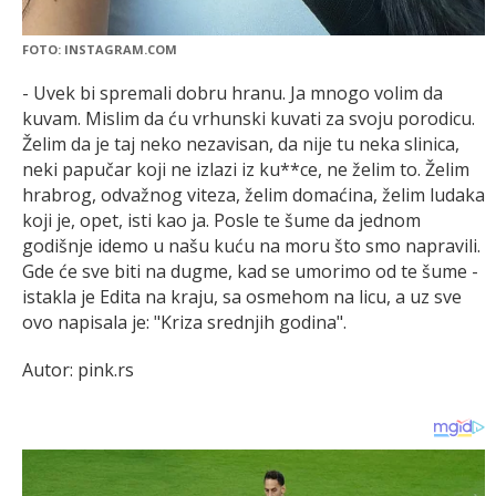
FOTO: INSTAGRAM.COM
- Uvek bi spremali dobru hranu. Ja mnogo volim da
kuvam. Mislim da ću vrhunski kuvati za svoju porodicu.
Želim da je taj neko nezavisan, da nije tu neka slinica,
neki papučar koji ne izlazi iz ku**ce, ne želim to. Želim
hrabrog, odvažnog viteza, želim domaćina, želim ludaka
koji je, opet, isti kao ja. Posle te šume da jednom
godišnje idemo u našu kuću na moru što smo napravili.
Gde će sve biti na dugme, kad se umorimo od te šume -
istakla je Edita na kraju, sa osmehom na licu, a uz sve
ovo napisala je: "Kriza srednjih godina".
Autor: pink.rs