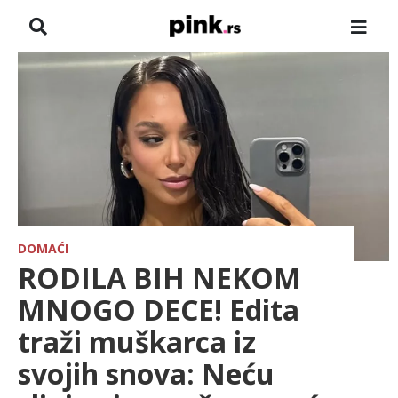
NASLOVNA
VESTI
ZADRUGA
SHOWBIZ
HRONIKA
DOMAĆI
RODILA BIH NEKOM
FARMERI
MNOGO DECE! Edita
traži muškarca iz
TV
svojih snova: Neću
SPORT