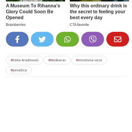
#
Edita Aradinović
#
Muškarac
#
emotivna veza
#
pevačica