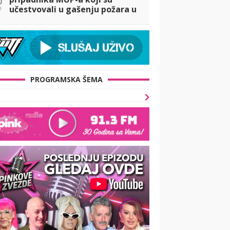
n
učestvovali u gašenju požara u
Španiji
PROGRAMSKA ŠEMA