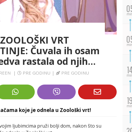
0
mi
 ZOOLOŠKI VRT
0
mi
INJE: Čuvala ih osam
edva rastala od njih...
1
CREEN
|
PRE GODINU
|
PRE GODINU
mi
1
mi
njačama koje je odnela u Zoološki vrt!
svojim ljubimcima pruži bolji dom, nakon što su
2