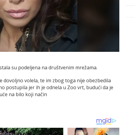
ostala su podeljena na društvenim mrežama.
e dovoljno volela, te im zbog toga nije obezbedila
no postupila jer ih je odnela u Zoo vrt, budući da je
uće na bilo koji način