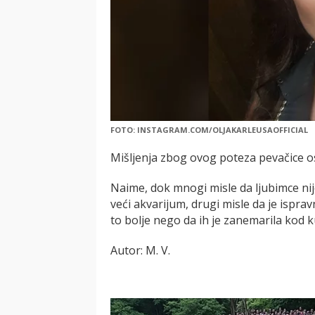
FOTO: INSTAGRAM.COM/OLJAKARLEUSAOFFICIAL
Mišljenja zbog ovog poteza pevačice 
Naime, dok mnogi misle da ljubimce nij
veći akvarijum, drugi misle da je isprav
to bolje nego da ih je zanemarila kod k
Autor: M. V.