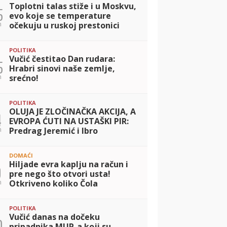
Toplotni talas stiže i u Moskvu,
5
evo koje se temperature
n
očekuju u ruskoj prestonici
POLITIKA
Vučić čestitao Dan rudara:
5
Hrabri sinovi naše zemlje,
n
srećno!
POLITIKA
OLUJA JE ZLOČINAČKA AKCIJA, A
4
EVROPA ĆUTI NA USTAŠKI PIR:
n
Predrag Jeremić i Ibro
Ibrahimović o stradanju Srba i
licemerju u regionu
DOMAĆI
Hiljade evra kaplju na račun i
9
pre nego što otvori usta!
n
Otkriveno koliko Čola
naplaćuje PRIVATNE SVIRKE, a
tek da čujete posebne uslove
POLITIKA
Vučić danas na dočeku
0
pripadnika MUP-a koji su