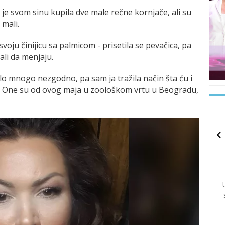
je svom sinu kupila dve male rečne kornjače, ali su
mali.
svoju činijicu sa palmicom - prisetila se pevačica, pa
ali da menjaju.
bilo mnogo nezgodno, pa sam ja tražila način šta ću i
. One su od ovog maja u zoološkom vrtu u Beogradu,