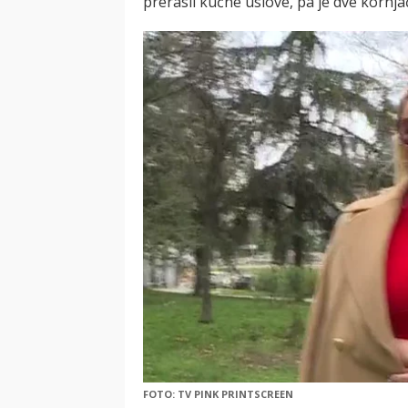
prerasli kućne uslove, pa je dve kornja
FOTO: TV PINK PRINTSCREEN