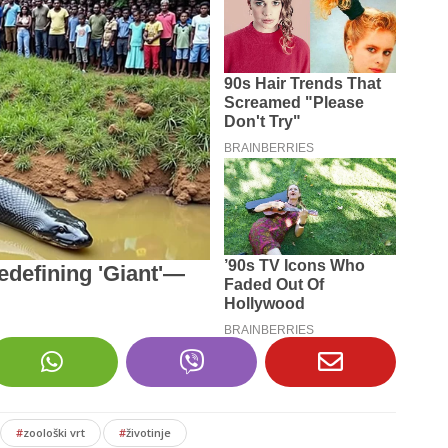
#
zoološki vrt
#
životinje