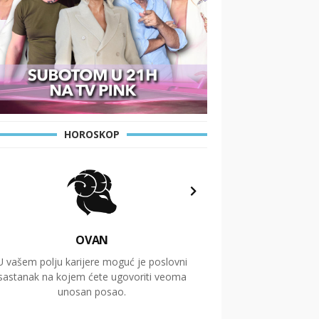
HOROSKOP
OVAN
U vašem polju karijere moguć je poslovni
Putovanja i čitav niz
sastanak na kojem ćete ugovoriti veoma
glavnu temu ovog 
unosan posao.
temelje dugoro