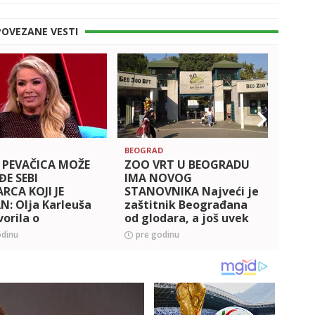
POVEZANE VESTI
BEOGRAD
DOMAĆ
 PEVAČICA MOŽE
ZOO VRT U BEOGRADU
OLJA
ĐE SEBI
IMA NOVOG
INFA
RCA KOJI JE
STANOVNIKA Najveći je
dana 
: Olja Karleuša
zaštitnik Beograđana
kreve
orila o
od glodara, a još uvek
desil
avanju sa
nema ime
odinu
pre godinu
pre 
gom i bogatstvu
u zajedno stekli