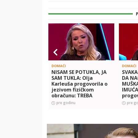
DOMAĆI
DOMAĆI
NISAM SE POTUKLA, JA
SVAKA
SAM TUKLA: Olja
DA NA
Karleuša progovorila o
MUŠKA
jezivom fizičkom
IMUĆAN
obračunu: TREBA
progov
KRIVIČNO DA
upozn
pre godinu
pre g
ODGOVOARAM
supru
koje s