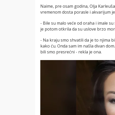
Naime, pre osam godina, Olja Karleuša 
vremenom dosta porasle i akvarijum je 
- Bile su malo veće od oraha i imale su 
je potom otkrila da su uslove brzo mor
- Na kraju smo shvatili da je to njima 
kako ću. Onda sam im našla divan dom
bili smo presrećni - rekla je ona.