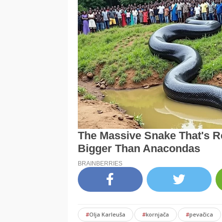
#
Olja Karleuša
#
kornjača
#
pevačica