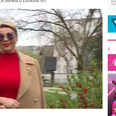
če odnela u Zoološki vrt.
mi