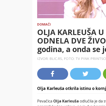
DOMAĆI
OLJA KARLEUŠA U
ODNELA DVE ŽIVOT
godina, a onda se j
IZVOR: BLIC.RS, FOTO: TV PINK PRINTS
Olja Karleuša otkrila istinu o kor
Pevačica
Olja Karleuša
odlučila je da 