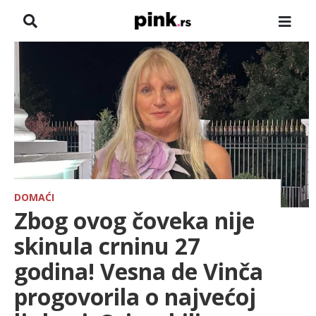
NASLOVNA
VESTI
ZADRUGA
SHOWBIZ
HRONIKA
DOMAĆI
Zbog ovog čoveka nije
FARMERI
skinula crninu 27
godina! Vesna de Vinča
TV
progovorila o najvećoj
SPORT