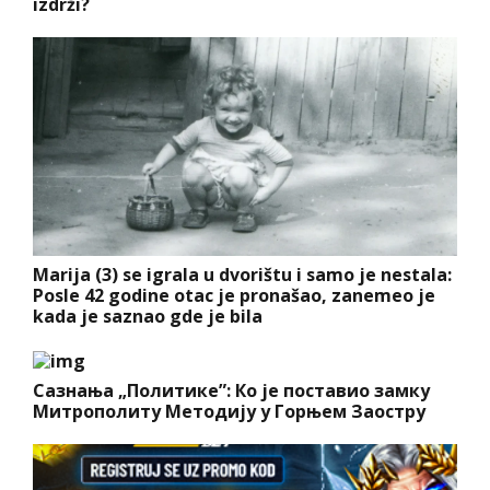
izdrži?
Marija (3) se igrala u dvorištu i samo je nestala:
Posle 42 godine otac je pronašao, zanemeo je
kada je saznao gde je bila
Сазнања „Политике”: Ко је поставио замку
Митрополиту Методију у Горњем Заостру