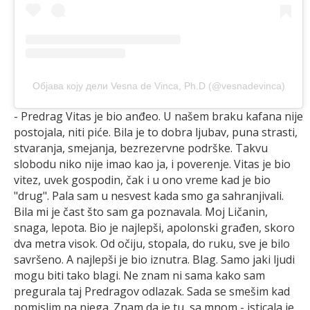
Објава коју дели Vesna de Vinca, Ph.D (@vesnadevinca)
- Predrag Vitas je bio anđeo. U našem braku kafana nije
postojala, niti piće. Bila je to dobra ljubav, puna strasti,
stvaranja, smejanja, bezrezervne podrške. Takvu
slobodu niko nije imao kao ja, i poverenje. Vitas je bio
vitez, uvek gospodin, čak i u ono vreme kad je bio
"drug". Pala sam u nesvest kada smo ga sahranjivali.
Bila mi je čast što sam ga poznavala. Moj Ličanin,
snaga, lepota. Bio je najlepši, apolonski građen, skoro
dva metra visok. Od očiju, stopala, do ruku, sve je bilo
savršeno. A najlepši je bio iznutra. Blag. Samo jaki ljudi
mogu biti tako blagi. Ne znam ni sama kako sam
pregurala taj Predragov odlazak. Sada se smešim kad
pomislim na njega. Znam da je tu, sa mnom - isticala je