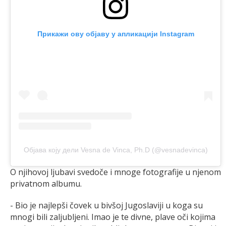
Прикажи ову објаву у апликацији Instagram
Објава коју дели Vesna de Vinca, Ph.D (@vesnadevinca)
O njihovoj ljubavi svedoče i mnoge fotografije u njenom
privatnom albumu.
- Bio je najlepši čovek u bivšoj Jugoslaviji u koga su
mnogi bili zaljubljeni. Imao je te divne, plave oči kojima