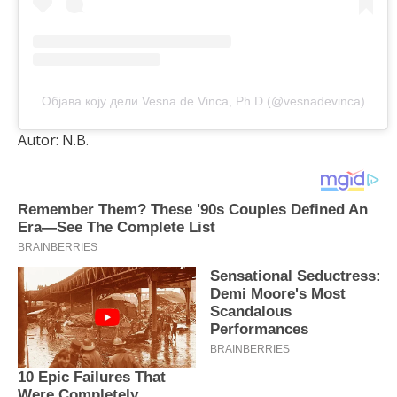
Објава коју дели Vesna de Vinca, Ph.D (@vesnadevinca)
Autor: N.B.