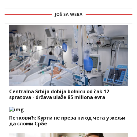
JOŠ SA WEBA
Centralna Srbija dobija bolnicu od čak 12
spratova - država ulaže 85 miliona evra
Петковић: Курти не преза ни од чега у жељи
да сломи Србе