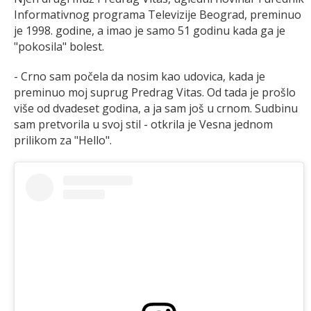
Informativnog programa Televizije Beograd, preminuo
je 1998. godine, a imao je samo 51 godinu kada ga je
"pokosila" bolest.
- Crno sam počela da nosim kao udovica, kada je
preminuo moj suprug Predrag Vitas. Od tada je prošlo
više od dvadeset godina, a ja sam još u crnom. Sudbinu
sam pretvorila u svoj stil - otkrila je Vesna jednom
prilikom za "Hello".