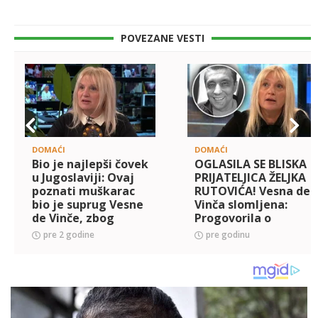
POVEZANE VESTI
DOMAĆI
DOMAĆI
Bio je najlepši čovek
OGLASILA SE BLISKA
u Jugoslaviji: Ovaj
PRIJATELJICA ŽELJKA
poznati muškarac
RUTOVIĆA! Vesna de
bio je suprug Vesne
Vinča slomljena:
de Vinče, zbog
Progovorila o
njega decenijama
njegovom braku sa
pre 2 godine
pre godinu
ne skida crninu
Mirjanom: Do
poslednjeg
trenutka je... (FOT