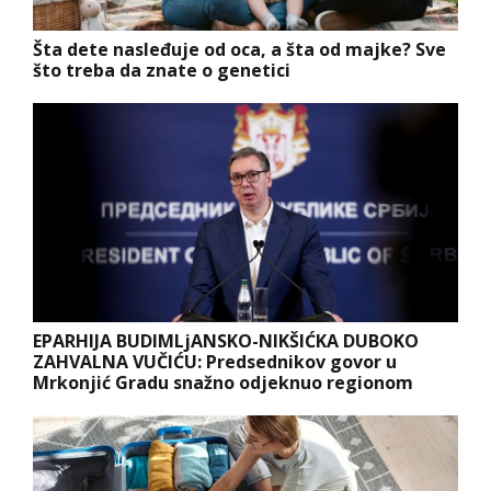
Šta dete nasleđuje od oca, a šta od majke? Sve
što treba da znate o genetici
EPARHIJA BUDIMLjANSKO-NIKŠIĆKA DUBOKO
ZAHVALNA VUČIĆU: Predsednikov govor u
Mrkonjić Gradu snažno odjeknuo regionom