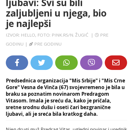
ljubavi: Svi su bili
LIFESTYLE
zaljubljeni u njega, bio
je najlepši
EXTRA
IZVOR: HELLO, FOTO: PINK.RS/N. ŽUGIĆ
|
PRE
GODINU
|
PRE GODINU
Predsednica organizacija "Mis Srbije" i "Mis Crne
Gore" Vesna de Vinča (67) svojevremeno je bila u
braku sa poznatim novinarom Predragom
Vitasom. Imala je sreću da, kako je pričala,
sretne srodnu dušu i oseti čari bezgranične
ljubavi, ali je sreća bila kratkog daha.
Njen drugi muž Predrag Vitas, ugledni novinar i urednik