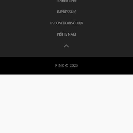
MARKETING
IMPRESSUM
USLOVI KORIŠĆENJA
PIŠITE NAM
PINK © 2025