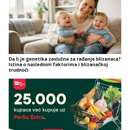
Da li je genetika zaslužna za rađanje blizanaca?
Istina o naslednim faktorima i blizanačkoj
trudnoći