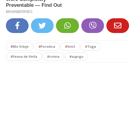
#
Mis Srbije
#
Porodica
#
Smrt
#
Tuga
#
Vesna de Vinča
#
crnina
#
suprgu