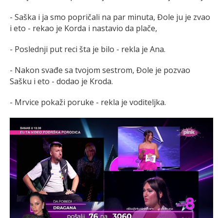
- Saška i ja smo popričali na par minuta, Đole ju je zvao
i eto - rekao je Korda i nastavio da plače,
- Poslednji put reci šta je bilo - rekla je Ana.
- Nakon svađe sa tvojom sestrom, Đole je pozvao
Sašku i eto - dodao je Kroda.
- Mrvice pokaži poruke - rekla je voditeljka.