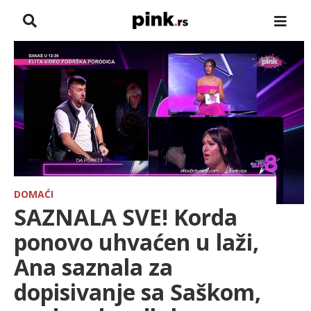
NASLOVNA
VESTI
ZADRUGA
SHOWBIZ
HRONIKA
DOMAĆI
SAZNALA SVE! Korda
FARMERI
ponovo uhvaćen u laži,
Ana saznala za
TV
dopisivanje sa Saškom,
SPORT