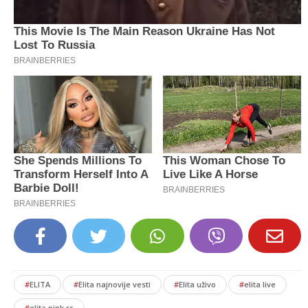
#
ELITA
#
Elita najnovije vesti
#
Elita uživo
#
elita live
#
elita pink.rs