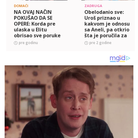
DOMAĆI
ZADRUGA
NA OVAJ NAČIN
Obelodanio sve:
POKUŠAO DA SE
Uroš priznao u
OPERE: Korda pre
kakvom je odnosu
ulaska u Elitu
sa Aneli, pa otkrio
obrisao sve poruke
šta je poručila za
sa Aleksandrom
Janjuša! (VIDEO)
pre godinu
pre 2 godine
Vučenović, Ivana
Nikolić raskrinkala
sestrinog dečka (FO