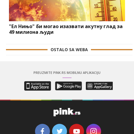
"Ел Нињо" би могао изазвати акутну глад за
49 милиона људи
OSTALO SA WEBA
PREUZMITE PINK.RS MOBILNU APLIKACIJU