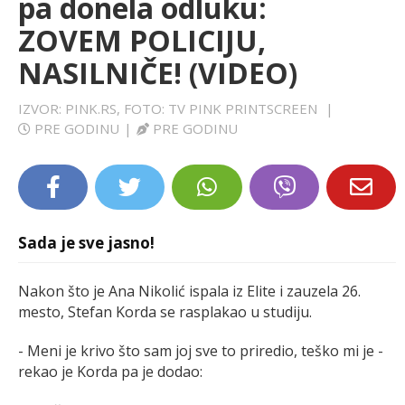
pa donela odluku:
LIFESTYLE
ZOVEM POLICIJU,
NASILNIČE! (VIDEO)
EXTRA
IZVOR: PINK.RS, FOTO: TV PINK PRINTSCREEN
|
PRE GODINU
|
PRE GODINU
Sada je sve jasno!
Nakon što je Ana Nikolić ispala iz Elite i zauzela 26.
mesto, Stefan Korda se rasplakao u studiju.
- Meni je krivo što sam joj sve to priredio, teško mi je -
rekao je Korda pa je dodao: