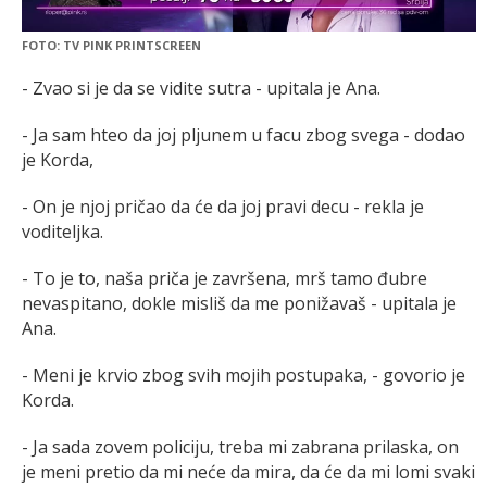
FOTO: TV PINK PRINTSCREEN
- Zvao si je da se vidite sutra - upitala je Ana.
- Ja sam hteo da joj pljunem u facu zbog svega - dodao
je Korda,
- On je njoj pričao da će da joj pravi decu - rekla je
voditeljka.
- To je to, naša priča je završena, mrš tamo đubre
nevaspitano, dokle misliš da me ponižavaš - upitala je
Ana.
- Meni je krvio zbog svih mojih postupaka, - govorio je
Korda.
- Ja sada zovem policiju, treba mi zabrana prilaska, on
je meni pretio da mi neće da mira, da će da mi lomi svaki