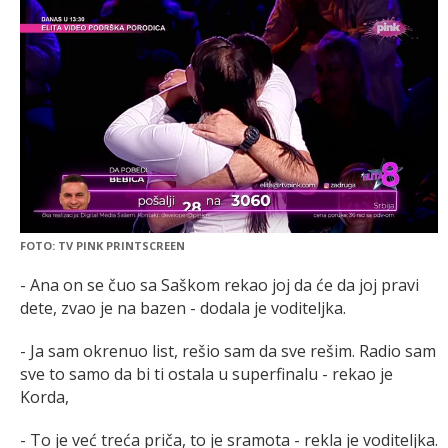
FOTO: TV PINK PRINTSCREEN
- Ana on se čuo sa Saškom rekao joj da će da joj pravi
dete, zvao je na bazen - dodala je voditeljka.
- Ja sam okrenuo list, rešio sam da sve rešim. Radio sam
sve to samo da bi ti ostala u superfinalu - rekao je
Korda,
- To je već treća priča, to je sramota - rekla je voditeljka.