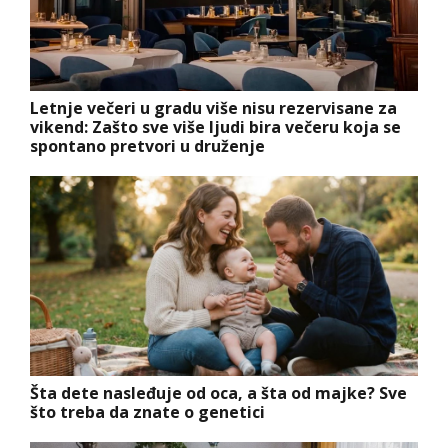
Letnje večeri u gradu više nisu rezervisane za
vikend: Zašto sve više ljudi bira večeru koja se
spontano pretvori u druženje
Šta dete nasleđuje od oca, a šta od majke? Sve
što treba da znate o genetici