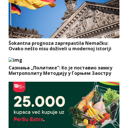
Šokantna prognoza zaprepastila Nemačku:
Ovako nešto nisu doživeli u modernoj istoriji
Сазнања „Политике”: Ко је поставио замку
Митрополиту Методију у Горњем Заостру