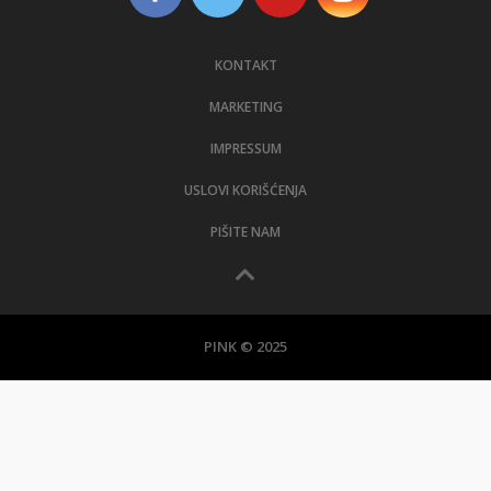
KONTAKT
MARKETING
IMPRESSUM
USLOVI KORIŠĆENJA
PIŠITE NAM
PINK © 2025