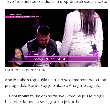
- Sve što sam radio radio sam iz sprdnje ali sada je tako.
FOTO: TV PINK PRINTSCREEN
Ana je nakon toga ušla u studio sa osmehom na licu pa
je pogledala Kordu koji je plakao a Ana ga je zagrlila.
- Izvini molim te, kajem se za sve, krvio mi je. Ne mogu
bez tebe, kunem ti se. - govorio je Korda.