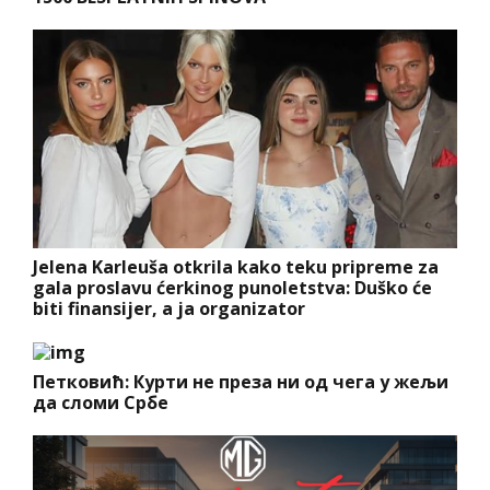
Jelena Karleuša otkrila kako teku pripreme za
gala proslavu ćerkinog punoletstva: Duško će
biti finansijer, a ja organizator
Петковић: Курти не преза ни од чега у жељи
да сломи Србе