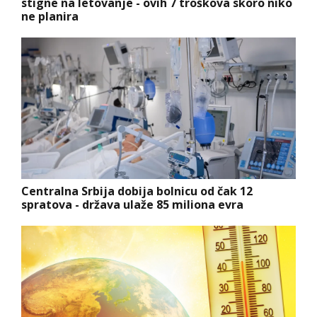
stigne na letovanje - ovih 7 troškova skoro niko
ne planira
Centralna Srbija dobija bolnicu od čak 12
spratova - država ulaže 85 miliona evra