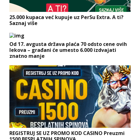
25.000 kupaca već kupuje uz PerSu Extra. A ti?
Saznaj više
Od 17. avgusta država plaća 70 odsto cene ovih
lekova – građani će umesto 6.000 izdvajati
znatno manje
REGISTRUJ SE UZ PROMO KOD CASINO Preuzmi
1500 BESPLATNIH SPINOVA