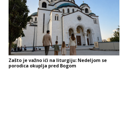
Zašto je važno ići na liturgiju: Nedeljom se
porodica okuplja pred Bogom