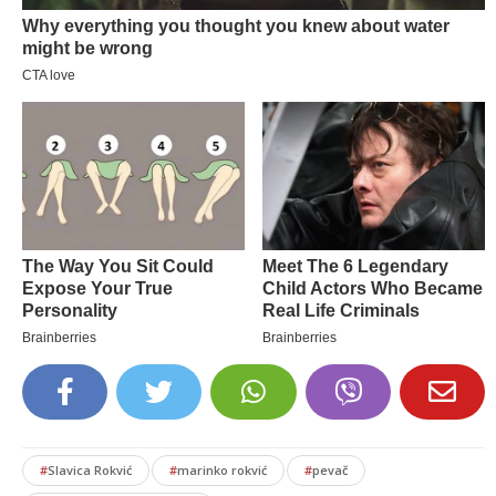
#
Slavica Rokvić
#
marinko rokvić
#
pevač