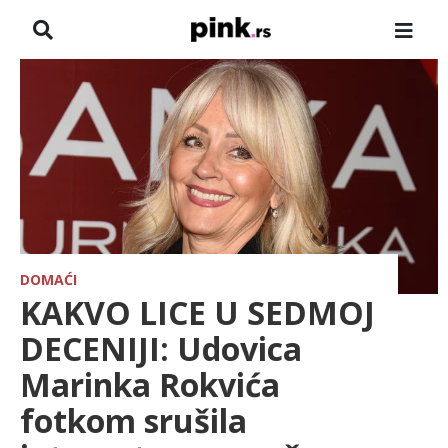
NASLOVNA
VESTI
ZADRUGA
SHOWBIZ
HRONIKA
DOMAĆI
KAKVO LICE U SEDMOJ
FARMERI
DECENIJI: Udovica
Marinka Rokvića
TV
fotkom srušila
SPORT