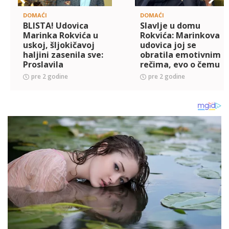
DOMAĆI
DOMAĆI
BLISTA! Udovica
Slavlje u domu
Marinka Rokvića u
Rokvića: Marinkova
uskoj, šljokičavoj
udovica joj se
haljini zasenila sve:
obratila emotivnim
Proslavila
rečima, evo o čemu
rođendan, a evo
je reč (FOTO)
pre 2 godine
pre 2 godine
koliko zapravo ima
godina (FOTO)