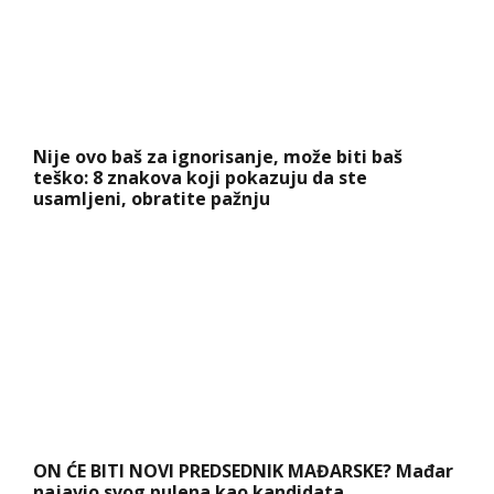
Nije ovo baš za ignorisanje, može biti baš
teško: 8 znakova koji pokazuju da ste
usamljeni, obratite pažnju
ON ĆE BITI NOVI PREDSEDNIK MAĐARSKE? Mađar
najavio svog pulena kao kandidata