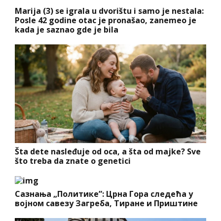
Marija (3) se igrala u dvorištu i samo je nestala:
Posle 42 godine otac je pronašao, zanemeo je
kada je saznao gde je bila
Šta dete nasleđuje od oca, a šta od majke? Sve
što treba da znate o genetici
Сазнања „Политике”: Црна Гора следећа у
војном савезу Загреба, Тиране и Приштине