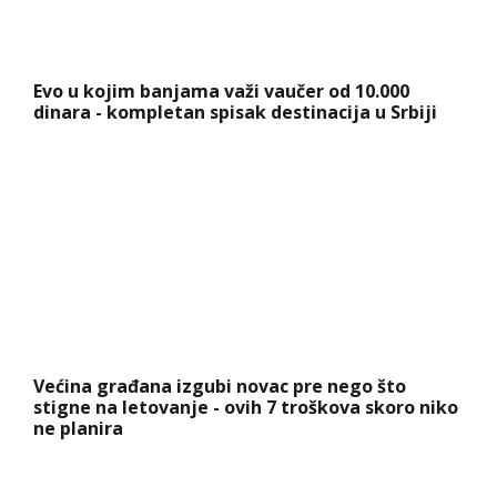
Evo u kojim banjama važi vaučer od 10.000
dinara - kompletan spisak destinacija u Srbiji
Većina građana izgubi novac pre nego što
stigne na letovanje - ovih 7 troškova skoro niko
ne planira