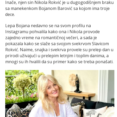
Inače, njen sin Nikola Rokvić je u dugogodišnjem braku
sa manekenkom Bojanom Barović sa kojom ima troje
dece.
Lepa Bojana nedavno se na svom profilu na
Instagramu pohvalila kako ona i Nikola provode
zajedno vreme na romantičnoj večeri, a sada je
pokazala kako se slaže sa svojom svekrvom Slavicom
Rokvić. Naime, snajka i svekrva provele su prelep dan u
prirodi uživajući u prelepim letnjim i toplim danima, a
mnogi su ih hvalili da su primer kako se treba ponašati.