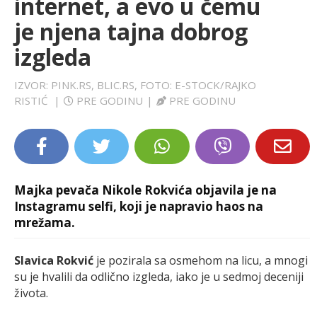
internet, a evo u čemu
LIFESTYLE
je njena tajna dobrog
izgleda
EXTRA
IZVOR: PINK.RS, BLIC.RS, FOTO: E-STOCK/RAJKO
RISTIĆ
|
PRE GODINU
|
PRE GODINU
Majka pevača Nikole Rokvića objavila je na
Instagramu selfi, koji je napravio haos na
mrežama.
Slavica Rokvić
je pozirala sa osmehom na licu, a mnogi
su je hvalili da odlično izgleda, iako je u sedmoj deceniji
života.