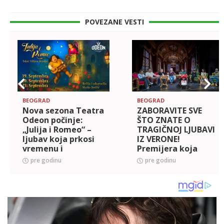
POVEZANE VESTI
BEOGRAD
BEOGRAD
Nova sezona Teatra
ZABORAVITE SVE
Odeon počinje:
ŠTO ZNATE O
„Julija i Romeo“ –
TRAGIČNOJ LJUBAVI
ljubav koja prkosi
IZ VERONE!
vremenu i
Premijera koja
granicama! Mjuzikl
otvara sezonu -
pre godinu
pre godinu
isključivo za decu i
“Julija i Romeo” u
odrasle!
Teatru Odeon!