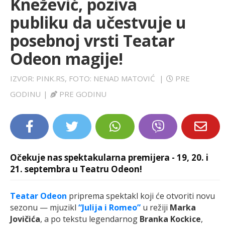
Knežević, poziva
LIFESTYLE
publiku da učestvuje u
posebnoj vrsti Teatar
EXTRA
Odeon magije!
IZVOR: PINK.RS, FOTO: NENAD MATOVIĆ
|
PRE
GODINU
|
PRE GODINU
Očekuje nas spektakularna premijera - 19, 20. i
21. septembra u Teatru Odeon!
Teatar Odeon
priprema spektakl koji će otvoriti novu
sezonu — mjuzikl
“Julija i Romeo”
u režiji
Marka
Jovičića
, a po tekstu legendarnog
Branka Kockice
,