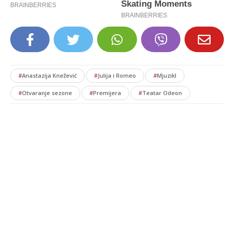
#
Anastazija Knežević
#
Julija i Romeo
#
Mjuzikl
#
Otvaranje sezone
#
Premijera
#
Teatar Odeon