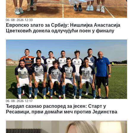
06. 08. 2026 12:33
Европско злато за Србију: Нишлијка Анастасија
Цветковић донела одлучујући поен у финалу
06. 08. 2026 12:17
Ђердап сазнао распоред за јесен: Старт у
Ресавици, први домаћи меч против Јединства