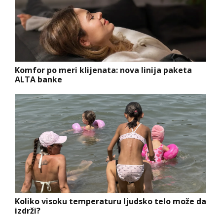
Komfor po meri klijenata: nova linija paketa
ALTA banke
Koliko visoku temperaturu ljudsko telo može da
izdrži?