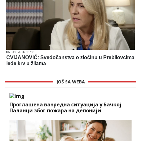
06. 08. 2026 11:33
CVIJANOVIĆ: Svedočanstva o zločinu u Prebilovcima
lede krv u žilama
JOŠ SA WEBA
Проглашена ванредна ситуација у Бачкој
Паланци због пожара на депонији