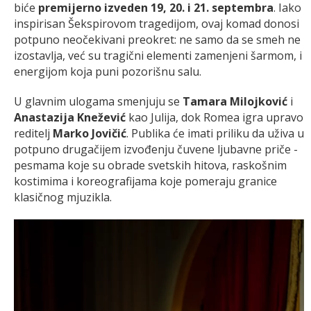
biće
premijerno izveden 19, 20. i 21. septembra
. Iako
inspirisan Šekspirovom tragedijom, ovaj komad donosi
potpuno neočekivani preokret: ne samo da se smeh ne
izostavlja, već su tragični elementi zamenjeni šarmom, i
energijom koja puni pozorišnu salu.
U glavnim ulogama smenjuju se
Tamara Milojković
i
Anastazija Knežević
kao Julija, dok Romea igra upravo
reditelj
Marko Jovičić
. Publika će imati priliku da uživa u
potpuno drugačijem izvođenju čuvene ljubavne priče -
pesmama koje su obrade svetskih hitova, raskošnim
kostimima i koreografijama koje pomeraju granice
klasičnog mjuzikla.