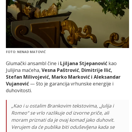
FOTO: NENAD MATOVIĆ
Glumački ansambl čine i
Ljiljana Stjepanović
kao
Julijina maćeha,
Vesna Paštrović
,
Dimitrije Ilić,
Stefan Milivojević, Marko Marković i Aleksandar
Vujanović
— što je garancija vrhunske energije i
duhovitosti.
„Kao i u ostalim Brankovim tekstovima, „Julija i
Romeo“ se vrlo razlikuje od izvorne priče, ali
moram priznati da je ovaj komad jako duhovit.
Verujem da će publika biti oduševljena kada se