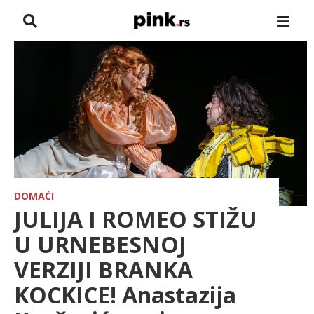
NASLOVNA
VESTI
ZADRUGA
SHOWBIZ
HRONIKA
DOMAĆI
JULIJA I ROMEO STIŽU
PINKOVE ZVEZDE
U URNEBESNOJ
VERZIJI BRANKA
TV
KOCKICE! Anastazija
SPORT