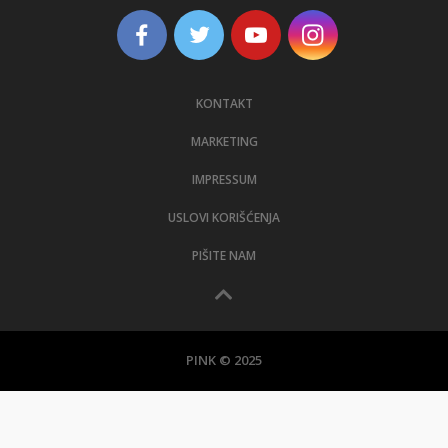
KONTAKT
MARKETING
IMPRESSUM
USLOVI KORIŠĆENJA
PIŠITE NAM
PINK © 2025