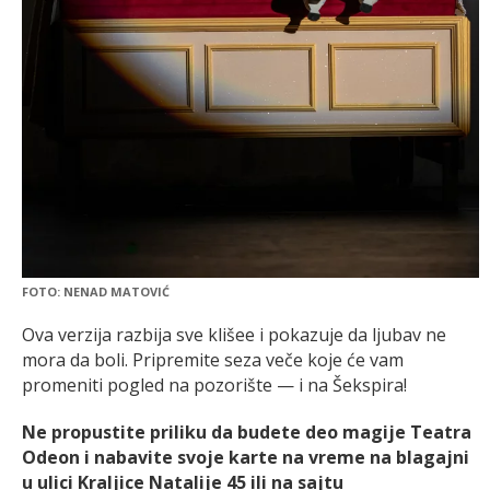
FOTO: NENAD MATOVIĆ
Ova verzija razbija sve klišee i pokazuje da ljubav ne
mora da boli. Pripremite seza veče koje će vam
promeniti pogled na pozorište — i na Šekspira!
Ne propustite priliku da budete deo magije Teatra
Odeon i nabavite svoje karte na vreme na blagajni
u ulici Kraljice Natalije 45 ili na sajtu