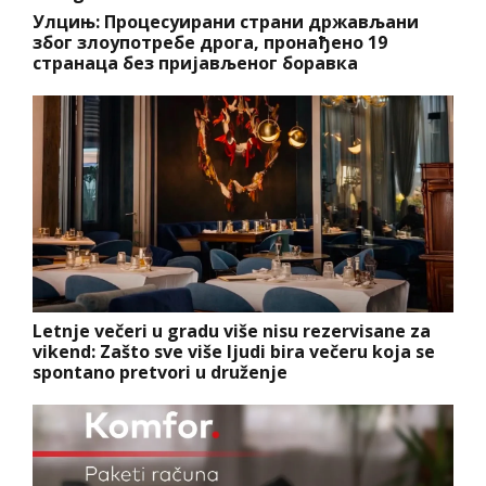
Улцињ: Процесуирани страни држављани
због злоупотребе дрога, пронађено 19
странаца без пријављеног боравка
Letnje večeri u gradu više nisu rezervisane za
vikend: Zašto sve više ljudi bira večeru koja se
spontano pretvori u druženje