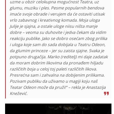
uzme u obzir celokupna mogućnost Teatra, uz
glumu, muziku i ples. Pesme popularnih bendova
imaće svoje obrade i verujem da će ostaviti utisak
vrlo zabavnog i kreativnog komada. Moja uloga
Julije je sjajna, a ostale uloge niisu ništa manje
dobre – veoma su duhovite i jedva čekam da vidim
reakciju publike. Jako se dobro osećam zbog prilika
i uloga koje sam do sada dobijala u Teatru Odeon,
da glumim princeze – jer su zaista sjajne. Svaka je
potpuno drugačija. Marko (reditelj) mi daje zadatak
da moram dobrim likovima da pronađem hiljadu
različitih boja u celoj toj paleti različitih likova.
Presrećna sam i zahvalna na dobijenim prilikama.
Pozivam publiku da uživamo u magiji koju naš
Teatar Odeon može da pruži!“ – rekla je Anastazija
Knežević.