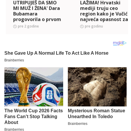
UTRIPUJEŠ DA SMO
LAŽIMA! Hrvatski
MI MUŽ I ŽENA' Dara
mediji truju ceo
Bubamara
region kako je Vučić
progovorila o prvom
najveća opasnost za
braku, a ono što je
mir u regionu
pre 2 godine
pre godinu
rekla mužu nakon
venčanja ju je
SKUPO KOŠTAL