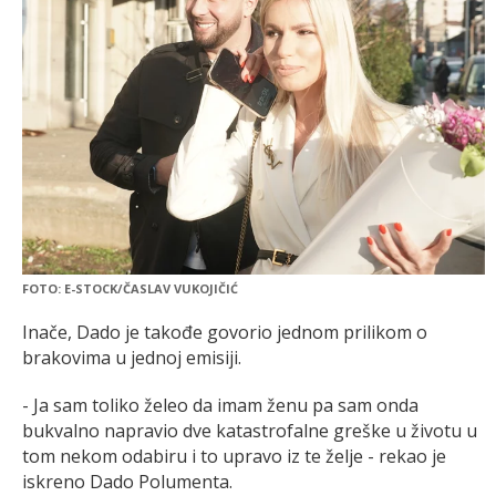
FOTO: E-STOCK/ČASLAV VUKOJIČIĆ
Inače, Dado je takođe govorio jednom prilikom o
brakovima u jednoj emisiji.
- Ja sam toliko želeo da imam ženu pa sam onda
bukvalno napravio dve katastrofalne greške u životu u
tom nekom odabiru i to upravo iz te želje - rekao je
iskreno Dado Polumenta.