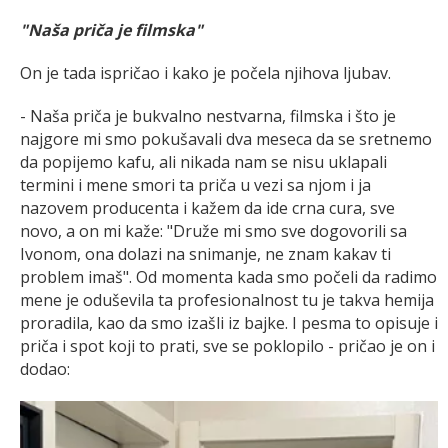
"Naša priča je filmska"
On je tada ispričao i kako je počela njihova ljubav.
- Naša priča je bukvalno nestvarna, filmska i što je
najgore mi smo pokušavali dva meseca da se sretnemo
da popijemo kafu, ali nikada nam se nisu uklapali
termini i mene smori ta priča u vezi sa njom i ja
nazovem producenta i kažem da ide crna cura, sve
novo, a on mi kaže: "Druže mi smo sve dogovorili sa
Ivonom, ona dolazi na snimanje, ne znam kakav ti
problem imaš". Od momenta kada smo počeli da radimo
mene je oduševila ta profesionalnost tu je takva hemija
proradila, kao da smo izašli iz bajke. I pesma to opisuje i
priča i spot koji to prati, sve se poklopilo - pričao je on i
dodao: