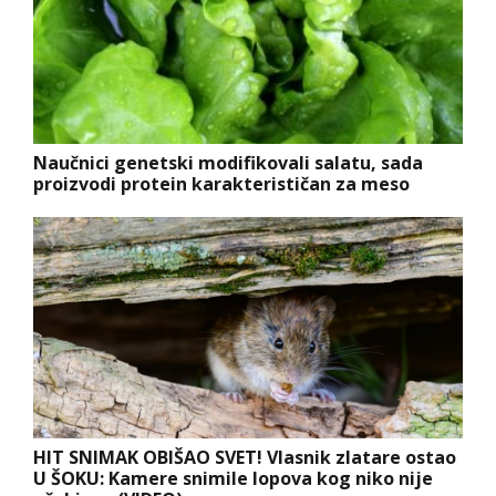
Naučnici genetski modifikovali salatu, sada
proizvodi protein karakterističan za meso
HIT SNIMAK OBIŠAO SVET! Vlasnik zlatare ostao
U ŠOKU: Kamere snimile lopova kog niko nije