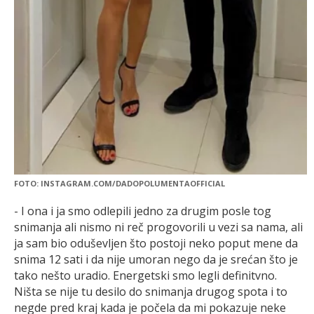
FOTO: INSTAGRAM.COM/DADOPOLUMENTAOFFICIAL
- I ona i ja smo odlepili jedno za drugim posle tog
snimanja ali nismo ni reč progovorili u vezi sa nama, ali
ja sam bio oduševljen što postoji neko poput mene da
snima 12 sati i da nije umoran nego da je srećan što je
tako nešto uradio. Energetski smo legli definitvno.
Ništa se nije tu desilo do snimanja drugog spota i to
negde pred kraj kada je počela da mi pokazuje neke