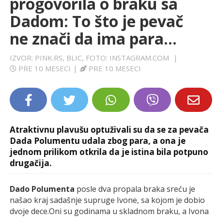
progovorila o braku sa
LIFESTYLE
Dadom: To što je pevač
ne znači da ima para...
EXTRA
IZVOR: PINK.RS, BLIC, FOTO: INSTAGRAM.COM
|
PRE 10 MESECI
|
PRE 10 MESECI
Atraktivnu plavušu optuživali su da se za pevača
Dada Polumentu udala zbog para, a ona je
jednom prilikom otkrila da je istina bila potpuno
drugačija.
Dado Polumenta
posle dva propala braka sreću je
našao kraj sadašnje supruge Ivone, sa kojom je dobio
dvoje dece.Oni su godinama u skladnom braku, a Ivona