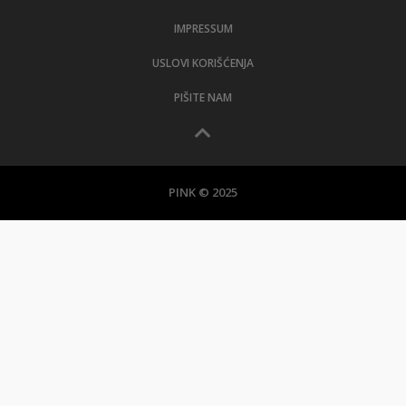
IMPRESSUM
USLOVI KORIŠĆENJA
PIŠITE NAM
PINK © 2025