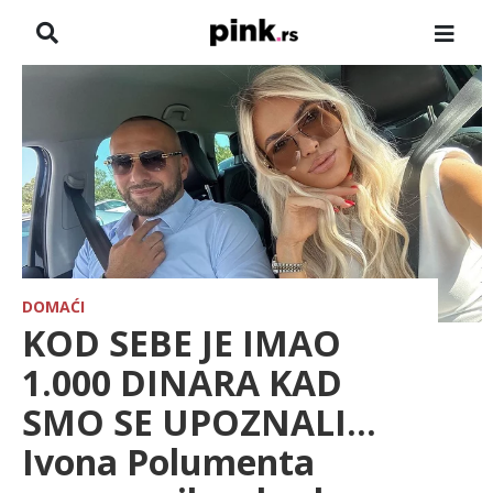
NASLOVNA
VESTI
ZADRUGA
SHOWBIZ
HRONIKA
DOMAĆI
KOD SEBE JE IMAO
PINKOVE ZVEZDE
1.000 DINARA KAD
SMO SE UPOZNALI...
TV
Ivona Polumenta
SPORT