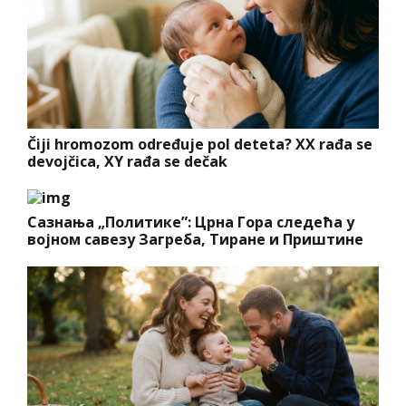
Čiji hromozom određuje pol deteta? XX rađa se
devojčica, XY rađa se dečak
Сазнања „Политике”: Црна Гора следећа у
војном савезу Загреба, Тиране и Приштине