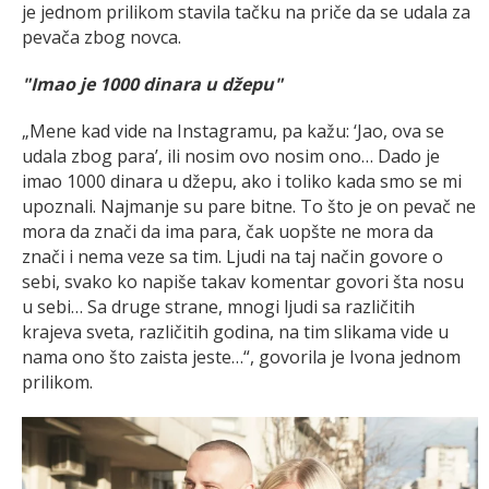
je jednom prilikom stavila tačku na priče da se udala za
pevača zbog novca.
"Imao je 1000 dinara u džepu"
„Mene kad vide na Instagramu, pa kažu: ‘Jao, ova se
udala zbog para’, ili nosim ovo nosim ono… Dado je
imao 1000 dinara u džepu, ako i toliko kada smo se mi
upoznali. Najmanje su pare bitne. To što je on pevač ne
mora da znači da ima para, čak uopšte ne mora da
znači i nema veze sa tim. Ljudi na taj način govore o
sebi, svako ko napiše takav komentar govori šta nosu
u sebi… Sa druge strane, mnogi ljudi sa različitih
krajeva sveta, različitih godina, na tim slikama vide u
nama ono što zaista jeste…“, govorila je Ivona jednom
prilikom.