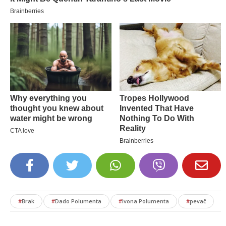
#
Brak
#
Dado Polumenta
#
Ivona Polumenta
#
pevač