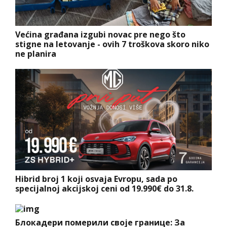
Većina građana izgubi novac pre nego što
stigne na letovanje - ovih 7 troškova skoro niko
ne planira
Hibrid broj 1 koji osvaja Evropu, sada po
specijalnoj akcijskoj ceni od 19.990€ do 31.8.
Блокадери померили своје границе: За