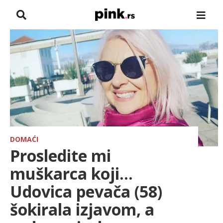
NASLOVNA
VESTI
ZADRUGA
SHOWBIZ
HRONIKA
DOMAĆI
Prosledite mi
PINKOVE ZVEZDE
muškarca koji...
Udovica pevača (58)
TV
šokirala izjavom, a
SPORT