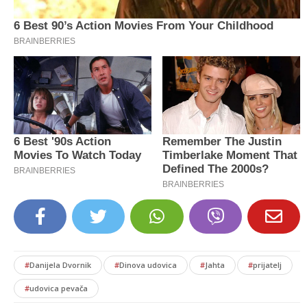
#
Danijela Dvornik
#
Dinova udovica
#
Jahta
#
prijatelj
#
udovica pevača