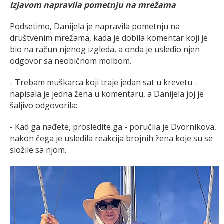
Izjavom napravila pometnju na mrežama
Podsetimo, Danijela je napravila pometnju na
društvenim mrežama, kada je dobila komentar koji je
bio na račun njenog izgleda, a onda je usledio njen
odgovor sa neobičnom molbom.
- Trebam muškarca koji traje jedan sat u krevetu -
napisala je jedna žena u komentaru, a Danijela joj je
šaljivo odgovorila:
- Kad ga nađete, prosledite ga - poručila je Dvornikova,
nakon čega je usledila reakcija brojnih žena koje su se
složile sa njom.