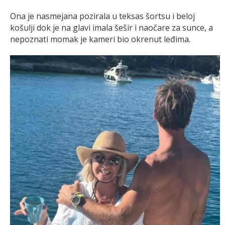
Ona je nasmejana pozirala u teksas šortsu i beloj
košulji dok je na glavi imala šešir i naočare za sunce, a
nepoznati momak je kameri bio okrenut leđima.