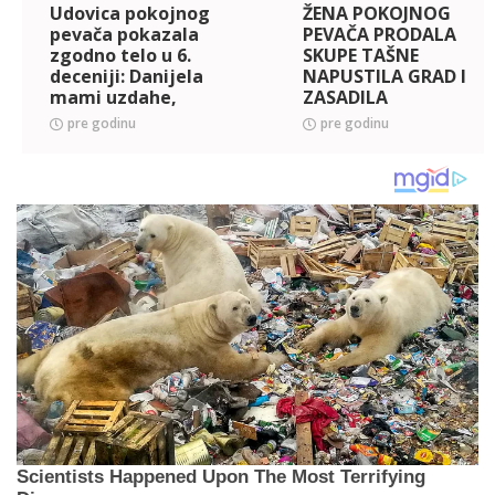
Udovica pokojnog
ŽENA POKOJNOG
pevača pokazala
PEVAČA PRODALA
zgodno telo u 6.
SKUPE TAŠNE
deceniji: Danijela
NAPUSTILA GRAD I
mami uzdahe,
ZASADILA
pogledajte fotku
MASLINJAK! Preko
pre godinu
pre godinu
koju svi
noći prelomila, a
komentarišu
kuća koju je kupila
(FOTO)
je IZNENAĐENJE: Svi
su mi go