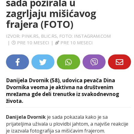
sada pozirala u
LIFESTYLE
zagrljaju mišićavog
frajera (FOTO)
EXTRA
IZVOR: PINK.RS, BLIC.RS, FOTO: INSTAGRAM.COM
|
PRE 10 MESECI
|
PRE 10 MESECI
Danijela Dvornik (58), udovica pevača Dina
Dvornika veoma je aktivna na društvenim
mrežama gde deli trenutke iz svakodnevnog
života.
Danijela Dvornik
je sada pokazala kako je sa
prijateljima uživala u plovidbi jahtom, a najviše reakcije
je izazvala fotografija sa mišićavim frajerom.