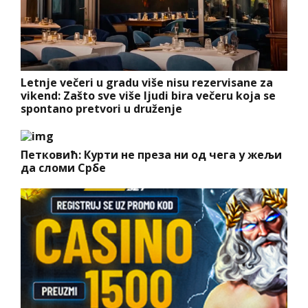
Letnje večeri u gradu više nisu rezervisane za
vikend: Zašto sve više ljudi bira večeru koja se
spontano pretvori u druženje
Петковић: Курти не преза ни од чега у жељи
да сломи Србе