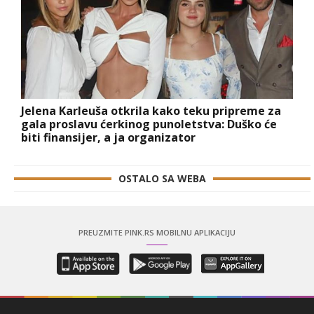
Jelena Karleuša otkrila kako teku pripreme za
gala proslavu ćerkinog punoletstva: Duško će
biti finansijer, a ja organizator
OSTALO SA WEBA
PREUZMITE PINK.RS MOBILNU APLIKACIJU