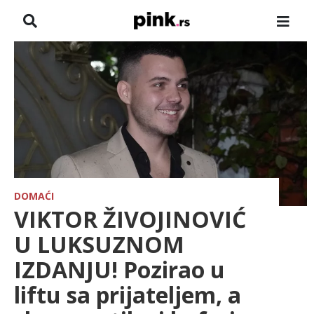
NASLOVNA
VESTI
ZADRUGA
SHOWBIZ
HRONIKA
DOMAĆI
VIKTOR ŽIVOJINOVIĆ
PINKOVE ZVEZDE
U LUKSUZNOM
IZDANJU! Pozirao u
ODEON
liftu sa prijateljem, a
SPORT