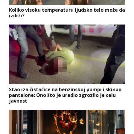
Koliko visoku temperaturu ljudsko telo može da
izdrži?
Stao iza čistačice na benzinskoj pumpi i skinuo
pantalone: Ono što je uradio zgrozilo je celu
javnost