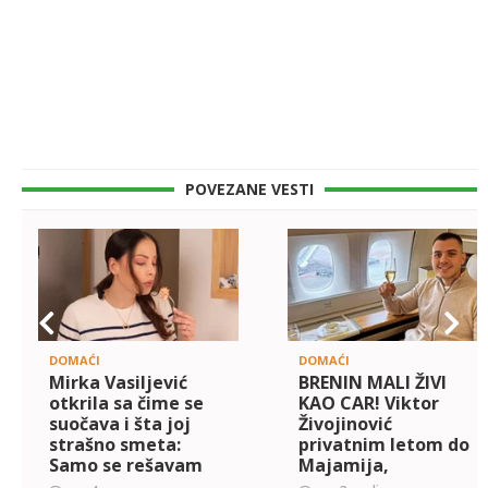
POVEZANE VESTI
DOMAĆI
DOMAĆI
Mirka Vasiljević
BRENIN MALI ŽIVI
otkrila sa čime se
KAO CAR! Viktor
suočava i šta joj
Živojinović
strašno smeta:
privatnim letom do
Samo se rešavam
Majamija,
nervoze...
šampanjac ne