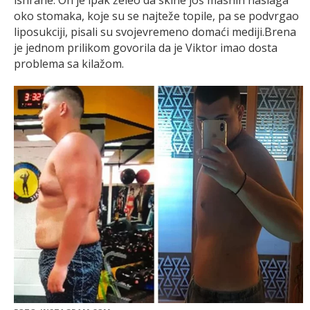
ishrane. On je ipak želeo da skine još masnih naslaga
oko stomaka, koje su se najteže topile, pa se podvrgao
liposukciji, pisali su svojevremeno domaći mediji.Brena
je jednom prilikom govorila da je Viktor imao dosta
problema sa kilažom.