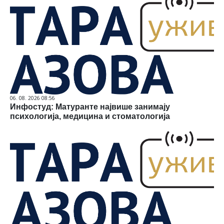
06. 08. 2026 08:56
Инфостуд: Матуранте највише занимају
психологија, медицина и стоматологија