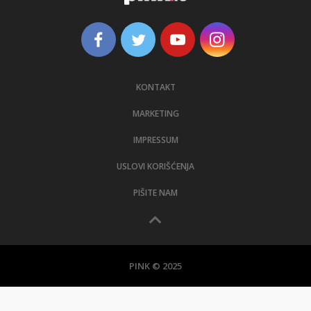
KONTAKT
MARKETING
IMPRESSUM
USLOVI KORIŠĆENJA
PIŠITE NAM
PINK © 2025