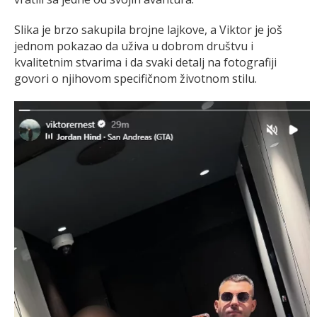
Slika je brzo sakupila brojne lajkove, a Viktor je još
jednom pokazao da uživa u dobrom društvu i
kvalitetnim stvarima i da svaki detalj na fotografiji
govori o njihovom specifičnom životnom stilu.