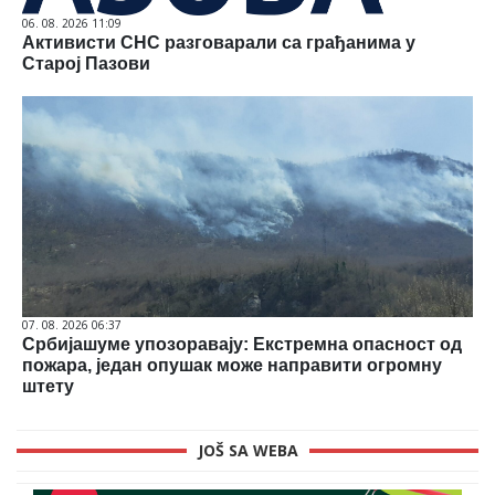
06. 08. 2026 11:09
Активисти СНС разговарали са грађанима у
Старој Пазови
07. 08. 2026 06:37
Србијашуме упозоравају: Екстремна опасност од
пожара, један опушак може направити огромну
штету
JOŠ SA WEBA