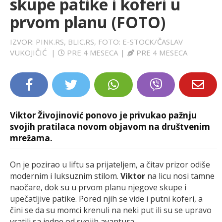
skupe patike i koferi u
LIFESTYLE
prvom planu (FOTO)
EXTRA
IZVOR: PINK.RS, BLIC.RS, FOTO: E-STOCK/ČASLAV
VUKOJIČIĆ
|
PRE 4 MESECA
|
PRE 4 MESECA
Viktor Živojinović ponovo je privukao pažnju
svojih pratilaca novom objavom na društvenim
mrežama.
On je pozirao u liftu sa prijateljem, a čitav prizor odiše
modernim i luksuznim stilom.
Viktor
na licu nosi tamne
naočare, dok su u prvom planu njegove skupe i
upečatljive patike. Pored njih se vide i putni koferi, a
čini se da su momci krenuli na neki put ili su se upravo
vratili sa jedne od svojih avantura.