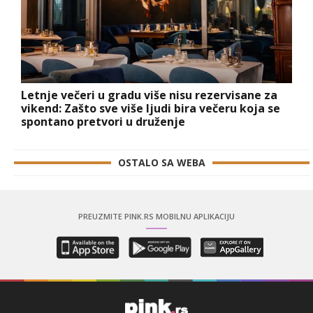
Letnje večeri u gradu više nisu rezervisane za
vikend: Zašto sve više ljudi bira večeru koja se
spontano pretvori u druženje
OSTALO SA WEBA
PREUZMITE PINK.RS MOBILNU APLIKACIJU