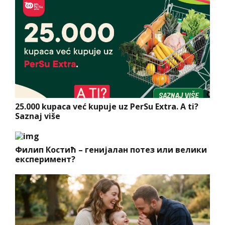
25.000 kupaca već kupuje uz PerSu Extra. A ti?
Saznaj više
Филип Костић – генијалан потез или велики
експеримент?