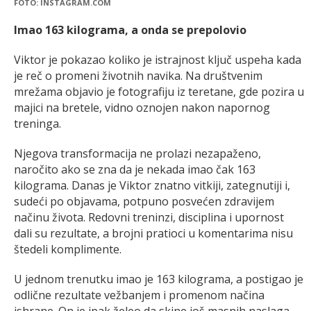
FOTO: INSTAGRAM.COM
Imao 163 kilograma, a onda se prepolovio
Viktor je pokazao koliko je istrajnost ključ uspeha kada
je reč o promeni životnih navika. Na društvenim
mrežama objavio je fotografiju iz teretane, gde pozira u
majici na bretele, vidno oznojen nakon napornog
treninga.
Njegova transformacija ne prolazi nezapaženo,
naročito ako se zna da je nekada imao čak 163
kilograma. Danas je Viktor znatno vitkiji, zategnutiji i,
sudeći po objavama, potpuno posvećen zdravijem
načinu života. Redovni treninzi, disciplina i upornost
dali su rezultate, a brojni pratioci u komentarima nisu
štedeli komplimente.
U jednom trenutku imao je 163 kilograma, a postigao je
odlične rezultate vežbanjem i promenom načina