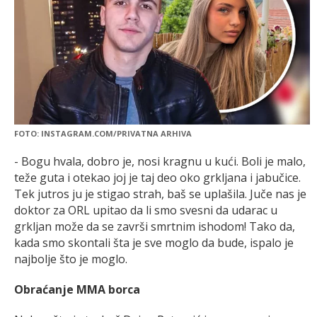
FOTO: INSTAGRAM.COM/PRIVATNA ARHIVA
- Bogu hvala, dobro je, nosi kragnu u kući. Boli je malo,
teže guta i otekao joj je taj deo oko grkljana i jabučice.
Tek jutros ju je stigao strah, baš se uplašila. Juče nas je
doktor za ORL upitao da li smo svesni da udarac u
grkljan može da se završi smrtnim ishodom! Tako da,
kada smo skontali šta je sve moglo da bude, ispalo je
najbolje što je moglo.
Obraćanje MMA borca