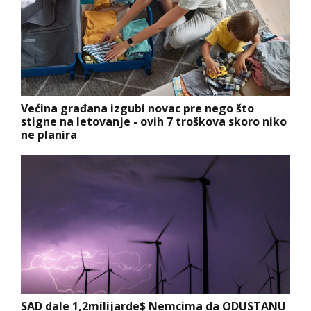
Većina građana izgubi novac pre nego što
stigne na letovanje - ovih 7 troškova skoro niko
ne planira
SAD dale 1,2milijarde$ Nemcima da ODUSTANU