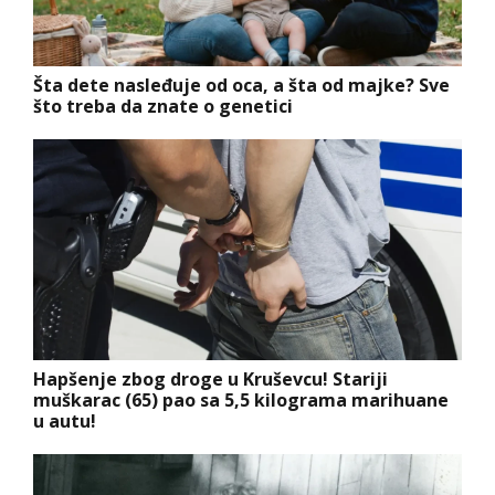
Šta dete nasleđuje od oca, a šta od majke? Sve
što treba da znate o genetici
Hapšenje zbog droge u Kruševcu! Stariji
muškarac (65) pao sa 5,5 kilograma marihuane
u autu!