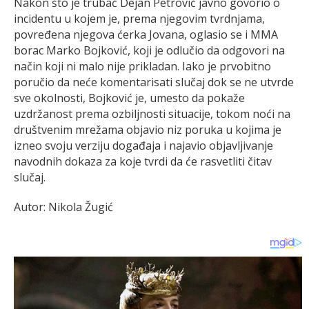
Nakon što je trubač Dejan Petrović javno govorio o
incidentu u kojem je, prema njegovim tvrdnjama,
povređena njegova ćerka Jovana, oglasio se i MMA
borac Marko Bojković, koji je odlučio da odgovori na
način koji ni malo nije prikladan. Iako je prvobitno
poručio da neće komentarisati slučaj dok se ne utvrde
sve okolnosti, Bojković je, umesto da pokaže
uzdržanost prema ozbiljnosti situacije, tokom noći na
društvenim mrežama objavio niz poruka u kojima je
izneo svoju verziju događaja i najavio objavljivanje
navodnih dokaza za koje tvrdi da će rasvetliti čitav
slučaj.
Autor: Nikola Žugić