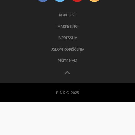
KONTAKT
MARKETING
IMPRESSUM
USLOVI KORIŠĆENJA
PIŠITE NAM
PINK © 2025