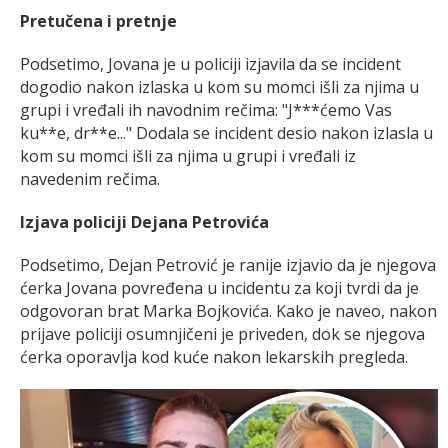
Pretučena i pretnje
Podsetimo, Jovana je u policiji izjavila da se incident
dogodio nakon izlaska u kom su momci išli za njima u
grupi i vređali ih navodnim rečima: "J***ćemo Vas
ku**e, dr**e..." Dodala se incident desio nakon izlasla u
kom su momci išli za njima u grupi i vređali iz
navedenim rečima.
Izjava policiji Dejana Petrovića
Podsetimo, Dejan Petrović je ranije izjavio da je njegova
ćerka Jovana povređena u incidentu za koji tvrdi da je
odgovoran brat Marka Bojkovića. Kako je naveo, nakon
prijave policiji osumnjičeni je priveden, dok se njegova
ćerka oporavlja kod kuće nakon lekarskih pregleda.