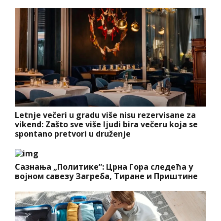
Letnje večeri u gradu više nisu rezervisane za
vikend: Zašto sve više ljudi bira večeru koja se
spontano pretvori u druženje
Сазнања „Политике”: Црна Гора следећа у
војном савезу Загреба, Тиране и Приштине