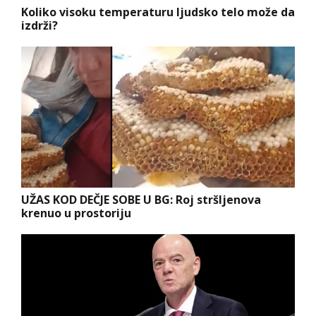
Koliko visoku temperaturu ljudsko telo može da
izdrži?
UŽAS KOD DEČJE SOBE U BG: Roj stršljenova
krenuo u prostoriju