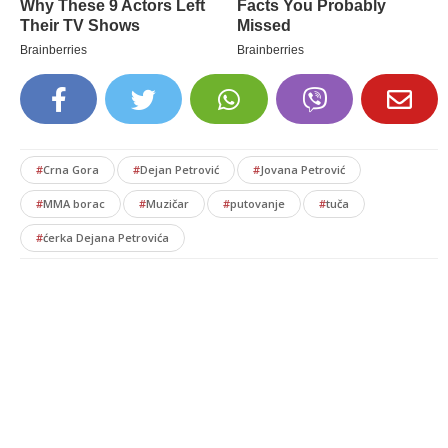
#
Crna Gora
#
Dejan Petrović
#
Jovana Petrović
#
MMA borac
#
Muzičar
#
putovanje
#
tuča
#
ćerka Dejana Petrovića