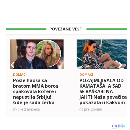
POVEZANE VESTI
DOMAĆI
DOMAĆI
Posle haosa sa
POZAJMLJIVALA OD
bratom MMA borca
KAMATAŠA, A SAD
spakovala kofere i
SE BAŠKARI NA
napustila Srbiju!
JAHTI:Naša pevačica
Gde je sada ćerka
pokazala u kakvom
Dejana Petrovića?!
luksuzu uživa
pre 2 meseca
pre godinu
(FOTO)