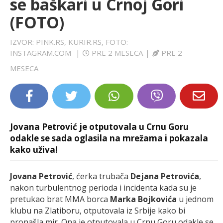
se baškari u Crnoj Gori
LIFESTYLE
(FOTO)
EXTRA
IZVOR: PINK.RS, KURIR.RS, FOTO:
INSTAGRAM.COM
|
PRE 2 MESECA
|
PRE 2
MESECA
Jovana Petrović je otputovala u Crnu Goru
odakle se sada oglasila na mrežama i pokazala
kako uživa!
Jovana Petrović
, ćerka trubača
Dejana Petrovića
,
nakon turbulentnog perioda i incidenta kada su je
pretukao brat MMA borca
Marka Bojkovića
u jednom
klubu na Zlatiboru, otputovala iz Srbije kako bi
pronašla mir. Ona je otputovala u Crnu Goru odakle se