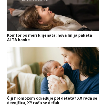
Komfor po meri klijenata: nova linija paketa
ALTA banke
Čiji hromozom određuje pol deteta? XX rađa se
devojčica, XY rađa se dečak