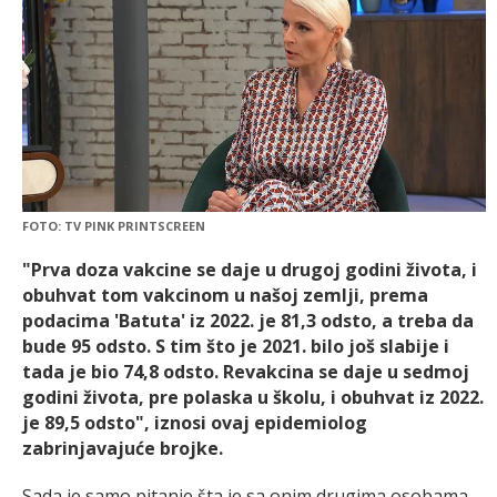
FOTO: TV PINK PRINTSCREEN
"Prva doza vakcine se daje u drugoj godini života, i
obuhvat tom vakcinom u našoj zemlji, prema
podacima 'Batuta' iz 2022. je 81,3 odsto, a treba da
bude 95 odsto. S tim što je 2021. bilo još slabije i
tada je bio 74,8 odsto. Revakcina se daje u sedmoj
godini života, pre polaska u školu, i obuhvat iz 2022.
je 89,5 odsto", iznosi ovaj epidemiolog
zabrinjavajuće brojke.
Sada je samo pitanje šta je sa onim drugima osobama