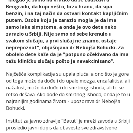
Beogradu, da kupi nešto, brzu hranu, da sipa
benzin, i na taj način da ostvari kontakt kapljičnim
putem. Osoba koju je zarazio mogla je da ima
samo lake simptome, a onda je ovo dete neko
zarazio u Srbiji. Nije samo od sebe krenulo u
svakom slučaju, a prvi slučaj ne znamo, ostaje
neprepoznat", objašnjava dr Nebojša Bohucki. Za
obolelo dete kaže da je "potpuno očekivano da ima
težu kliničku slučaju pošto je nevakcinisano".
Najčešće komplikacije su upala pluća, a ono što je gore
od toga može da dođe i do upale mozga, encafalitisa, ali
nažalost, može da dođe i do smrtnog ishoda, ali to se
retko dešava. Ako dođe do smrtnog ishoda, onda je to u
najranijim godinama života - upozorava dr Nebojša
Bohucki.
Institut za javno zdravlje "Batut" je mreži zavoda u Srbiji
prosledio javni dopis da obaveste sve zdravstvene