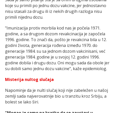
koje su primili po jednu dozu vakcine, jer jednostavno
nisu stasali za drugu ili iz nekih drugih razloga nisu
primili nijednu dozu.
"Imunizacija protiv morbila kod nas je počela 1971.
godine, a sa drugom dozom revakcinacija je započela
1996. godine. To znači da, pošto je revakcina bila u 12.
godini života, generacija rođena između 1970. do
generacije 1984. su sa jednom dozom vakcinisani, već
generacija 1984. godine je u svojoj 12. godini 1996.
godine dobila i drugu dozu. Oni mogu sada da obole jer
su dobili samo jednu dozu vakcine", kaže epidemiolog.
Misterija nultog slučaja
Napominje da je nulti slučaj koji nije zabeležen u našoj
zemlji sada najverovatnije bio u tranzitu kroz Srbiju, a
bolest se lako širi.
"Mogao je samo na kratko da se zaustavi u