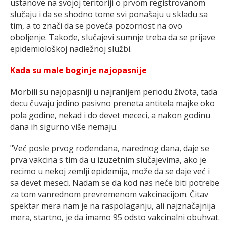
ustanove na svojoj teritoriji o prvom registrovanom
slučaju i da se shodno tome svi ponašaju u skladu sa
tim, a to znači da se poveća pozornost na ovo
oboljenje. Takođe, slučajevi sumnje treba da se prijave
epidemiološkoj nadležnoj službi.
Kada su male boginje najopasnije
Morbili su najopasniji u najranijem periodu života, tada
decu čuvaju jedino pasivno preneta antitela majke oko
pola godine, nekad i do devet mececi, a nakon godinu
dana ih sigurno više nemaju.
"Već posle prvog rođendana, narednog dana, daje se
prva vakcina s tim da u izuzetnim slučajevima, ako je
recimo u nekoj zemlji epidemija, može da se daje već i
sa devet meseci. Nadam se da kod nas neće biti potrebe
za tom vanrednom prevremenom vakcinacijom. Čitav
spektar mera nam je na raspolaganju, ali najznačajnija
mera, startno, je da imamo 95 odsto vakcinalni obuhvat.