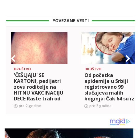
POVEZANE VESTI
DRUŠTVO
DRUŠTVO
'ČEŠLJAJU' SE
Od početka
KARTONI, pedijatri
epidemije u Srbiji
zovu roditelje na
registrovano 99
HITNU VAKCINACIJU
slučajeva malih
DECE Raste trah od
boginja: Čak 64 su iz
EPIDEMIJE MALIM
Beograda
pre 2 godine
pre 2 godine
BOGINJAMA