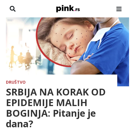
NASLOVNA
VESTI
ZADRUGA
SHOWBIZ
HRONIKA
DRUŠTVO
SRBIJA NA KORAK OD
FARMERI
EPIDEMIJE MALIH
BOGINJA: Pitanje je
TV
dana?
SPORT