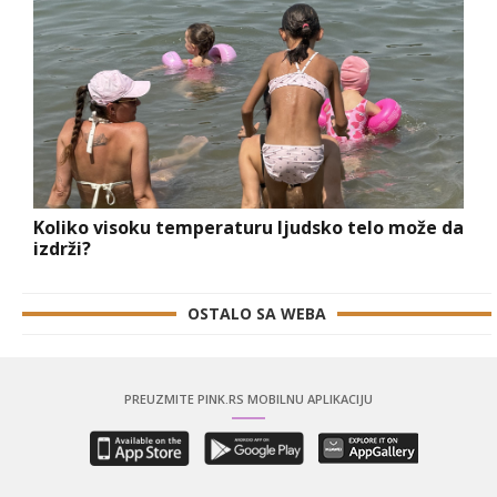
Koliko visoku temperaturu ljudsko telo može da
izdrži?
OSTALO SA WEBA
PREUZMITE PINK.RS MOBILNU APLIKACIJU