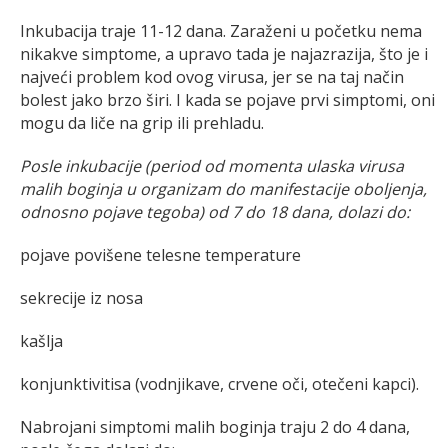
Inkubacija traje 11-12 dana. Zaraženi u početku nema
nikakve simptome, a upravo tada je najazrazija, što je i
najveći problem kod ovog virusa, jer se na taj način
bolest jako brzo širi. I kada se pojave prvi simptomi, oni
mogu da liče na grip ili prehladu.
Posle inkubacije (period od momenta ulaska virusa
malih boginja u organizam do manifestacije oboljenja,
odnosno pojave tegoba) od 7 do 18 dana, dolazi do:
pojave povišene telesne temperature
sekrecije iz nosa
kašlja
konjunktivitisa (vodnjikave, crvene oči, otečeni kapci).
Nabrojani simptomi malih boginja traju 2 do 4 dana,