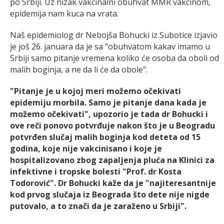
po Srbiji. Uz nizak vakcinalni obuhvat MMR vakcinom,
epidemija nam kuca na vrata.
Naš epidemiolog dr Nebojša Bohucki iz Subotice izjavio
je još 26. januara da je sa "obuhvatom kakav imamo u
Srbiji samo pitanje vremena koliko će osoba da oboli od
malih boginja, a ne da li će da obole".
"Pitanje je u kojoj meri možemo očekivati
epidemiju morbila. Samo je pitanje dana kada je
možemo očekivati", upozorio je tada dr Bohucki i
ove reči ponovo potvrđuje nakon što je u Beogradu
potvrđen slučaj malih boginja kod deteta od 15
godina, koje nije vakcinisano i koje je
hospitalizovano zbog zapaljenja pluća na Klinici za
infektivne i tropske bolesti "Prof. dr Kosta
Todorović". Dr Bohucki kaže da je "najiteresantnije
kod prvog slučaja iz Beograda što dete nije nigde
putovalo, a to znači da je zaraženo u Srbiji".