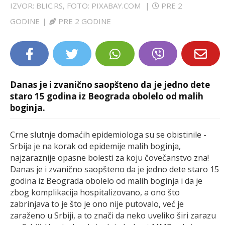
IZVOR: BLIC.RS, FOTO: PIXABAY.COM
|
PRE 2
LIFESTYLE
GODINE
|
PRE 2 GODINE
EXTRA
Danas je i zvanično saopšteno da je jedno dete
staro 15 godina iz Beograda obolelo od malih
boginja.
Crne slutnje domaćih epidemiologa su se obistinile -
Srbija je na korak od epidemije malih boginja,
najzaraznije opasne bolesti za koju čovečanstvo zna!
Danas je i zvanično saopšteno da je jedno dete staro 15
godina iz Beograda obolelo od malih boginja i da je
zbog komplikacija hospitalizovano, a ono što
zabrinjava to je što je ono nije putovalo, već je
zaraženo u Srbiji, a to znači da neko uveliko širi zarazu