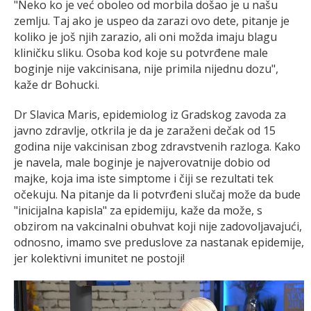
"Neko ko je već oboleo od morbila došao je u našu
zemlju. Taj ako je uspeo da zarazi ovo dete, pitanje je
koliko je još njih zarazio, ali oni možda imaju blagu
kliničku sliku. Osoba kod koje su potvrđene male
boginje nije vakcinisana, nije primila nijednu dozu",
kaže dr Bohucki.
Dr Slavica Maris, epidemiolog iz Gradskog zavoda za
javno zdravlje, otkrila je da je zaraženi dečak od 15
godina nije vakcinisan zbog zdravstvenih razloga. Kako
je navela, male boginje je najverovatnije dobio od
majke, koja ima iste simptome i čiji se rezultati tek
očekuju. Na pitanje da li potvrđeni slučaj može da bude
"inicijalna kapisla" za epidemiju, kaže da može, s
obzirom na vakcinalni obuhvat koji nije zadovoljavajući,
odnosno, imamo sve preduslove za nastanak epidemije,
jer kolektivni imunitet ne postoji!