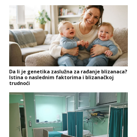
Da li je genetika zaslužna za rađanje blizanaca?
Istina o naslednim faktorima i blizanačkoj
trudnoći