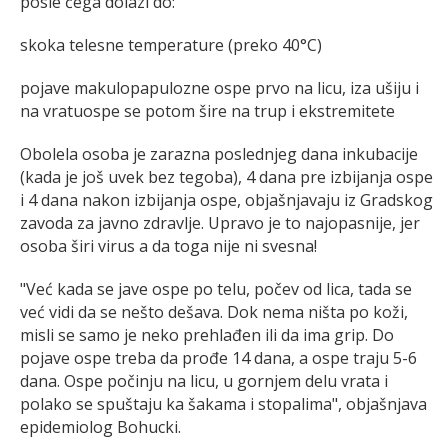
posle čega dolazi do:
skoka telesne temperature (preko 40°C)
pojave makulopapulozne ospe prvo na licu, iza ušiju i
na vratuospe se potom šire na trup i ekstremitete
Obolela osoba je zarazna poslednjeg dana inkubacije
(kada je još uvek bez tegoba), 4 dana pre izbijanja ospe
i 4 dana nakon izbijanja ospe, objašnjavaju iz Gradskog
zavoda za javno zdravlje. Upravo je to najopasnije, jer
osoba širi virus a da toga nije ni svesna!
"Već kada se jave ospe po telu, počev od lica, tada se
već vidi da se nešto dešava. Dok nema ništa po koži,
misli se samo je neko prehlađen ili da ima grip. Do
pojave ospe treba da prođe 14 dana, a ospe traju 5-6
dana. Ospe počinju na licu, u gornjem delu vrata i
polako se spuštaju ka šakama i stopalima", objašnjava
epidemiolog Bohucki.