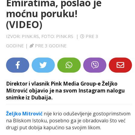
Emiratima, poslao je
LIFESTYLE
moćnu poruku!
(VIDEO)
EXTRA
IZVOR: PINK.RS, FOTO: PINK.RS
|
PRE 3
GODINE
|
PRE 3 GODINE
Direktor i vlasnik Pink Media Group-e Željko
Mitrović objavio je na svom Instagram nalogu
snimke iz Dubaija.
Željko Mitrović
nije krio oduševljenje gostoprimstvom
na Bliskom Istoku, posebno ga je obradovalo što već
drugi put dobija kapućino sa svojim likom.