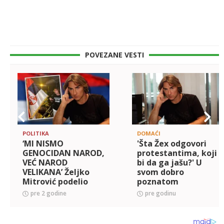
POVEZANE VESTI
POLITIKA
DOMAĆI
‘MI NISMO
'Šta Žex odgovori
GENOCIDAN NAROD,
protestantima, koji
VEĆ NAROD
bi da ga jašu?' U
VELIKANA’ Željko
svom dobro
Mitrović podelio
poznatom
OVU fotografiju,
duhovitom maniru:
pre 2 godine
pre godinu
poslao MOĆNU
Pogledajte novi
PORUKU i pokazao
urnebesan snimak
koliko je PONOSAN
Željka Mitrovića!