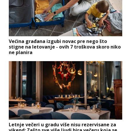
Većina građana izgubi novac pre nego što
stigne na letovanje - ovih 7 troškova skoro niko
ne planira
Letnje večeri u gradu više nisu rezervisane za
vikend: Zašto sve više ljudi bira večeru koja se