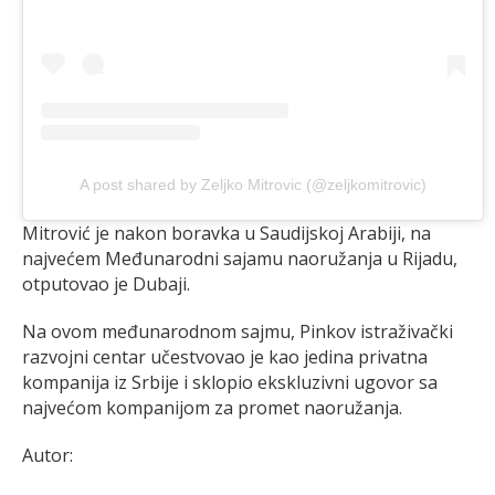
A post shared by Zeljko Mitrovic (@zeljkomitrovic)
Mitrović je nakon boravka u Saudijskoj Arabiji, na
najvećem Međunarodni sajamu naoružanja u Rijadu,
otputovao je Dubaji.
Na ovom međunarodnom sajmu, Pinkov istraživački
razvojni centar učestvovao je kao jedina privatna
kompanija iz Srbije i sklopio ekskluzivni ugovor sa
najvećom kompanijom za promet naoružanja.
Autor: