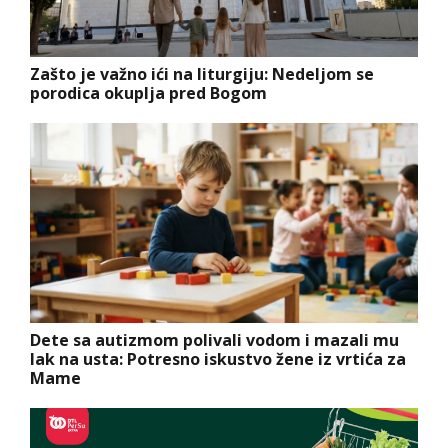
Zašto je važno ići na liturgiju: Nedeljom se
porodica okuplja pred Bogom
Dete sa autizmom polivali vodom i mazali mu
lak na usta: Potresno iskustvo žene iz vrtića za
Mame