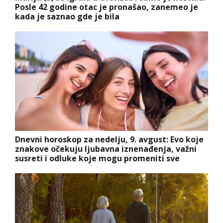
Posle 42 godine otac je pronašao, zanemeo je
kada je saznao gde je bila
Dnevni horoskop za nedelju, 9. avgust: Evo koje
znakove očekuju ljubavna iznenađenja, važni
susreti i odluke koje mogu promeniti sve