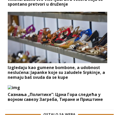
spontano pretvori u druženje
Izgledaju kao gumene bombone, a udobnost
neslućena: Japanke koje su zaludele Srpkinje, a
nemaju baš svuda da se kupe
Сазнања „Политике”: Црна Гора следећа у
војном савезу Загреба, Тиране и Приштине
OSTALO SA WEBA