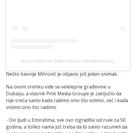
A post shared by Zeljko Mitrovic (@zeljkomitrovic)
Nešto kasnije Mitrović je objavio još jedan snimak.
Na ovom snimku vide se velelepne građevine u
Dubaiju, a vlasnik Pink Media Groupe je zaključio da
nije sreća samo kada radimo ono što volimo, već i kada
volimo ono što radimo.
- Ovi ljudi u Emiratima, sve ovo izgradiše od nule za 50
godina, a toliko nama još treba da bi samo razumeli da