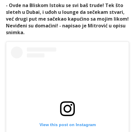
- Ovde na Bliskom Istoku se svi baš trude! Tek što
sleteh u Dubai, i uđoh u lounge da sečekam stvari,
već drugi put me sačekao kapućino sa mojim likom!
Neviđeni su domaćini! - napisao je Mitrović u opisu
snimka.
View this post on Instagram