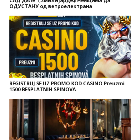
САД дале 1,2милијарде$ Немцима да
ОДУСТАНУ од ветроелектрана
REGISTRUJ SE UZ PROMO KOD CASINO Preuzmi
1500 BESPLATNIH SPINOVA