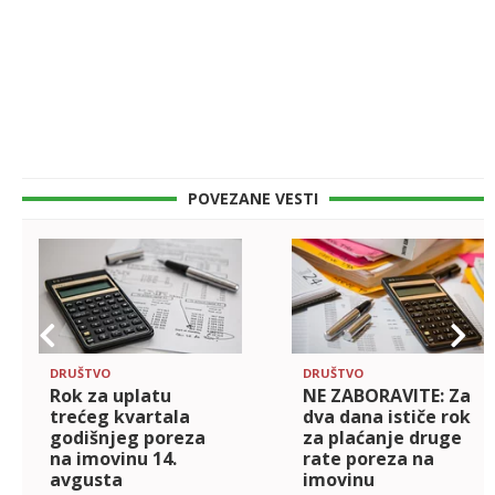
POVEZANE VESTI
DRUŠTVO
DRUŠTVO
Rok za uplatu
NE ZABORAVITE: Za
trećeg kvartala
dva dana ističe rok
godišnjeg poreza
za plaćanje druge
na imovinu 14.
rate poreza na
avgusta
imovinu