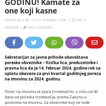
GODINU! Kamate za
LIFESTYLE
one koji kasne
EXTRA
IZVOR: BLIC.RS, FOTO: PIXABAY.COM
|
PRE 2
GODINE
|
PRE 2 GODINE
Sekretarijat za javne prihode obaveštava
poreske obveznike – fizička lica, preduzetnike i
pravna lica da je 14. februar 2024. godine rok za
uplatu obaveze za prvi kvartal godišnjeg poreza
na imovinu za 2024. godinu.
Porez na imovinu se plaća tromesečno, u roku od 45
dana od početka tromesečja, prema Zakonu o
porezima na imovinu. Za obveznike koji ne vode