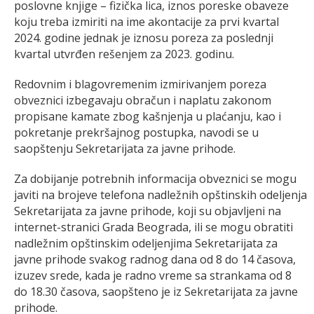
poslovne knjige – fizička lica, iznos poreske obaveze
koju treba izmiriti na ime akontacije za prvi kvartal
2024. godine jednak je iznosu poreza za poslednji
kvartal utvrđen rešenjem za 2023. godinu.
Redovnim i blagovremenim izmirivanjem poreza
obveznici izbegavaju obračun i naplatu zakonom
propisane kamate zbog kašnjenja u plaćanju, kao i
pokretanje prekršajnog postupka, navodi se u
saopštenju Sekretarijata za javne prihode.
Za dobijanje potrebnih informacija obveznici se mogu
javiti na brojeve telefona nadležnih opštinskih odeljenja
Sekretarijata za javne prihode, koji su objavljeni na
internet-stranici Grada Beograda, ili se mogu obratiti
nadležnim opštinskim odeljenjima Sekretarijata za
javne prihode svakog radnog dana od 8 do 14 časova,
izuzev srede, kada je radno vreme sa strankama od 8
do 18.30 časova, saopšteno je iz Sekretarijata za javne
prihode.