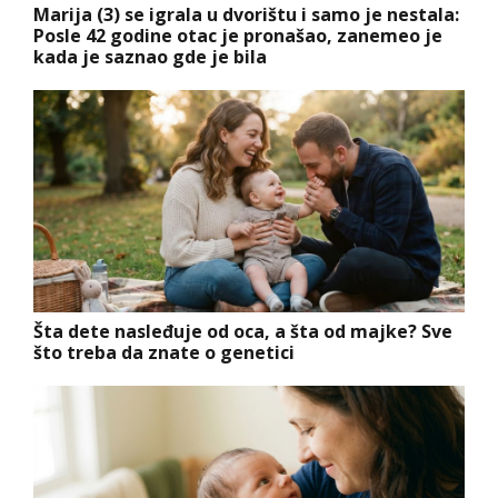
Marija (3) se igrala u dvorištu i samo je nestala:
Posle 42 godine otac je pronašao, zanemeo je
kada je saznao gde je bila
Šta dete nasleđuje od oca, a šta od majke? Sve
što treba da znate o genetici