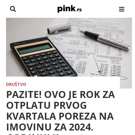
NASLOVNA
VESTI
ZADRUGA
SHOWBIZ
HRONIKA
DRUŠTVO
PAZITE! OVO JE ROK ZA
FARMERI
OTPLATU PRVOG
KVARTALA POREZA NA
TV
IMOVINU ZA 2024.
SPORT