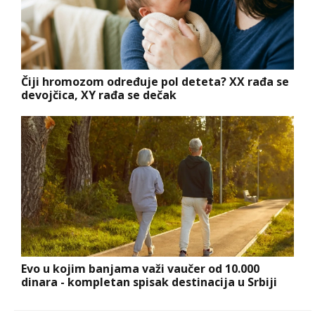
Čiji hromozom određuje pol deteta? XX rađa se
devojčica, XY rađa se dečak
Evo u kojim banjama važi vaučer od 10.000
dinara - kompletan spisak destinacija u Srbiji