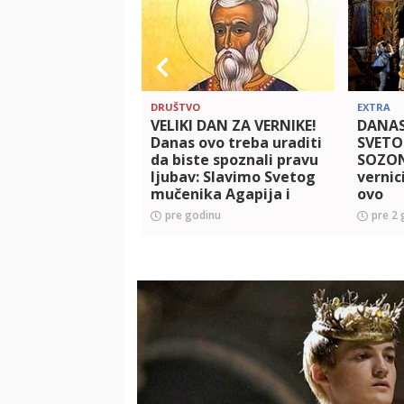
DRUŠTVO
EXTRA
VELIKI DAN ZA VERNIKE!
DANAS
Danas ovo treba uraditi
SVETO
da biste spoznali pravu
SOZON
ljubav: Slavimo Svetog
vernic
mučenika Agapija i
ovo
sedmoricu svetitelja
pre godinu
pre 2 