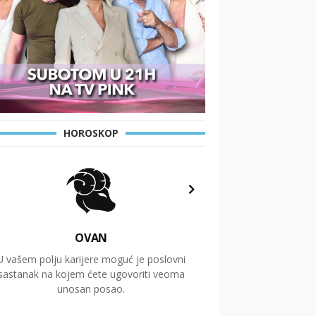
HOROSKOP
OVAN
U vašem polju karijere moguć je poslovni
Putovanja i čitav niz
sastanak na kojem ćete ugovoriti veoma
glavnu temu ovog 
unosan posao.
temelje dugoro