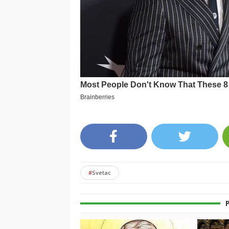
#
Svetac