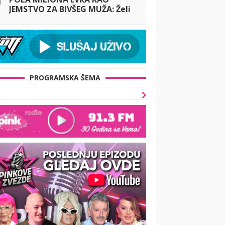
t
JEMSTVO ZA BIVŠEG MUŽA: Želi
da se brani sa slobode, a ovo su
svi detalji!
PROGRAMSKA ŠEMA