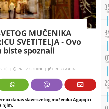
3
mi
SVETOG MUČENIKA
3
mi
ICU SVETITELJA - Ovo
 biste spoznali
0
sa
ESTIĆ
|
PRE 2 GODINE
|
PRE 2 GODINE
2
mi
ernici danas slave svetog mučenika Agapija i
a njim.
0