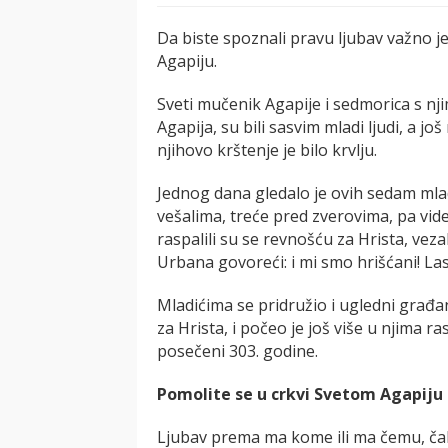
Da biste spoznali pravu ljubav važno j
Agapiju.
Sveti mučenik Agapije i sedmorica s nji
Agapija, su bili sasvim mladi ljudi, a još 
njihovo krštenje je bilo krvlju.
Jednog dana gledalo je ovih sedam mla
vešalima, treće pred zverovima, pa vid
raspalili su se revnošću za Hrista, vez
Urbana govoreći: i mi smo hrišćani! La
Mladićima se pridružio i ugledni građan
za Hrista, i počeo je još više u njima r
posečeni 303. godine.
Pomolite se u crkvi Svetom Agapiju 
Ljubav prema ma kome ili ma čemu, č