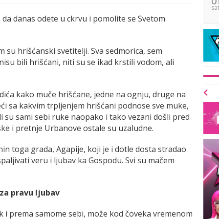
sa
e da danas odete u ckrvu i pomolite se Svetom
m su hrišćanski svetitelji. Sva sedmorica, sem
nisu bili hrišćani, niti su se ikad krstili vodom, ali
dića kako muče hrišćane, jedne na ognju, druge na
eći sa kakvim trpljenjem hrišćani podnose sve muke,
ali su sami sebi ruke naopako i tako vezani došli pred
ske i pretnje Urbanove ostale su uzaludne.
in toga grada, Agapije, koji je i dotle dosta stradao
aspaljivati veru i ljubav ka Gospodu. Svi su mačem
za pravu ljubav
ak i prema samome sebi, može kod čoveka vremenom