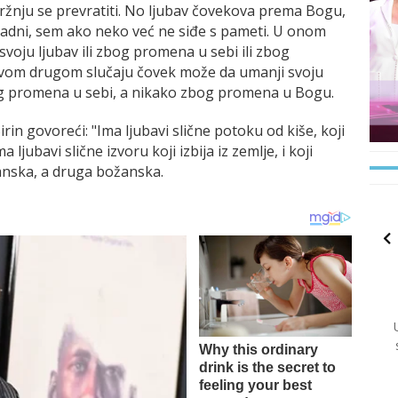
u mržnju se prevratiti. No ljubav čovekova prema Bogu,
ladni, sem ako neko već ne siđe s pameti. U onom
svoju ljubav ili zbog promena u sebi ili zbog
vom drugom slučaju čovek može da umanji svoju
og promena u sebi, a nikako zbog promena u Bogu.
 Sirin govoreći: "Ima ljubavi slične potoku od kiše, koji
ljubavi slične izvoru koji izbija iz zemlje, i koji
čanska, a druga božanska.