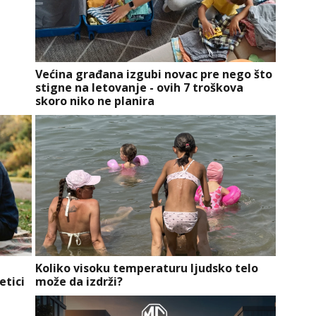
Većina građana izgubi novac pre nego što
stigne na letovanje - ovih 7 troškova
skoro niko ne planira
Koliko visoku temperaturu ljudsko telo
etici
može da izdrži?