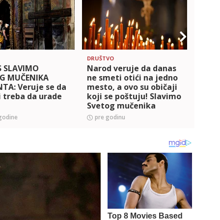
DRUŠTVO
DRUŠT
 SLAVIMO
Narod veruje da danas
Slav
G MUČENIKA
ne smeti otići na jedno
muče
TA: Veruje se da
mesto, a ovo su običaji
Smat
i treba da urade
koji se poštuju! Slavimo
nevin
Svetog mučenika
treb
Talaleja
ovim
godine
pre godinu
pre 