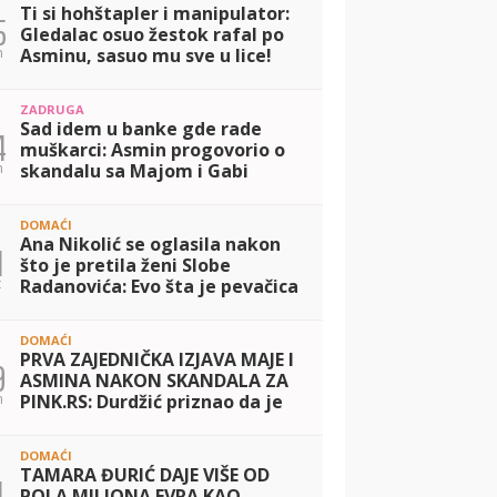
Ti si hohštapler i manipulator:
5
Gledalac osuo žestok rafal po
n
Asminu, sasuo mu sve u lice!
(VIEDEO)
ZADRUGA
Sad idem u banke gde rade
4
muškarci: Asmin progovorio o
n
skandalu sa Majom i Gabi
bankarkom, otkrio šta je bilo
sporno! (VIDEO)
DOMAĆI
Ana Nikolić se oglasila nakon
1
što je pretila ženi Slobe
t
Radanovića: Evo šta je pevačica
imala da poruči! (FOTO)
DOMAĆI
PRVA ZAJEDNIČKA IZJAVA MAJE I
9
ASMINA NAKON SKANDALA ZA
n
PINK.RS: Durdžić priznao da je
on za sve kriv, pa se pohvalio
novim telefonom, ona opet
DOMAĆI
udarila
TAMARA ĐURIĆ DAJE VIŠE OD
1
POLA MILIONA EVRA KAO