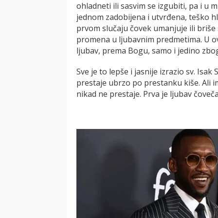
ohladneti ili sasvim se izgubiti, pa i 
jednom zadobijena i utvrđena, teško h
prvom slučaju čovek umanjuje ili briše 
promena u ljubavnim predmetima. U o
ljubav, prema Bogu, samo i jedino zb
Sve je to lepše i jasnije izrazio sv. Isak
prestaje ubrzo po prestanku kiše. Ali ima 
nikad ne prestaje. Prva je ljubav čove