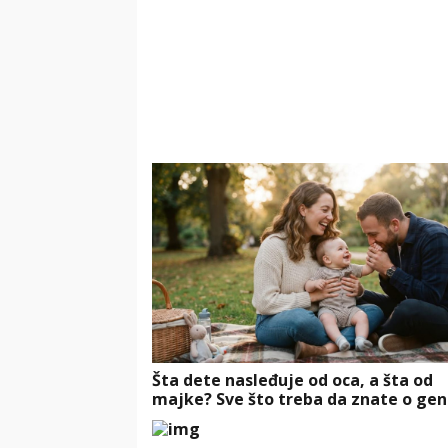
Šta dete nasleđuje od oca, a šta od
majke? Sve što treba da znate o gen