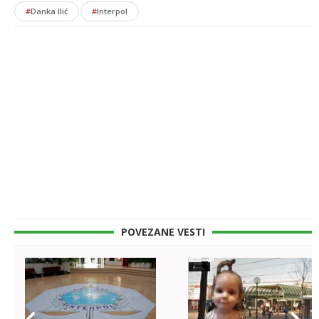
#
Danka Ilić
#
Interpol
POVEZANE VESTI