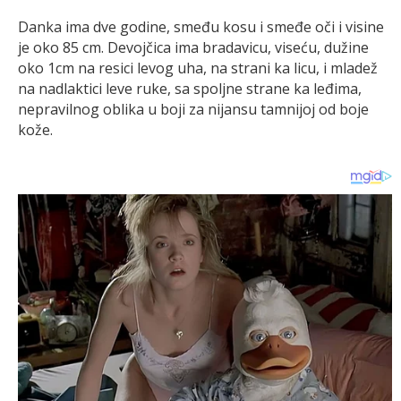
Danka ima dve godine, smeđu kosu i smeđe oči i visine
je oko 85 cm. Devojčica ima bradavicu, viseću, dužine
oko 1cm na resici levog uha, na strani ka licu, i mladež
na nadlaktici leve ruke, sa spoljne strane ka leđima,
nepravilnog oblika u boji za nijansu tamnijoj od boje
kože.