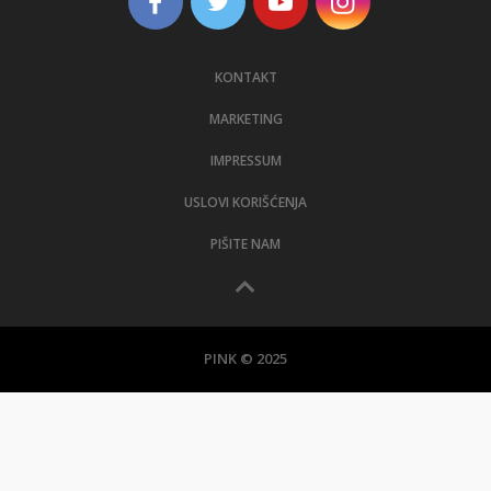
KONTAKT
MARKETING
IMPRESSUM
USLOVI KORIŠĆENJA
PIŠITE NAM
PINK © 2025