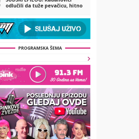
n
odlučili da tuže pevačicu, hitno
se oglasio njihov advokat:
Spomenut i Raletov odnos sa
Slobom!
PROGRAMSKA ŠEMA