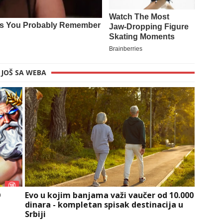
JOŠ SA WEBA
O
Evo u kojim banjama važi vaučer od 10.000
dinara - kompletan spisak destinacija u
Srbiji