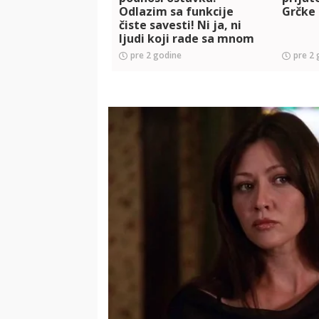
Odlazim sa funkcije
Grčke 
čiste savesti! Ni ja, ni
ljudi koji rade sa mnom
nemamo ni trunku
pre 2 godine
pre 2 
dogovornosti za
tragediju