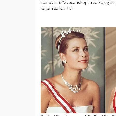
i ostavila u “Zvečanskoj”, a za kojeg se
kojom danas živi.