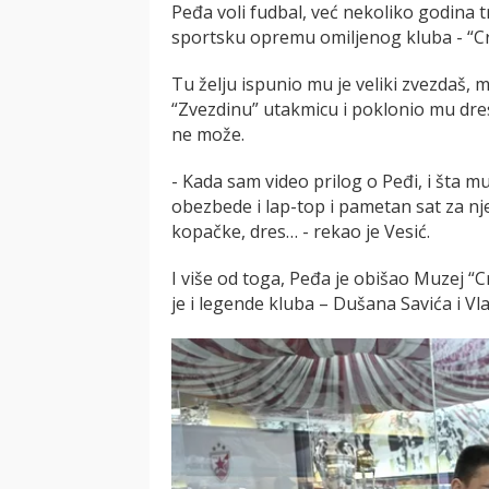
Peđa voli fudbal, već nekoliko godina t
sportsku opremu omiljenog kluba - “C
Tu želju ispunio mu je veliki zvezdaš, 
“Zvezdinu” utakmicu i poklonio mu dre
ne može.
- Kada sam video prilog o Peđi, i šta m
obezbede i lap-top i pametan sat za nje
kopačke, dres… - rekao je Vesić.
I više od toga, Peđa je obišao Muzej “
je i legende kluba – Dušana Savića i Vl