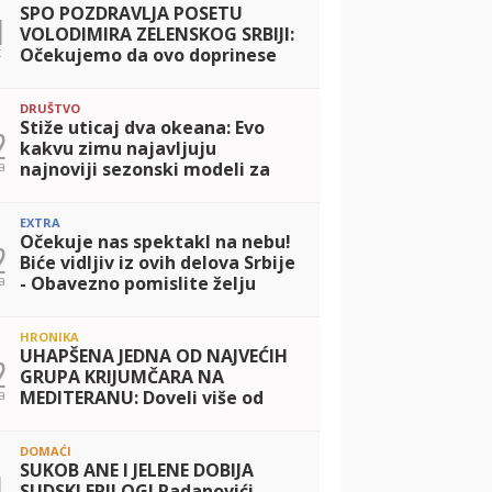
SPO POZDRAVLJA POSETU
1
VOLODIMIRA ZELENSKOG SRBIJI:
t
Očekujemo da ovo doprinese
miru u Ukrajini i jačanju
saradnje dve zemlje
DRUŠTVO
Stiže uticaj dva okeana: Evo
2
kakvu zimu najavljuju
a
najnoviji sezonski modeli za
Evropu i Balkan
EXTRA
Očekuje nas spektakl na nebu!
2
Biće vidljiv iz ovih delova Srbije
a
- Obavezno pomislite želju
HRONIKA
UHAPŠENA JEDNA OD NAJVEĆIH
2
GRUPA KRIJUMČARA NA
a
MEDITERANU: Doveli više od
2.000 migranata u Španiju,
zaradili 24 miliona evra
DOMAĆI
SUKOB ANE I JELENE DOBIJA
4
SUDSKI EPILOG! Radanovići