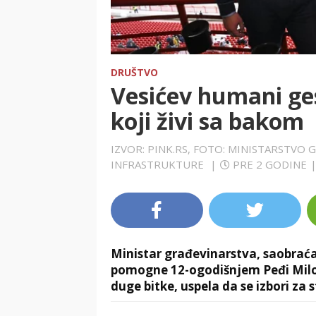
DRUŠTVO
Vesićev humani ge
koji živi sa bakom
IZVOR: PINK.RS, FOTO: MINISTARSTVO 
INFRASTRUKTURE
|
PRE 2 GODINE
Ministar građevinarstva, saobraćaj
pomogne 12-ogodišnjem Peđi Miloš
duge bitke, uspela da se izbori za