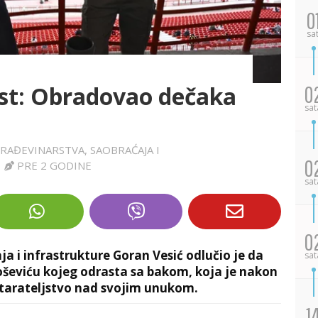
0
sa
st: Obradovao dečaka
0
sat
GRAĐEVINARSTVA, SAOBRAĆAJA I
0
|
PRE 2 GODINE
sat
0
a i infrastrukture Goran Vesić odlučio je da
sat
eviću kojeg odrasta sa bakom, koja je nakon
 starateljstvo nad svojim unukom.
1