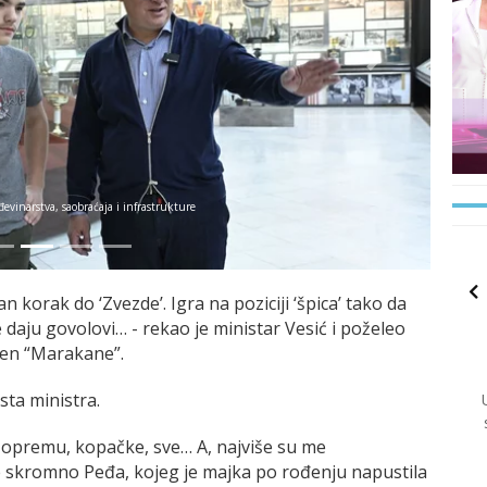
Next
i infrastrukture
an korak do ‘Zvezde’. Igra na poziciji ‘špica’ tako da
daju govolovi… - rekao je ministar Vesić i poželeo
eren “Marakane”.
ta ministra.
, opremu, kopačke, sve… A, najviše su me
 skromno Peđa, kojeg je majka po rođenju napustila