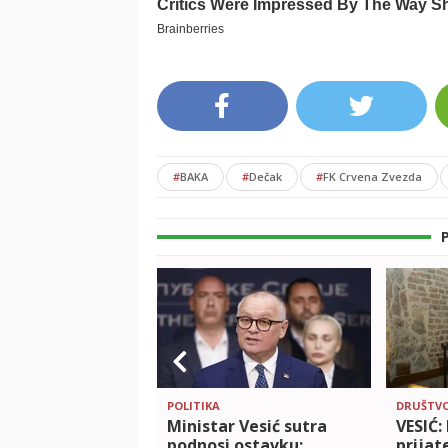
#
BAKA
#
Dečak
#
FK Crvena Zvezda
POLITIKA
DRUŠTV
Ministar Vesić sutra
VESIĆ:
podnosi ostavku:
prijate