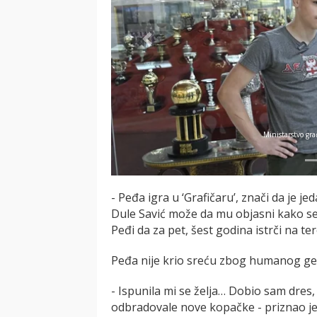
Previous
Ministarstvo građevinarstva, saobraćaja 
- Peđa igra u ‘Grafičaru’, znači da je jed
Dule Savić može da mu objasni kako se 
Peđi da za pet, šest godina istrči na t
Peđa nije krio sreću zbog humanog ges
- Ispunila mi se želja… Dobio sam dres
odbradovale nove kopačke - priznao je