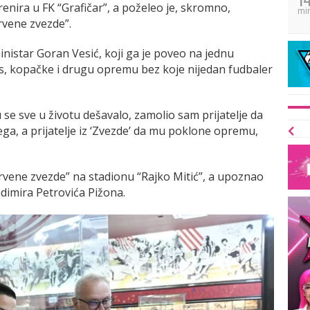
renira u FK “Grafičar”, a poželeo je, skromno,
mi
rvene zvezde”.
ministar Goran Vesić, koji ga je poveo na jednu
s, kopačke i drugu opremu bez koje nijedan fudbaler
u se sve u životu dešavalo, zamolio sam prijatelje da
ga, a prijatelje iz ‘Zvezde’ da mu poklone opremu,
Crvene zvezde” na stadionu “Rajko Mitić”, a upoznao
adimira Petrovića Pižona.