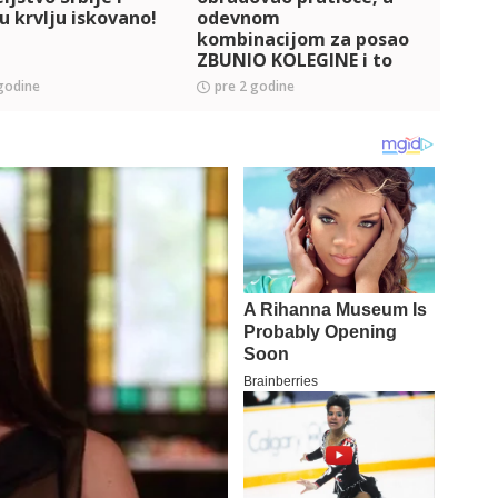
u krvlju iskovano!
odevnom
zvan
kombinacijom za posao
Novo
ZBUNIO KOLEGINE i to
Hris
sve zbog Crvene zvezde
Staj
godine
pre 2 godine
pre 