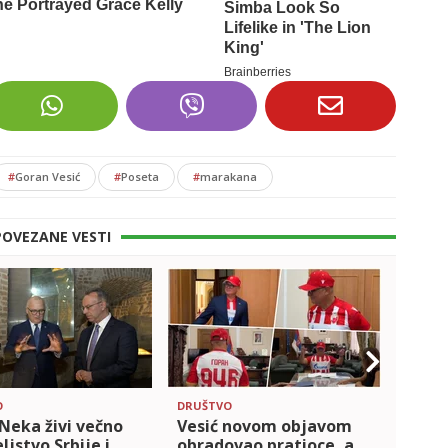
#
Goran Vesić
#
Poseta
#
marakana
POVEZANE VESTI
O
DRUŠTVO
POLITI
 Neka živi večno
Vesić novom objavom
MINI
ljstvo Srbije i
obradovao pratioce, a
OBAV