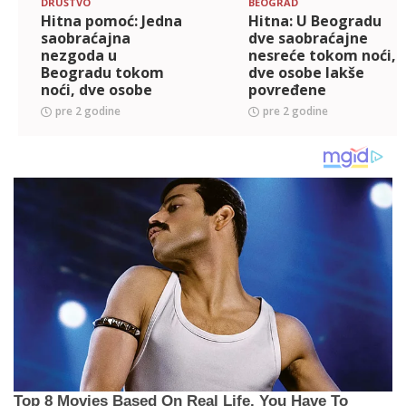
DRUŠTVO
BEOGRAD
Hitna pomoć: Jedna
Hitna: U Beogradu
saobraćajna
dve saobraćajne
nezgoda u
nesreće tokom noći,
Beogradu tokom
dve osobe lakše
noći, dve osobe
povređene
povređene
pre 2 godine
pre 2 godine