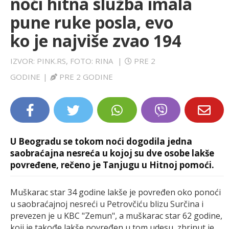
noći hitna služba imala
LIFESTYLE
pune ruke posla, evo
ko je najviše zvao 194
EXTRA
IZVOR: PINK.RS, FOTO: RINA
|
PRE 2
GODINE
|
PRE 2 GODINE
U Beogradu se tokom noći dogodila jedna
saobraćajna nesreća u kojoj su dve osobe lakše
povređene, rečeno je Tanjugu u Hitnoj pomoći.
Muškarac star 34 godine lakše je povređen oko ponoći
u saobraćajnoj nesreći u Petrovčiću blizu Surčina i
prevezen je u KBC "Zemun", a muškarac star 62 godine,
koji je takođe lakše povređen u tom udesu, zbrinut je