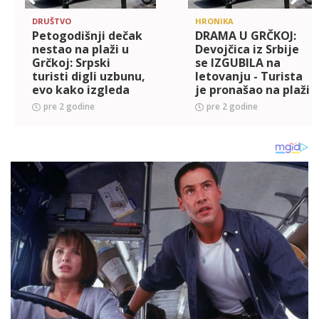
DRUŠTVO
HRONIKA
Petogodišnji dečak
DRAMA U GRČKOJ:
nestao na plaži u
Devojčica iz Srbije
Grčkoj: Srpski
se IZGUBILA na
turisti digli uzbunu,
letovanju - Turista
evo kako izgleda
je pronašao na plaži
(FOTO)
i moli za pomoć
pre 2 godine
pre 2 godine
kako bi se vratila
PORODICI!