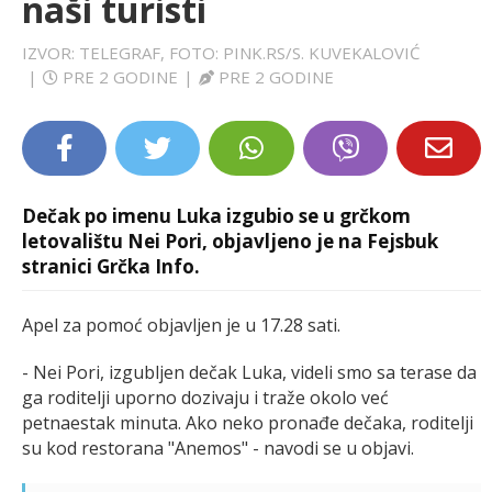
naši turisti
LIFESTYLE
IZVOR: TELEGRAF, FOTO: PINK.RS/S. KUVEKALOVIĆ
|
PRE 2 GODINE
|
PRE 2 GODINE
EXTRA
Dečak po imenu Luka izgubio se u grčkom
letovalištu Nei Pori, objavljeno je na Fejsbuk
stranici Grčka Info.
Apel za pomoć objavljen je u 17.28 sati.
- Nei Pori, izgubljen dečak Luka, videli smo sa terase da
ga roditelji uporno dozivaju i traže okolo već
petnaestak minuta. Ako neko pronađe dečaka, roditelji
su kod restorana "Anemos" - navodi se u objavi.