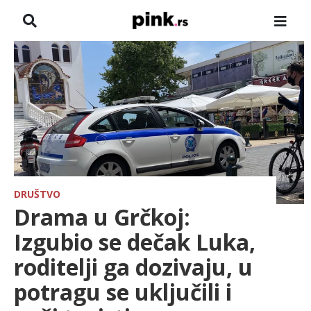
NASLOVNA
VESTI
ZADRUGA
SHOWBIZ
HRONIKA
DRUŠTVO
Drama u Grčkoj:
FARMERI
Izgubio se dečak Luka,
roditelji ga dozivaju, u
TV
potragu se uključili i
SPORT