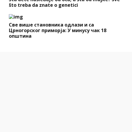
što treba da znate o genetici
Све више становника одлази и са
Црногорског приморја: У минусу чак 18
општина
Marija (3) se igrala u dvorištu i samo je nestala:
Posle 42 godine otac je pronašao, zanemeo je
kada je saznao gde je bila