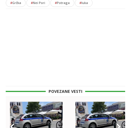
#
Grčka
#
Nei Pori
#
Potraga
#
luka
POVEZANE VESTI