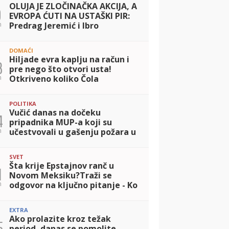
OLUJA JE ZLOČINAČKA AKCIJA, A
9
EVROPA ĆUTI NA USTAŠKI PIR:
n
Predrag Jeremić i Ibro
Ibrahimović o stradanju Srba i
licemerju u regionu
DOMAĆI
Hiljade evra kaplju na račun i
3
pre nego što otvori usta!
n
Otkriveno koliko Čola
naplaćuje PRIVATNE SVIRKE, a
tek da čujete posebne uslove
POLITIKA
Vučić danas na dočeku
4
pripadnika MUP-a koji su
n
učestvovali u gašenju požara u
Španiji
SVET
Šta krije Epstajnov ranč u
1
Novom Meksiku?Traži se
n
odgovor na ključno pitanje - Ko
je sve dolazio
EXTRA
Ako prolazite kroz težak
5
period, danas se pomolite