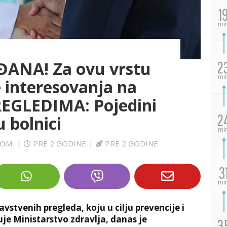
1
mi
ĐANA! Za ovu vrstu
2
mi
e interesovanja na
GLEDIMA: Pojedini
2
u bolnici
mi
.COM
|
PRE 2 GODINE
|
PRE 2 GODINE
3
mi
vstvenih pregleda, koju u cilju prevencije i
uje Ministarstvo zdravlja, danas je
3