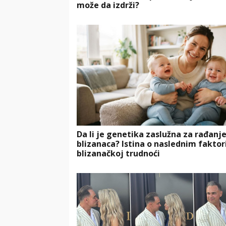
može da izdrži?
Da li je genetika zaslužna za rađanj
blizanaca? Istina o naslednim faktor
blizanačkoj trudnoći