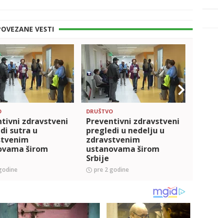
POVEZANE VESTI
O
DRUŠTVO
DRUŠT
tivni zdravstveni
Preventivni zdravstveni
Preve
di sutra u
pregledi u nedelju u
pregl
stvenim
zdravstvenim
zdra
ovama širom
ustanovama širom
usta
Srbije
Srbij
godine
pre 2 godine
pre 