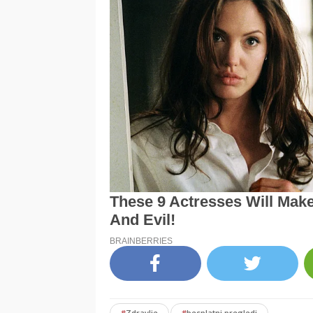
#
Zdravlje
#
besplatni pregledi