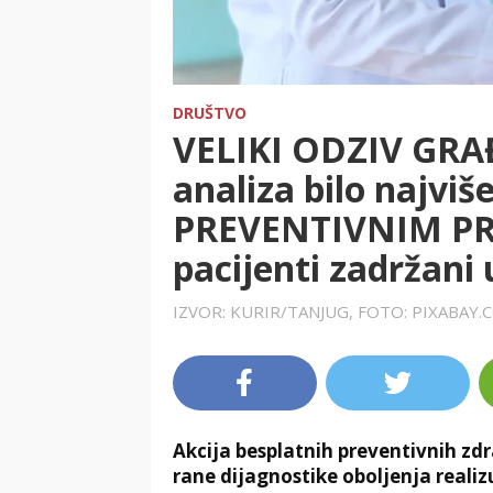
DRUŠTVO
VELIKI ODZIV GRA
analiza bilo najviš
PREVENTIVNIM PRE
pacijenti zadržani 
IZVOR: KURIR/TANJUG, FOTO: PIXABAY
Akcija besplatnih preventivnih zdra
rane dijagnostike oboljenja realiz