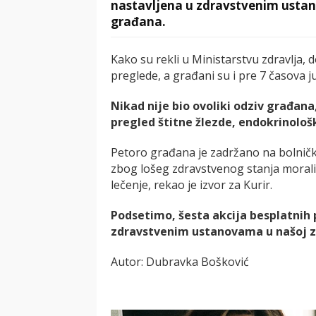
nastavljena u zdravstvenim ustan
građana.
Kako su rekli u Ministarstvu zdravlja, 
preglede, a građani su i pre 7 časova 
Nikad nije bio ovoliki odziv građan
pregled štitne žlezde, endokrinološk
Petoro građana je zadržano na bolničko
zbog lošeg zdravstvenog stanja morali
lečenje, rekao je izvor za Kurir.
Podsetimo, šesta akcija besplatnih 
zdravstvenim ustanovama u našoj z
Autor: Dubravka Bošković