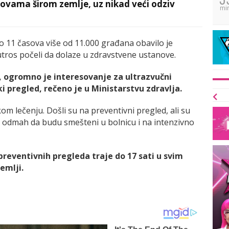
ovama širom zemlje, uz nikad veći odziv
mi
do 11 časova više od 11.000 građana obavilo je
jutros počeli da dolaze u zdravstvene ustanove.
a, ogromno je interesovanje za ultrazvučni
i pregled, rečeno je u Ministarstvu zdravlja.
m lečenju. Došli su na preventivni pregled, ali su
 odmah da budu smešteni u bolnicu i na intenzivno
preventivnih pregleda traje do 17 sati u svim
emlji.