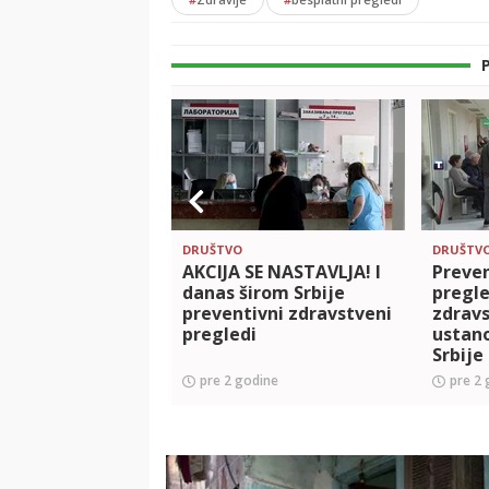
DRUŠTVO
DRUŠTV
AKCIJA SE NASTAVLJA! I
Preven
danas širom Srbije
pregle
preventivni zdravstveni
zdrav
pregledi
ustan
Srbije
pre 2 godine
pre 2 