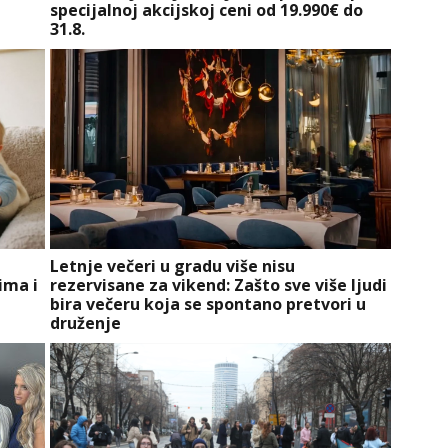
specijalnoj akcijskoj ceni od 19.990€ do
31.8.
e
Letnje večeri u gradu više nisu
ima i
rezervisane za vikend: Zašto sve više ljudi
bira večeru koja se spontano pretvori u
druženje