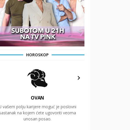
HOROSKOP
OVAN
U vašem polju karijere moguć je poslovni
Putovanja i čitav niz
sastanak na kojem ćete ugovoriti veoma
glavnu temu ovog 
unosan posao.
temelje dugoro