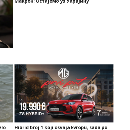
Макрон: Остајемо уз Украјину
a
elo
Hibrid broj 1 koji osvaja Evropu, sada po