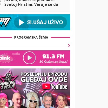
n
Svetoj Hristini: Veruje se da
pomaže onima koji stradaju od
nepravde
PROGRAMSKA ŠEMA