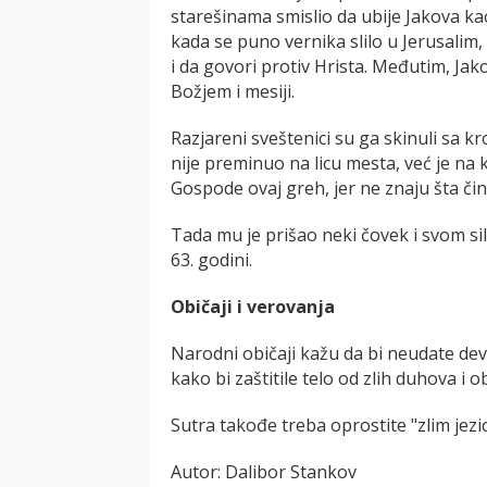
starešinama smislio da ubije Jakova k
kada se puno vernika slilo u Jerusalim
i da govori protiv Hrista. Međutim, Ja
Božjem i mesiji.
Razjareni sveštenici su ga skinuli sa k
nije preminuo na licu mesta, već je na
Gospode ovaj greh, jer ne znaju šta čin
Tada mu je prišao neki čovek i svom sil
63. godini.
Običaji i verovanja
Narodni običaji kažu da bi neudate de
kako bi zaštitile telo od zlih duhova i
Sutra takođe treba oprostite "zlim jezic
Autor: Dalibor Stankov