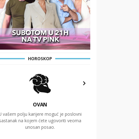
HOROSKOP
OVAN
U vašem polju karijere moguć je poslovni
Putovanja i čitav niz
sastanak na kojem ćete ugovoriti veoma
glavnu temu ovog 
unosan posao.
temelje dugoro