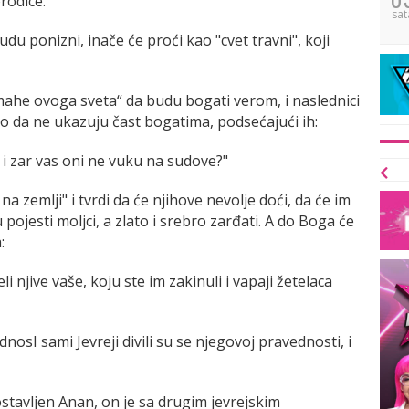
rodice.
sat
 ponizni, inače će proći kao "cvet travni", koji
mahe ovoga sveta“ da budu bogati verom, i naslednici
ao da ne ukazuju čast bogatima, podsećajući ih:
u i zar vas oni ne vuku na sudove?"
 zemlji" i tvrdi da će njihove nevolje doći, da će im
ojesti moljci, a zlato i srebro zarđati. A do Boga će
:
li njive vaše, koju ste im zakinuli i vapaji žetelaca
ednosI sami Jevreji divili su se njegovoj pravednosti, i
stavljen Anan, on je sa drugim jevrejskim