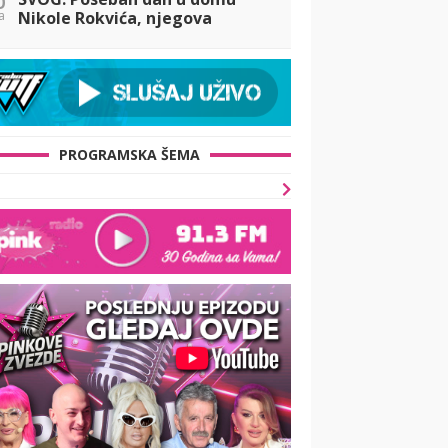
a
Nikole Rokvića, njegova
supruga se oglasila posle 10
godina, emocije je savladale
PROGRAMSKA ŠEMA