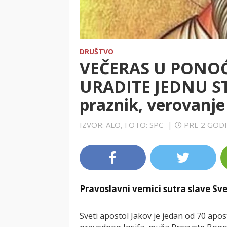
DRUŠTVO
VEČERAS U PONO
URADITE JEDNU STV
praznik, verovanje
IZVOR: ALO, FOTO: SPC
|
PRE 2 GOD
Pravoslavni vernici sutra slave Sv
Sveti apostol Jakov je jedan od 70 apost