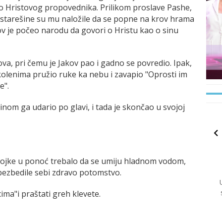
ao Hristovog propovednika. Prilikom proslave Pashe,
, starešine su mu naložile da se popne na krov hrama
kov je počeo narodu da govori o Hristu kao o sinu
rova, pri čemu je Jakov pao i gadno se povredio. Ipak,
 kolenima pružio ruke ka nebu i zavapio "Oprosti im
e".
inom ga udario po glavi, i tada je skončao u svojoj
vojke u ponoć trebalo da se umiju hladnom vodom,
 obezbedile sebi zdravo potomstvo.
ima"i praštati greh klevete.