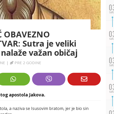
0
sat
Ć OBAVEZNO
0
sat
AR: Sutra je veliki
 nalaže važan običaj
0
INE
|
PRE 2 GODINE
sat
0
sat
etog apostola Jakova.
ola, a naziva se Isusovim bratom, jer je bio sin
0