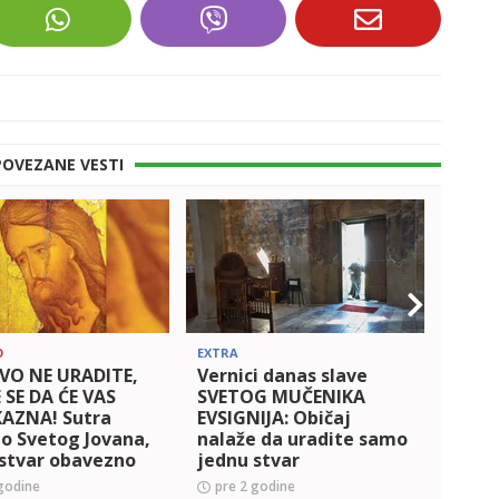
POVEZANE VESTI
O
EXTRA
DRUŠT
VO NE URADITE,
Vernici danas slave
Slav
 SE DA ĆE VAS
SVETOG MUČENIKA
APOS
KAZNA! Sutra
EVSIGNIJA: Običaj
i JUN
o Svetog Jovana,
nalaže da uradite samo
u ku
 stvar obavezno
jednu stvar
e ujutru
godine
pre 2 godine
pre 