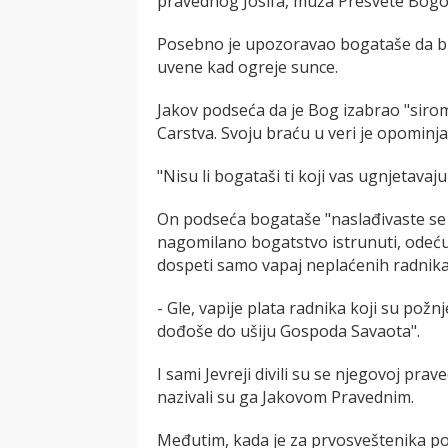
pravednog Josifa, muža Presvete Bogo
Posebno je upozoravao bogataše da budu
uvene kad ogreje sunce.
Jakov podseća da je Bog izabrao "siro
Carstva. Svoju braću u veri je opominj
"Nisu li bogataši ti koji vas ugnjetavaj
On podseća bogataše "naslađivaste se na
nagomilano bogatstvo istrunuti, odeću p
dospeti samo vapaj neplaćenih radnika
- Gle, vapije plata radnika koji su požnje
dođoše do ušiju Gospoda Savaota".
I sami Jevreji divili su se njegovoj prav
nazivali su ga Jakovom Pravednim.
Međutim, kada je za prvosveštenika po