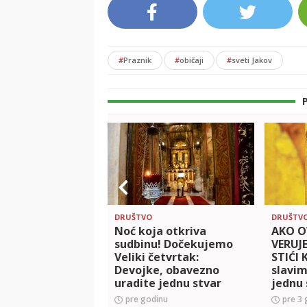
#
Praznik
#
običaji
#
sveti Jakov
DRUŠTVO
DRUŠTV
Noć koja otkriva
AKO O
sudbinu! Dočekujemo
VERUJE
Veliki četvrtak:
STIĆI 
Devojke, obavezno
slavim
uradite jednu stvar
jednu
uradit
pre godinu
pre 3 