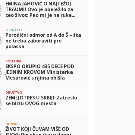
EMINA JAHOVIĆ O NAJTEŽOJ
3
TRAUMI! Ovo je obeležilo za
a
ceo život: Pao mi je na ruke...
LIFESTYLE
Porodični odmor od A do Š – šta
3
ne treba zaboraviti pre
a
polaska
POLITIKA
EKSPO OKUPIO 435 DECE POD
3
JEDNIM KROVOM Ministarka
a
Mesarović s njima obišla
'igralište': Oni su naš najveći
kapital
DRUŠTVO
ZEMLJOTRES U SRBIJI: Zatreslo
3
se blizu OVOG mesta
a
DOMAĆI
ŽIVOT KOJI ČUVAM VIŠE OD
3
SVOG: Poseban dan u domu