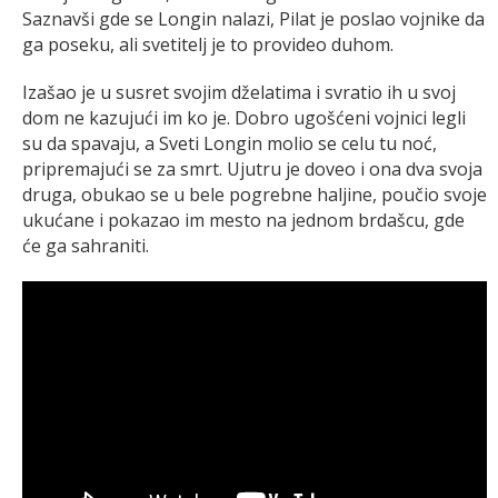
Saznavši gde se Longin nalazi, Pilat je poslao vojnike da
ga poseku, ali svetitelj je to provideo duhom.
Izašao je u susret svojim dželatima i svratio ih u svoj
dom ne kazujući im ko je. Dobro ugošćeni vojnici legli
su da spavaju, a Sveti Longin molio se celu tu noć,
pripremajući se za smrt. Ujutru je doveo i ona dva svoja
druga, obukao se u bele pogrebne haljine, poučio svoje
ukućane i pokazao im mesto na jednom brdašcu, gde
će ga sahraniti.