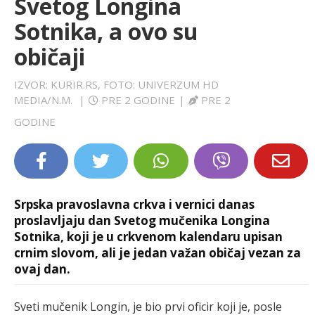
Svetog Longina
LIFESTYLE
Sotnika, a ovo su
običaji
EXTRA
IZVOR: KURIR.RS, FOTO: UNIVERZUM HD
MEDIA/N.M.
|
PRE 2 GODINE
|
PRE 2
GODINE
Srpska pravoslavna crkva i vernici danas
proslavljaju dan Svetog mučenika Longina
Sotnika, koji je u crkvenom kalendaru upisan
crnim slovom, ali je jedan važan običaj vezan za
ovaj dan.
Sveti mučenik Longin, je bio prvi oficir koji je, posle