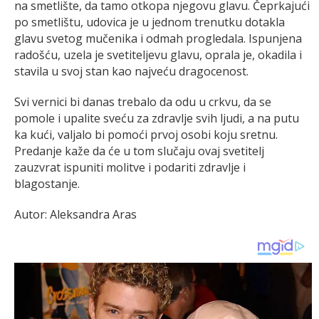
na smetlište, da tamo otkopa njegovu glavu. Čeprkajući
po smetlištu, udovica je u jednom trenutku dotakla
glavu svetog mučenika i odmah progledala. Ispunjena
radošću, uzela je svetiteljevu glavu, oprala je, okadila i
stavila u svoj stan kao najveću dragocenost.
Svi vernici bi danas trebalo da odu u crkvu, da se
pomole i upalite sveću za zdravlje svih ljudi, a na putu
ka kući, valjalo bi pomoći prvoj osobi koju sretnu.
Predanje kaže da će u tom slučaju ovaj svetitelj
zauzvrat ispuniti molitve i podariti zdravlje i
blagostanje.
Autor: Aleksandra Aras