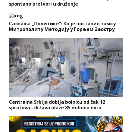
spontano pretvori u druženje
Сазнања „Политике”: Ко је поставио замку
Митрополиту Методију у Горњем Заостру
Centralna Srbija dobija bolnicu od čak 12
spratova - država ulaže 85 miliona evra