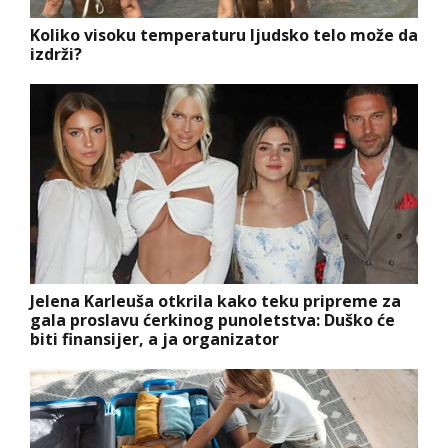
Koliko visoku temperaturu ljudsko telo može da
izdrži?
Jelena Karleuša otkrila kako teku pripreme za
gala proslavu ćerkinog punoletstva: Duško će
biti finansijer, a ja organizator