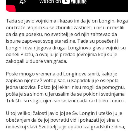
Tada se javio vojnicima i kazao im da je on Longin, koga
oni traže. Vojnici su se zbunili i zastideli, i nisu ni mislili
da da ga poseku, no svetitelj je od njih zahtevao da
ispune zapovest svog starešine. Tada su posečeni i
Longin i dva njegova druga. Longinovu glavu vojnici su
odneli Pilatu, a ovaj ju je predao Jevrejima koji su je
zakopali u đubre van grada.
Posle mnogo vremena od Longinove smrti, kako je
zapisao njegov životopisac, u Kapadokiji je oslepela
jedna udovica. Pošto joj lekari nisu mogli da pomognu,
pošla je sa sinom u Jerusalim da se pokloni svetinjama.
Tek što su stigli, njen sin se iznenada razboleo i umro.
U toj velikoj žalosti javio joj se Sv. Longin i utešio ju je
obećanjem da će joj povratiti vid i pokazati joj sina u
nebeskoj slavi. Svetitelj ju je uputio iza gradskih zidina,