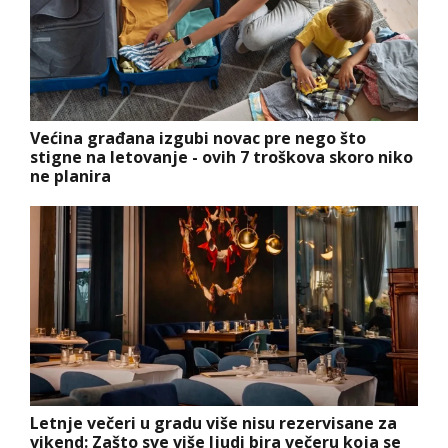
Većina građana izgubi novac pre nego što
stigne na letovanje - ovih 7 troškova skoro niko
ne planira
Letnje večeri u gradu više nisu rezervisane za
vikend: Zašto sve više ljudi bira večeru koja se