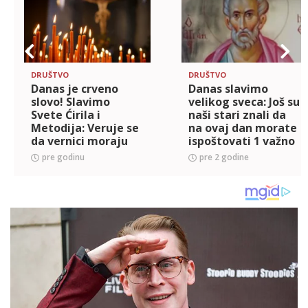
DRUŠTVO
DRUŠTVO
Danas je crveno
Danas slavimo
slovo! Slavimo
velikog sveca: Još su
Svete Ćirila i
naši stari znali da
Metodija: Veruje se
na ovaj dan morate
da vernici moraju
ispoštovati 1 važno
da se pridržavaju
pre godinu
pre 2 godine
ovog pravila, a evo
šta treba deca da
rade