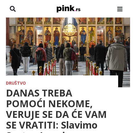
NASLOVNA
VESTI
ZADRUGA
SHOWBIZ
HRONIKA
DRUŠTVO
DANAS TREBA
FARMERI
POMOĆI NEKOME,
VERUJE SE DA ĆE VAM
TV
SE VRATITI: Slavimo
SPORT