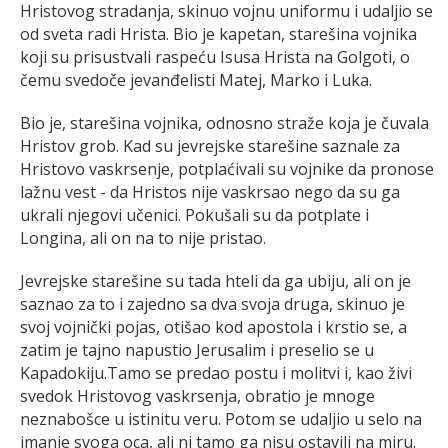
Hristovog stradanja, skinuo vojnu uniformu i udaljio se
od sveta radi Hrista. Bio je kapetan, starešina vojnika
koji su prisustvali raspeću Isusa Hrista na Golgoti, o
čemu svedoče jevanđelisti Matej, Marko i Luka.
Bio je, starešina vojnika, odnosno straže koja je čuvala
Hristov grob. Kad su jevrejske starešine saznale za
Hristovo vaskrsenje, potplaćivali su vojnike da pronose
lažnu vest - da Hristos nije vaskrsao nego da su ga
ukrali njegovi učenici. Pokušali su da potplate i
Longina, ali on na to nije pristao.
Jevrejske starešine su tada hteli da ga ubiju, ali on je
saznao za to i zajedno sa dva svoja druga, skinuo je
svoj vojnički pojas, otišao kod apostola i krstio se, a
zatim je tajno napustio Jerusalim i preselio se u
Kapadokiju.Tamo se predao postu i molitvi i, kao živi
svedok Hristovog vaskrsenja, obratio je mnoge
neznabošce u istinitu veru. Potom se udaljio u selo na
imanje svoga oca, ali ni tamo ga nisu ostavili na miru.