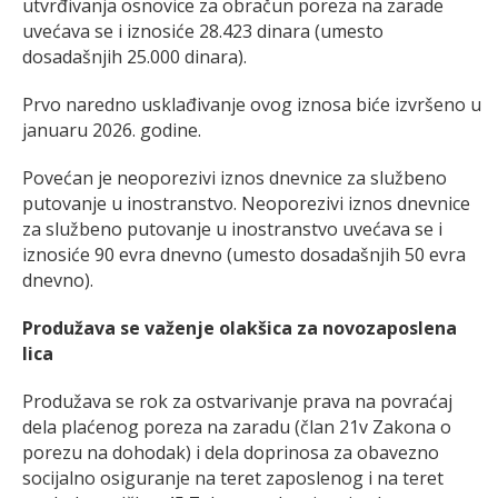
utvrđivanja osnovice za obračun poreza na zarade
uvećava se i iznosiće 28.423 dinara (umesto
dosadašnjih 25.000 dinara).
Prvo naredno usklađivanje ovog iznosa biće izvršeno u
januaru 2026. godine.
Povećan je neoporezivi iznos dnevnice za službeno
putovanje u inostranstvo. Neoporezivi iznos dnevnice
za službeno putovanje u inostranstvo uvećava se i
iznosiće 90 evra dnevno (umesto dosadašnjih 50 evra
dnevno).
Produžava se važenje olakšica za novozaposlena
lica
Produžava se rok za ostvarivanje prava na povraćaj
dela plaćenog poreza na zaradu (član 21v Zakona o
porezu na dohodak) i dela doprinosa za obavezno
socijalno osiguranje na teret zaposlenog i na teret