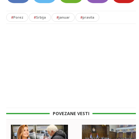
#
Porez
#
Srbija
#
januar
#
pravila
POVEZANE VESTI