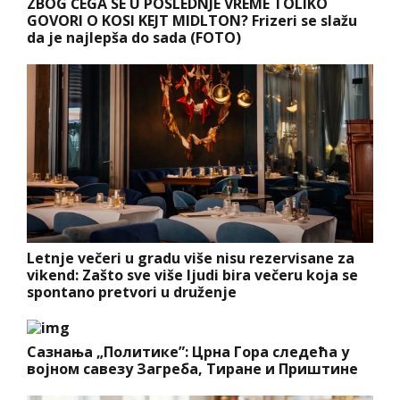
ZBOG ČEGA SE U POSLEDNJE VREME TOLIKO
GOVORI O KOSI KEJT MIDLTON? Frizeri se slažu
da je najlepša do sada (FOTO)
Letnje večeri u gradu više nisu rezervisane za
vikend: Zašto sve više ljudi bira večeru koja se
spontano pretvori u druženje
Сазнања „Политике”: Црна Гора следећа у
војном савезу Загреба, Тиране и Приштине