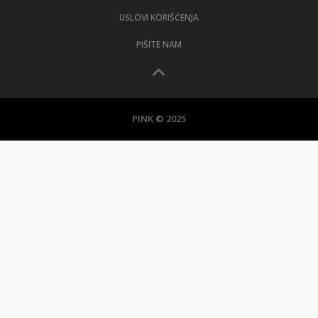
USLOVI KORIŠĆENJA
PIŠITE NAM
PINK © 2025