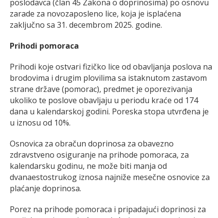
poslodavca (član 45 Zakona o doprinosima) po osnovu
zarade za novozaposleno lice, koja je isplaćena
zaključno sa 31. decembrom 2025. godine.
Prihodi pomoraca
Prihodi koje ostvari fizičko lice od obavljanja poslova na
brodovima i drugim plovilima sa istaknutom zastavom
strane države (pomorac), predmet je oporezivanja
ukoliko te poslove obavljaju u periodu kraće od 174
dana u kalendarskoj godini. Poreska stopa utvrđena je
u iznosu od 10%.
Osnovica za obračun doprinosa za obavezno
zdravstveno osiguranje na prihode pomoraca, za
kalendarsku godinu, ne može biti manja od
dvanaestostrukog iznosa najniže mesečne osnovice za
plaćanje doprinosa.
Porez na prihode pomoraca i pripadajući doprinosi za