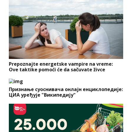
Prepoznajte energetske vampire na vreme:
Ove taktike pomoći će da sačuvate živce
Признање суоснивача онлајн енциклопедије:
ЦИА уређује "Википедију"