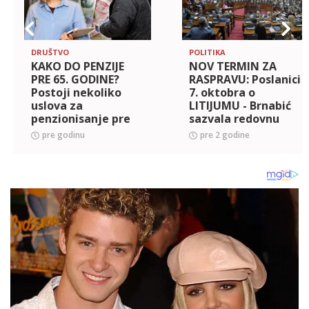
DRUŠTVO
POLITIKA
KAKO DO PENZIJE
NOV TERMIN ZA
PRE 65. GODINE?
RASPRAVU: Poslanici
Postoji nekoliko
7. oktobra o
uslova za
LITIJUMU - Brnabić
penzionisanje pre
sazvala redovnu
vremena, a zahtev
sednicu u prvim
pre godinu
pre 2 godine
se podnosi lako
minutima posle
ponoći!