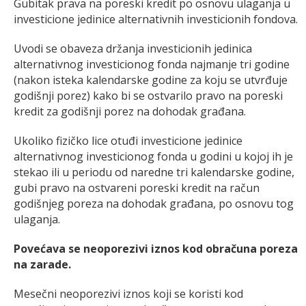
Gubitak prava na poreski kredit po osnovu ulaganja u
investicione jedinice alternativnih investicionih fondova.
Uvodi se obaveza držanja investicionih jedinica
alternativnog investicionog fonda najmanje tri godine
(nakon isteka kalendarske godine za koju se utvrđuje
godišnji porez) kako bi se ostvarilo pravo na poreski
kredit za godišnji porez na dohodak građana.
Ukoliko fizičko lice otuđi investicione jedinice
alternativnog investicionog fonda u godini u kojoj ih je
stekao ili u periodu od naredne tri kalendarske godine,
gubi pravo na ostvareni poreski kredit na račun
godišnjeg poreza na dohodak građana, po osnovu tog
ulaganja.
Povećava se neoporezivi iznos kod obračuna poreza
na zarade.
Mesečni neoporezivi iznos koji se koristi kod