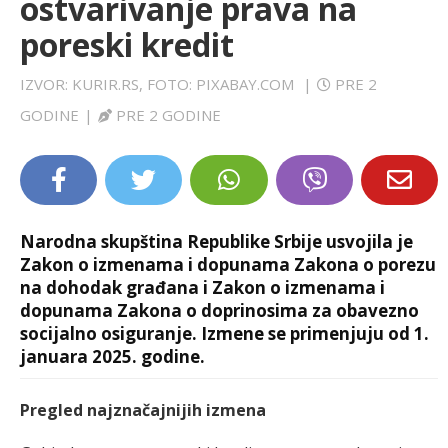
ostvarivanje prava na
LIFESTYLE
poreski kredit
EXTRA
IZVOR: KURIR.RS, FOTO: PIXABAY.COM
|
PRE 2
GODINE
|
PRE 2 GODINE
Narodna skupština Republike Srbije usvojila je
Zakon o izmenama i dopunama Zakona o porezu
na dohodak građana i Zakon o izmenama i
dopunama Zakona o doprinosima za obavezno
socijalno osiguranje. Izmene se primenjuju od 1.
januara 2025. godine.
Pregled najznačajnijih izmena