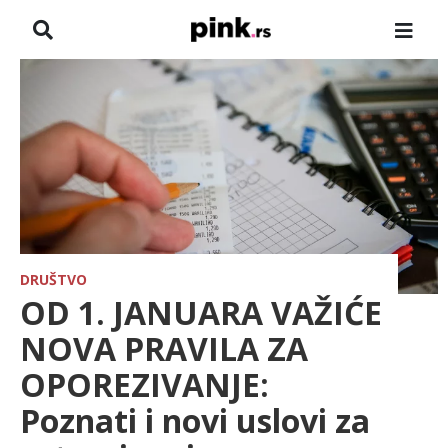
NASLOVNA
VESTI
ZADRUGA
SHOWBIZ
HRONIKA
DRUŠTVO
OD 1. JANUARA VAŽIĆE
FARMERI
NOVA PRAVILA ZA
OPOREZIVANJE:
TV
Poznati i novi uslovi za
SPORT