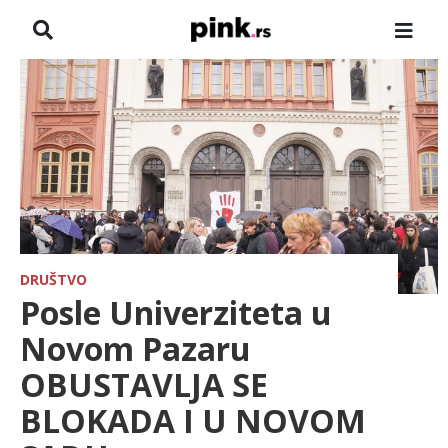
NASLOVNA
VESTI
ZADRUGA
SHOWBIZ
HRONIKA
DRUŠTVO
Posle Univerziteta u
FARMERI
Novom Pazaru
OBUSTAVLJA SE
TV
BLOKADA I U NOVOM
SPORT