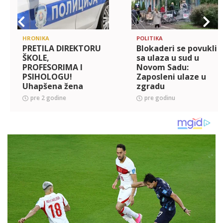
HRONIKA
POLITIKA
PRETILA DIREKTORU
Blokaderi se povukli
ŠKOLE,
sa ulaza u sud u
PROFESORIMA I
Novom Sadu:
PSIHOLOGU!
Zaposleni ulaze u
Uhapšena žena
zgradu
posle niza
pre 2 godine
pre godinu
incidenata u
novosadskoj
gimnaziji