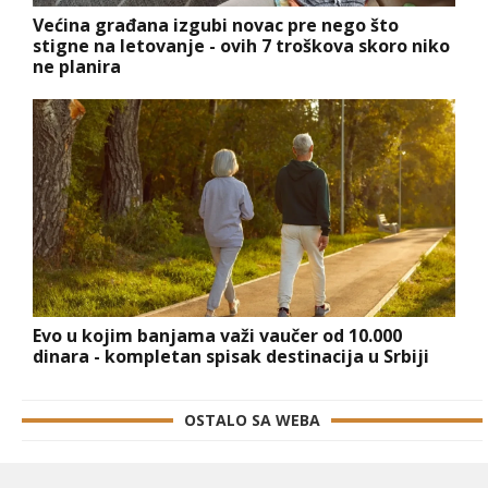
Većina građana izgubi novac pre nego što
stigne na letovanje - ovih 7 troškova skoro niko
ne planira
Evo u kojim banjama važi vaučer od 10.000
dinara - kompletan spisak destinacija u Srbiji
OSTALO SA WEBA