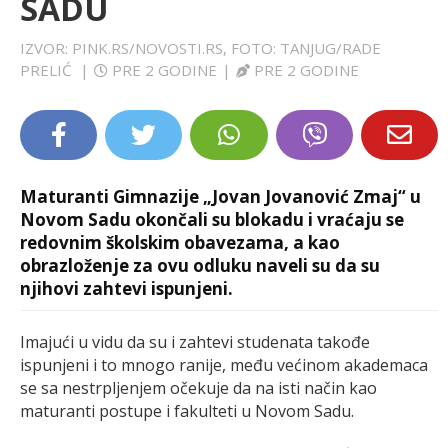
SADU
LIFESTYLE
IZVOR: PINK.RS/NOVOSTI.RS, FOTO: TANJUG/RADE
PRELIĆ
|
PRE 2 GODINE
|
PRE 2 GODINE
EXTRA
Maturanti Gimnazije „Jovan Jovanović Zmaj“ u
Novom Sadu okončali su blokadu i vraćaju se
redovnim školskim obavezama, a kao
obrazloženje za ovu odluku naveli su da su
njihovi zahtevi ispunjeni.
Imajući u vidu da su i zahtevi studenata takođe
ispunjeni i to mnogo ranije, među većinom akademaca
se sa nestrpljenjem očekuje da na isti način kao
maturanti postupe i fakulteti u Novom Sadu.