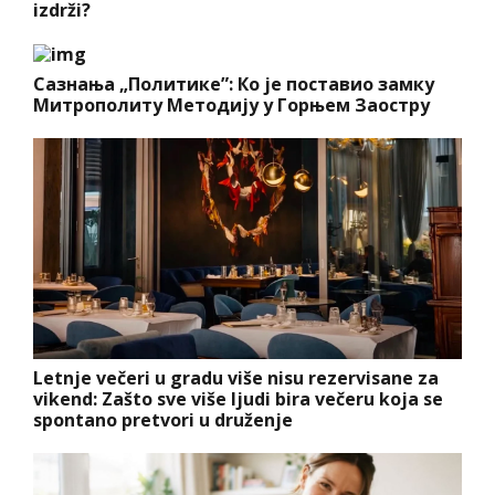
izdrži?
Сазнања „Политике”: Ко је поставио замку
Митрополиту Методију у Горњем Заостру
Letnje večeri u gradu više nisu rezervisane za
vikend: Zašto sve više ljudi bira večeru koja se
spontano pretvori u druženje