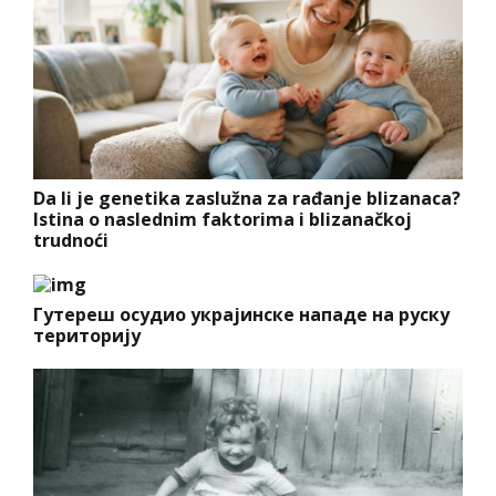
Da li je genetika zaslužna za rađanje blizanaca?
Istina o naslednim faktorima i blizanačkoj
trudnoći
Гутереш осудио украјинске нападе на руску
територију