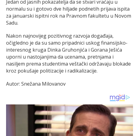
Jedan od jasnih pokazatelja da se stvari vraćaju u
normalu su i gotovo dve hiljade podnetih prijava ispita
za januarski ispitni rok na Pravnom fakultetu u Novom
Sadu.
Nakon najnovijeg pozitivnog razvoja događaja,
očigledno je da su samo pripadnici uskog finansijsko-
interesnog kruga Dinka Gruhonjića i Gorana Ješića
uporni u nastojanjima da ucenama, pretnjama i
nasiljem prema studentima veštački održavaju blokade
kroz pokušaje politizacije i radikalizacije.
Autor: Snežana Milovanov