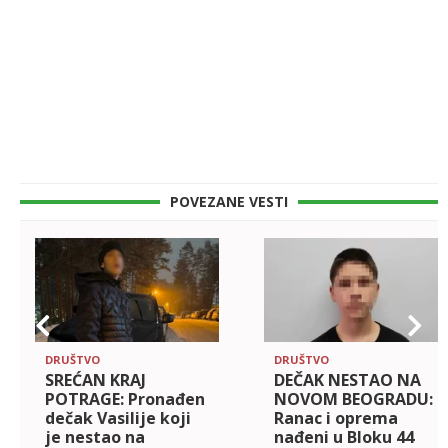
POVEZANE VESTI
DRUŠTVO
DRUŠTVO
SREĆAN KRAJ
DEČAK NESTAO NA
POTRAGE: Pronađen
NOVOM BEOGRADU:
dečak Vasilije koji
Ranac i oprema
je nestao na
nađeni u Bloku 44