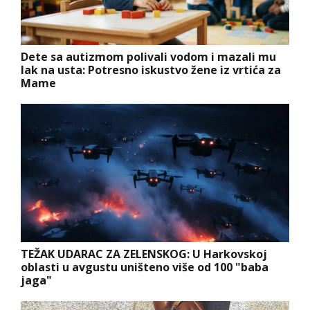
Dete sa autizmom polivali vodom i mazali mu
lak na usta: Potresno iskustvo žene iz vrtića za
Mame
TEŽAK UDARAC ZA ZELENSKOG: U Harkovskoj
oblasti u avgustu uništeno više od 100 "baba
jaga"