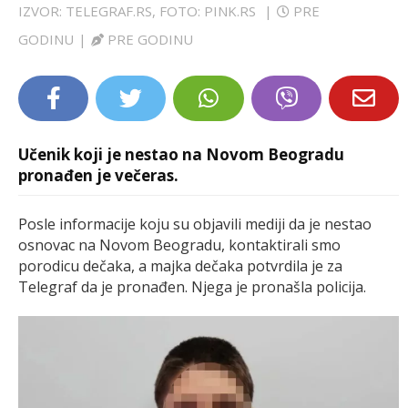
IZVOR: TELEGRAF.RS, FOTO: PINK.RS
|
PRE
LIFESTYLE
GODINU
|
PRE GODINU
EXTRA
Učenik koji je nestao na Novom Beogradu
pronađen je večeras.
Posle informacije koju su objavili mediji da je nestao
osnovac na Novom Beogradu, kontaktirali smo
porodicu dečaka, a majka dečaka potvrdila je za
Telegraf da je pronađen. Njega je pronašla policija.