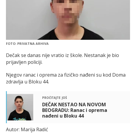
FOTO: PRIVATNA ARHIVA
Dečak se danas nije vratio iz škole. Nestanak je bio
prijavljen policiji.
Njegov ranac i oprema za fizičko nađeni su kod Doma
zdravlja u Bloku 44.
pročitajte još
DEČAK NESTAO NA NOVOM
BEOGRADU: Ranac i oprema
nađeni u Bloku 44
Autor: Marija Radić