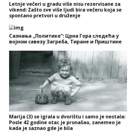
Letnje večeri u gradu više nisu rezervisane za
vikend: Zašto sve više ljudi bira večeru koja se
spontano pretvori u druženje
Сазнања „Политике”: Црна Гора следећа у
војном савезу Загреба, Тиране и Приштине
Marija (3) se igrala u dvorištu i samo je nestala:
Posle 42 godine otac je pronašao, zanemeo je
kada je saznao gde je bila