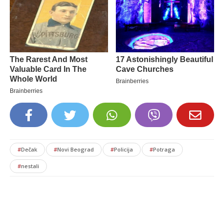
#
Dečak
#
Novi Beograd
#
Policija
#
Potraga
#
nestali