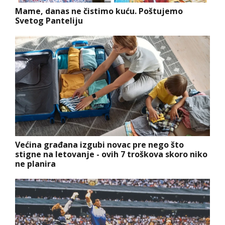
Mame, danas ne čistimo kuću. Poštujemo
Svetog Panteliju
Većina građana izgubi novac pre nego što
stigne na letovanje - ovih 7 troškova skoro niko
ne planira