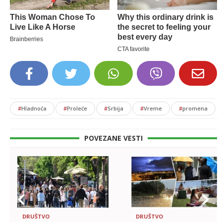
#
Hladnoća
#
Proleće
#
Srbija
#
Vreme
#
promena
POVEZANE VESTI
DRUŠTVO
DRUŠTVO