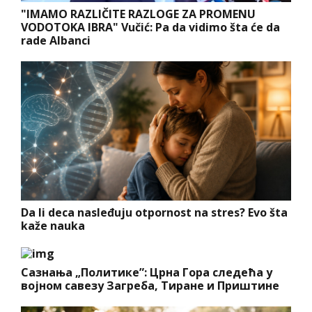
"IMAMO RAZLIČITE RAZLOGE ZA PROMENU
VODOTOKA IBRA" Vučić: Pa da vidimo šta će da
rade Albanci
Da li deca nasleđuju otpornost na stres? Evo šta
kaže nauka
Сазнања „Политике”: Црна Гора следећа у
војном савезу Загреба, Тиране и Приштине