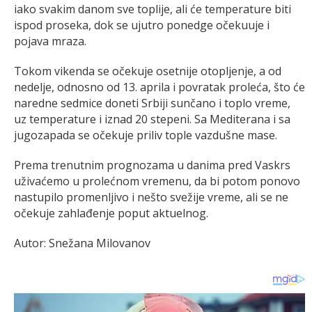
iako svakim danom sve toplije, ali će temperature biti
ispod proseka, dok se ujutro ponedge očekuuje i
pojava mraza.
Tokom vikenda se očekuje osetnije otopljenje, a od
nedelje, odnosno od 13. aprila i povratak proleća, što će
naredne sedmice doneti Srbiji sunčano i toplo vreme,
uz temperature i iznad 20 stepeni. Sa Mediterana i sa
jugozapada se očekuje priliv tople vazdušne mase.
Prema trenutnim prognozama u danima pred Vaskrs
uživaćemo u prolećnom vremenu, da bi potom ponovo
nastupilo promenljivo i nešto svežije vreme, ali se ne
očekuje zahlađenje poput aktuelnog.
Autor: Snežana Milovanov