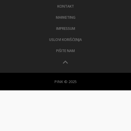
KONTAKT
MARKETING
IMPRESSUM
USLOVI KORIŠĆENJA
PIŠITE NAM
PINK © 2025