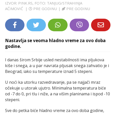
IZVOR: PINK.RS, FOTO: TANJUG/STRAHINJA
LIFESTYLE
AĆIMOVIĆ
|
PRE GODINU
|
PRE GODINU
EXTRA
Nastavlja se veoma hladno vreme za ovo doba
godine.
I danas širom Srbije usled nestabilnosti ima pljukova
kiše i snega, a u par navrata pljusak snega zahvatio je i
Beograd, iako su temperature iznad 5 stepeni.
U noći ka utorku razvedravanje, pa se najjači mraz
očekuje u utorak ujutro. Minimalna temperatura biće
od -7 do 0, pri tlu i niže, a na višim planinama i ispod -10
stepeni.
Sve do petka biće hladno vreme za ovo doba godine,