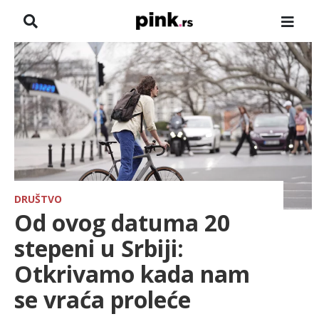
NASLOVNA
VESTI
ZADRUGA
SHOWBIZ
HRONIKA
DRUŠTVO
Od ovog datuma 20
FARMERI
stepeni u Srbiji:
Otkrivamo kada nam
TV
se vraća proleće
SPORT