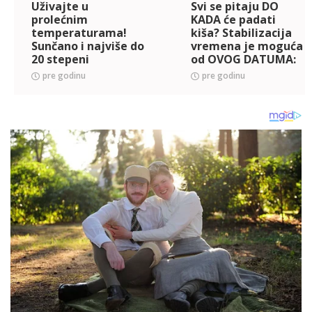
Uživajte u
Svi se pitaju DO
prolećnim
KADA će padati
temperaturama!
kiša? Stabilizacija
Sunčano i najviše do
vremena je moguća
20 stepeni
od OVOG DATUMA:
Biće i letnjih 28
pre godinu
pre godinu
stepeni