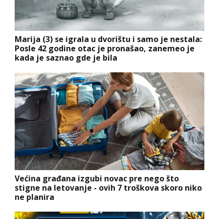
Marija (3) se igrala u dvorištu i samo je nestala:
Posle 42 godine otac je pronašao, zanemeo je
kada je saznao gde je bila
Većina građana izgubi novac pre nego što
stigne na letovanje - ovih 7 troškova skoro niko
ne planira