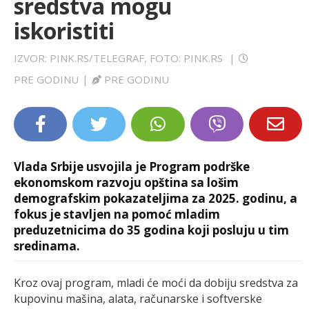
sredstva mogu
LIFESTYLE
iskoristiti
EXTRA
IZVOR: PINK.RS/TELEGRAF, FOTO: PINK.RS
|
PRE GODINU
|
PRE GODINU
Vlada Srbije usvojila je Program podrške
ekonomskom razvoju opština sa lošim
demografskim pokazateljima za 2025. godinu, a
fokus je stavljen na pomoć mladim
preduzetnicima do 35 godina koji posluju u tim
sredinama.
Kroz ovaj program, mladi će moći da dobiju sredstva za
kupovinu mašina, alata, računarske i softverske