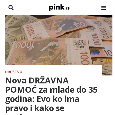
NASLOVNA
VESTI
ZADRUGA
SHOWBIZ
HRONIKA
DRUŠTVO
Nova DRŽAVNA
FARMERI
POMOĆ za mlade do 35
godina: Evo ko ima
TV
pravo i kako se
SPORT