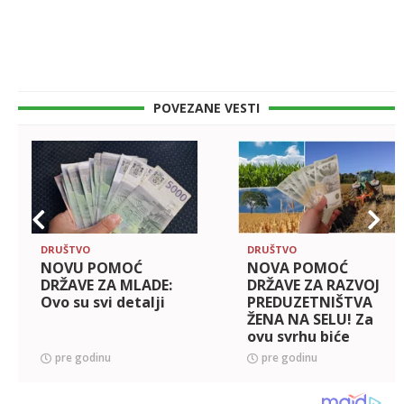
POVEZANE VESTI
DRUŠTVO
DRUŠTVO
NOVU POMOĆ
NOVA POMOĆ
DRŽAVE ZA MLADE:
DRŽAVE ZA RAZVOJ
Ovo su svi detalji
PREDUZETNIŠTVA
ŽENA NA SELU! Za
ovu svrhu biće
izdvojeno 50
pre godinu
pre godinu
miliona dinara