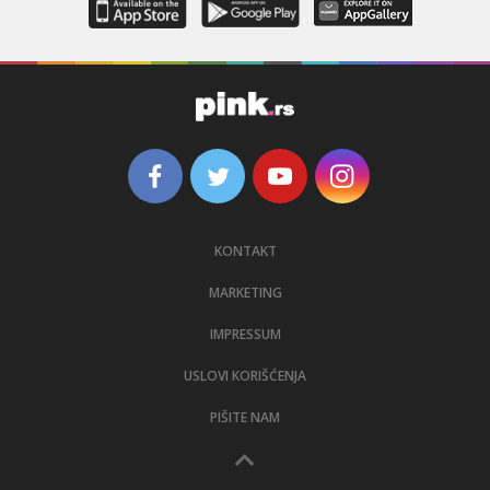
KONTAKT
MARKETING
IMPRESSUM
USLOVI KORIŠĆENJA
PIŠITE NAM