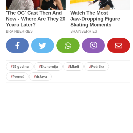
#
35 godina
#
Ekonomija
#
Mladi
#
Podrška
#
Pomoć
#
država