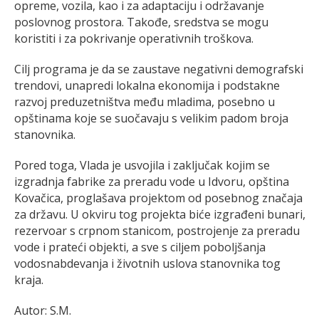
opreme, vozila, kao i za adaptaciju i održavanje
poslovnog prostora. Takođe, sredstva se mogu
koristiti i za pokrivanje operativnih troškova.
Cilj programa je da se zaustave negativni demografski
trendovi, unapredi lokalna ekonomija i podstakne
razvoj preduzetništva među mladima, posebno u
opštinama koje se suočavaju s velikim padom broja
stanovnika.
Pored toga, Vlada je usvojila i zaključak kojim se
izgradnja fabrike za preradu vode u Idvoru, opština
Kovačica, proglašava projektom od posebnog značaja
za državu. U okviru tog projekta biće izgrađeni bunari,
rezervoar s crpnom stanicom, postrojenje za preradu
vode i prateći objekti, a sve s ciljem poboljšanja
vodosnabdevanja i životnih uslova stanovnika tog
kraja.
Autor: S.M.