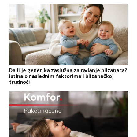
Da li je genetika zaslužna za rađanje blizanaca?
Istina o naslednim faktorima i blizanačkoj
trudnoći