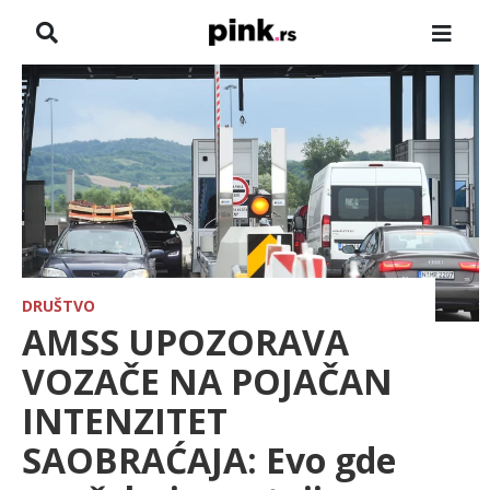
NASLOVNA
VESTI
ZADRUGA
SHOWBIZ
HRONIKA
DRUŠTVO
AMSS UPOZORAVA
FARMERI
VOZAČE NA POJAČAN
INTENZITET
TV
SAOBRAĆAJA: Evo gde
SPORT