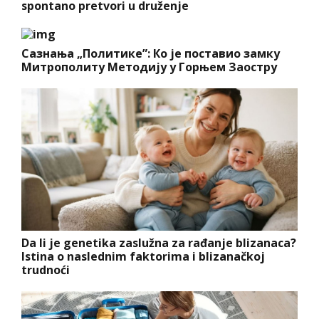
spontano pretvori u druženje
Сазнања „Политике”: Ко је поставио замку
Митрополиту Методију у Горњем Заостру
Da li je genetika zaslužna za rađanje blizanaca?
Istina o naslednim faktorima i blizanačkoj
trudnoći