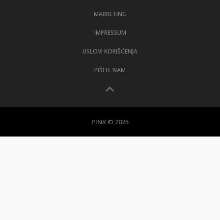
MARKETING
IMPRESSUM
USLOVI KORIŠĆENJA
PIŠITE NAM
PINK © 2025