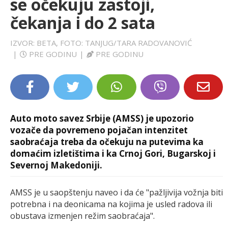
se očekuju zastoji,
LIFESTYLE
čekanja i do 2 sata
EXTRA
IZVOR: BETA, FOTO: TANJUG/TARA RADOVANOVIĆ
|
PRE GODINU
|
PRE GODINU
Auto moto savez Srbije (AMSS) je upozorio
vozače da povremeno pojačan intenzitet
saobraćaja treba da očekuju na putevima ka
domaćim izletištima i ka Crnoj Gori, Bugarskoj i
Severnoj Makedoniji.
AMSS je u saopštenju naveo i da će "pažljivija vožnja biti
potrebna i na deonicama na kojima je usled radova ili
obustava izmenjen režim saobraćaja".