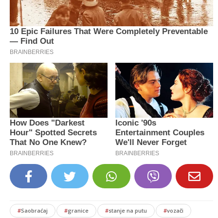
#
Saobraćaj
#
granice
#
stanje na putu
#
vozači