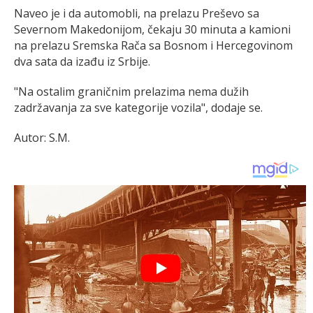
Naveo je i da automobli, na prelazu Preševo sa
Severnom Makedonijom, čekaju 30 minuta a kamioni
na prelazu Sremska Rača sa Bosnom i Hercegovinom
dva sata da izađu iz Srbije.
"Na ostalim graničnim prelazima nema dužih
zadržavanja za sve kategorije vozila", dodaje se.
Autor: S.M.