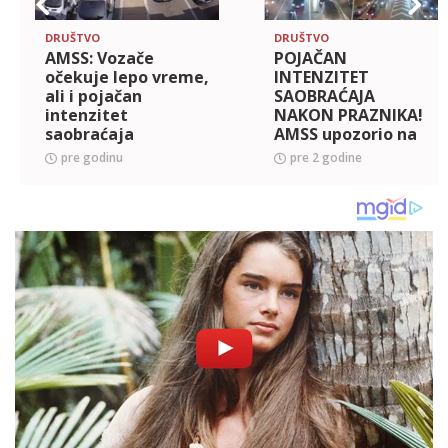
DRUŠTVO
DRUŠTVO
AMSS: Vozače
POJAČAN
očekuje lepo vreme,
INTENZITET
ali i pojačan
SAOBRAĆAJA
intenzitet
NAKON PRAZNIKA!
saobraćaja
AMSS upozorio na
oštećenja puteva,
pre godinu
pre 2 godine
evo kako je na
granicama