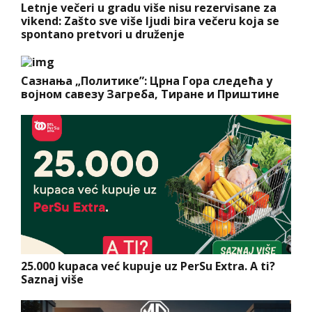
Letnje večeri u gradu više nisu rezervisane za
vikend: Zašto sve više ljudi bira večeru koja se
spontano pretvori u druženje
Сазнања „Политике”: Црна Гора следећа у
војном савезу Загреба, Тиране и Приштине
25.000 kupaca već kupuje uz PerSu Extra. A ti?
Saznaj više