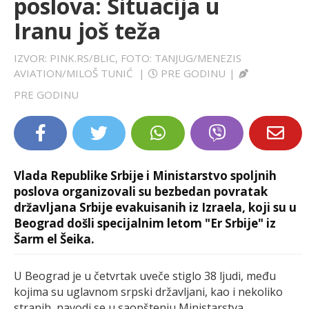
poslova: Situacija u
LIFESTYLE
Iranu još teža
EXTRA
IZVOR: PINK.RS/BLIC, FOTO: TANJUG/MENEZIS
AVIATION/MILOŠ TUNIĆ
|
PRE GODINU
|
PRE GODINU
Vlada Republike Srbije i Ministarstvo spoljnih
poslova organizovali su bezbedan povratak
državljana Srbije evakuisanih iz Izraela, koji su u
Beograd došli specijalnim letom "Er Srbije" iz
Šarm el Šeika.
U Beograd je u četvrtak uveče stiglo 38 ljudi, među
kojima su uglavnom srpski državljani, kao i nekoliko
stranih, navodi se u saopštenju Ministarstva.