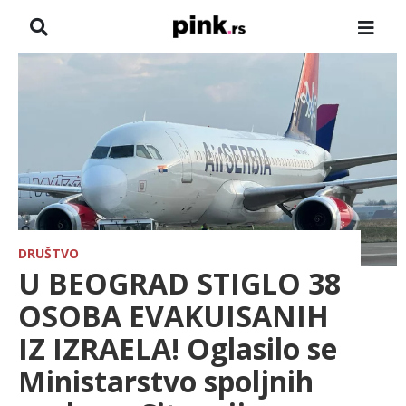
NASLOVNA
VESTI
ZADRUGA
SHOWBIZ
HRONIKA
DRUŠTVO
U BEOGRAD STIGLO 38
FARMERI
OSOBA EVAKUISANIH
IZ IZRAELA! Oglasilo se
TV
Ministarstvo spoljnih
SPORT