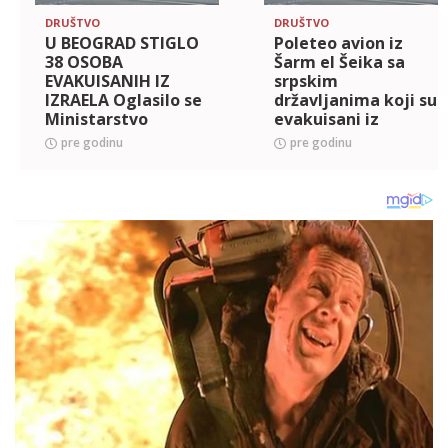
DRUŠTVO
DRUŠTVO
U BEOGRAD STIGLO
Poleteo avion iz
38 OSOBA
Šarm el Šeika sa
EVAKUISANIH IZ
srpskim
IZRAELA Oglasilo se
državljanima koji su
Ministarstvo
evakuisani iz
spoljnih poslova:
Izraela
pre godinu
pre godinu
Situacija u Iranu još
teža