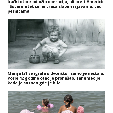
Irački otpor odložio operaciju, ali preti Americi:
"Suverenitet se ne vraća slabim izjavama, već
pesnicama"
Marija (3) se igrala u dvorištu i samo je nestala:
Posle 42 godine otac je pronašao, zanemeo je
kada je saznao gde je bila