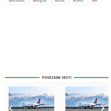
#
Aerodrom
#
Beograd
#
Izrael
#
Putnici
#
let
POVEZANE VESTI