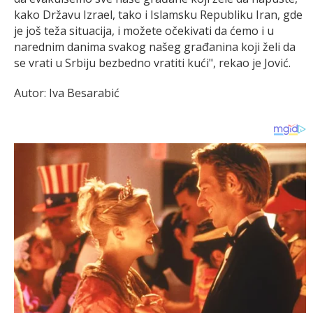
kako Državu Izrael, tako i Islamsku Republiku Iran, gde
je još teža situacija, i možete očekivati da ćemo i u
narednim danima svakog našeg građanina koji želi da
se vrati u Srbiju bezbedno vratiti kući", rekao je Jović.
Autor: Iva Besarabić