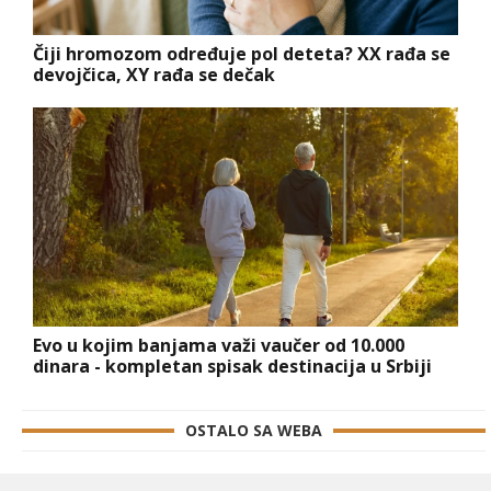
Čiji hromozom određuje pol deteta? XX rađa se
devojčica, XY rađa se dečak
Evo u kojim banjama važi vaučer od 10.000
dinara - kompletan spisak destinacija u Srbiji
OSTALO SA WEBA