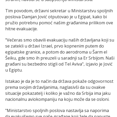
Tim povodom, državni sekretar u Ministarstvu spoljnih
poslova Damjan Jović otputovao je u Egipat, kako bi
pružio potrebnu pomoć našim građanima prilikom ove
hitne evakuacije.
"Večeras smo obavili evakuaciju naših državljana koji su
se zatekli u državi Izrael, prvo kopnenim putem do
egipatske granice, a potom do aerodroma u Šarm el
Šeiku, gde smo ih preuzeli u saradnji sa Er Srbijom. Naši
građani su bezbedno stigli od Tel Aviva", izjavio je Jović
u Egiptu.
Istakao je da je to način da država pokaže odgovornost
prema svojim državljanima, naglasivši da su ovakve
situacije pokazatelj i koliko je važno da Srbija ima jaku
nacionalnu aviokompaniju na koju može da se osloni.
"Ministarstvo spoljnih poslova nastavlja sa naporima
da evakuišemo sve naše građane koji žele da napuste,