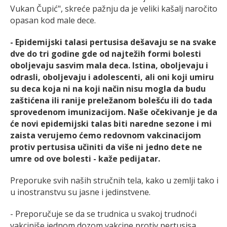
Vukan Čupić", skreće pažnju da je veliki kašalj naročito
opasan kod male dece.
- Epidemijski talasi pertusisa dešavaju se na svake
dve do tri godine gde od najtežih formi bolesti
oboljevaju sasvim mala deca. Istina, oboljevaju i
odrasli, oboljevaju i adolescenti, ali oni koji umiru
su deca koja ni na koji način nisu mogla da budu
zaštićena ili ranije preležanom bolešću ili do tada
sprovedenom imunizacijom. Naše očekivanje je da
će novi epidemijski talas biti naredne sezone i mi
zaista verujemo ćemo redovnom vakcinacijom
protiv pertusisa učiniti da više ni jedno dete ne
umre od ove bolesti - kaže pedijatar.
Preporuke svih naših stručnih tela, kako u zemlji tako i
u inostranstvu su jasne i jedinstvene.
- Preporučuje se da se trudnica u svakoj trudnoći
vakciniše jednom dozom vakcine protiv pertusisa,