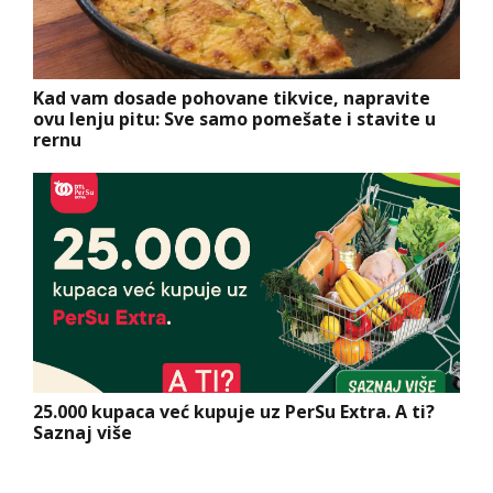
Kad vam dosade pohovane tikvice, napravite
ovu lenju pitu: Sve samo pomešate i stavite u
rernu
25.000 kupaca već kupuje uz PerSu Extra. A ti?
Saznaj više