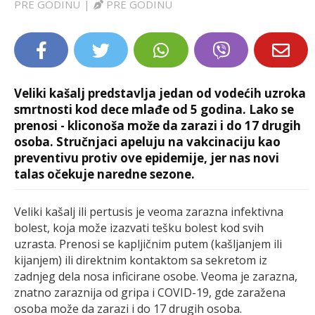
PRE GODINU
|
PRE GODINU
LIFESTYLE
EXTRA
Veliki kašalj predstavlja jedan od vodećih uzroka
smrtnosti kod dece mlađe od 5 godina. Lako se
prenosi - kliconoša može da zarazi i do 17 drugih
osoba. Stručnjaci apeluju na vakcinaciju kao
preventivu protiv ove epidemije, jer nas novi
talas očekuje naredne sezone.
Veliki kašalj ili pertusis je veoma zarazna infektivna
bolest, koja može izazvati tešku bolest kod svih
uzrasta. Prenosi se kapljičnim putem (kašljanjem ili
kijanjem) ili direktnim kontaktom sa sekretom iz
zadnjeg dela nosa inficirane osobe. Veoma je zarazna,
znatno zaraznija od gripa i COVID-19, gde zaražena
osoba može da zarazi i do 17 drugih osoba.