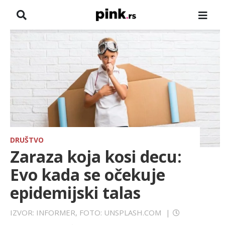
NASLOVNA
VESTI
ZADRUGA
SHOWBIZ
HRONIKA
DRUŠTVO
Zaraza koja kosi decu:
FARMERI
Evo kada se očekuje
epidemijski talas
TV
IZVOR: INFORMER, FOTO: UNSPLASH.COM
|
SPORT