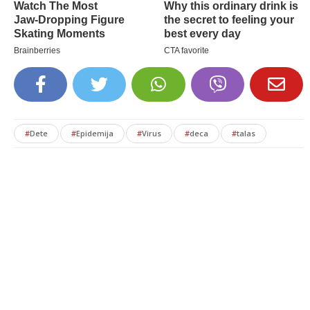
#
Dete
#
Epidemija
#
Virus
#
deca
#
talas