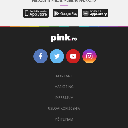
PREUZMITE PINK.RS MOBILNU APLIKACIJU
KONTAKT
MARKETING
IMPRESSUM
USLOVI KORIŠĆENJA
PIŠITE NAM