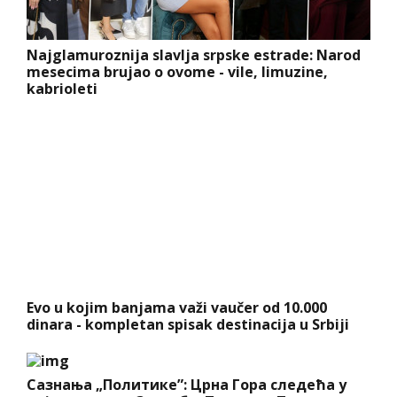
Najglamuroznija slavlja srpske estrade: Narod
mesecima brujao o ovome - vile, limuzine,
kabrioleti
Evo u kojim banjama važi vaučer od 10.000
dinara - kompletan spisak destinacija u Srbiji
Сазнања „Политике”: Црна Гора следећа у