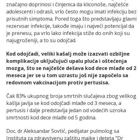
značajno doprinosi i činjenica da kliconoše, najčešće
adolescenti i odrasli, vrlo često mogu imati infekciju bez
prisutnih simptoma. Pored toga što predstavljaju glavni
rezervoar infekcije, takođe imaju i najveći potencijal da
je prenesu, pa vrlo lako infekcija stiže do onih koji su
najugroženiji, a to su odojčad.
Kod odojčadi, veliki kašalj može izazvati ozbiljne
komplikacije uključujući upalu pluća i oštećenja
mozga, što se najčešće dešava kod dece mlađe od 2
meseca jer se u tom uzrastu još nije započelo sa
redovnom vakcinacijom protiv pertusisa.
Čak 83% ukupnog broja smrtnih slučajeva zbog velikog
kašlja javlja se kod odojčadi mlađe od 3 meseca, a
pertusis i dalje predstavlja jedan od vodećih uzroka
smrtnosti kod dece mlađe od 5 godina.
Doc. dr Aleksandar Sovtić, pedijatar pulmolog sa
Instituta za zdravstvenu zaštitu majke i deteta "Dr