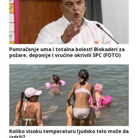
Pomračenje uma i totalna bolest! Blokaderi za
požare, deponije i vrućine okrivili SPC (FOTO)
Koliko visoku temperaturu ljudsko telo može da
izdrži?