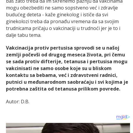
baš zato treba da im skrenemo pažnju da vakcinama
mogu obezbediti ne samo sopstveno već i zdravlje
budućeg deteta - kaže ginekolog i ističe da svi
ginekolozi treba da pronađu vremena da sa svojim
trudnicama pričaju o vakcinaciji u trudnoći jer je to i
dalje tabu tema.
Vakcinacija protiv pertusisa sprovodi se u našoj
zemlji počevši od drugog meseca života, pri čemu
se sada protiv difterije, tetanusa i pertusisa mogu
vakcinisati ne samo osobe koje su u bliskom
kontaktu sa bebama, već i zdravstveni radnici,
putnici u međunarodnom saobraćaju i svi kojima je
potrebna zaštita od tetanusa prilikom povrede.
Autor: D.B.