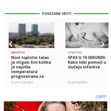
POVEZANE VESTI
DRUŠTVO
LIFESTYLE
Novi toplotni talas
SPAS U 10 SEKUNDI:
je stigao: Evo kolika
Kako sebi pomoći u
je najviša
slučaju infarkta
temperatura
prognozirana za
danas
pre 2 godine
pre godinu