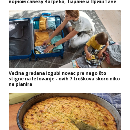
војном савезу Загреба, Тиране и Приштине
Većina građana izgubi novac pre nego što
stigne na letovanje - ovih 7 troškova skoro niko
ne planira