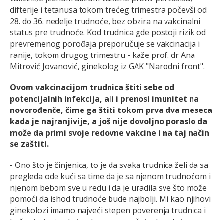
difterije i tetanusa tokom trećeg trimestra počevši od
28. do 36. nedelje trudnoće, bez obzira na vakcinalni
status pre trudnoće. Kod trudnica gde postoji rizik od
prevremenog porođaja preporučuje se vakcinacija i
ranije, tokom drugog trimestru - kaže prof. dr Ana
Mitrović Jovanović, ginekolog iz GAK "Narodni front".
Ovom vakcinacijom trudnica štiti sebe od
potencijalnih infekcija, ali i prenosi imunitet na
novorođenče, čime ga štiti tokom prva dva meseca
kada je najranjivije, a još nije dovoljno poraslo da
može da primi svoje redovne vakcine i na taj način
se zaštiti.
- Ono što je činjenica, to je da svaka trudnica želi da sa
pregleda ode kući sa time da je sa njenom trudnoćom i
njenom bebom sve u redu i da je uradila sve što može
pomoći da ishod trudnoće bude najbolji. Mi kao njihovi
ginekolozi imamo najveći stepen poverenja trudnica i