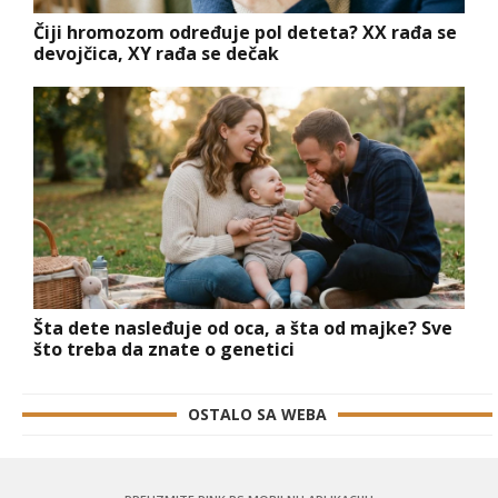
Čiji hromozom određuje pol deteta? XX rađa se
devojčica, XY rađa se dečak
Šta dete nasleđuje od oca, a šta od majke? Sve
što treba da znate o genetici
OSTALO SA WEBA