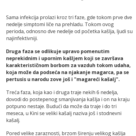
Sama infekcija prolazi kroz tri faze, gde tokom prve dve
nedelje simptomi liče na prehladu. Tokom ovog
perioda, odnosno dve nedelje od početka kašlja, ljudi su
najinfektivniji.
Druga faza se odlikuje upravo pomenutim
neprekidnim i upornim kašljem koji se završava
karakterističnom borbom za vazduh tokom udaha,
koja može da podseća na njakanje magarca, pa se
pertusis u narodu zove još i "magareći kašalj".
Treća faza, koja kao i druga traje nekih 6 nedelja,
dovodi do postepenog smanjivanja kašlja i on na kraju
potpuno nestaje. Budući da može da traje i do tri
meseca, u Kini se veliki kašalj naziva još i stodnevni
kašalj.
Pored velike zaraznosti, brzom širenju velikog kašlja