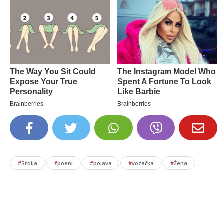
#
Srbija
#
poeni
#
pojava
#
vozačka
#
Žena