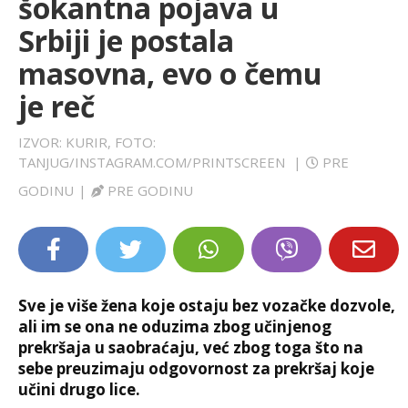
šokantna pojava u
LIFESTYLE
Srbiji je postala
masovna, evo o čemu
EXTRA
je reč
IZVOR: KURIR, FOTO:
TANJUG/INSTAGRAM.COM/PRINTSCREEN
|
PRE
GODINU
|
PRE GODINU
Sve je više žena koje ostaju bez vozačke dozvole,
ali im se ona ne oduzima zbog učinjenog
prekršaja u saobraćaju, već zbog toga što na
sebe preuzimaju odgovornost za prekršaj koje
učini drugo lice.