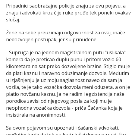
Pripadnici saobraćajne policije znaju za ovu pojavu, a
znaju i advokati kroz čije ruke prođe tek poneki ovakav
slučaj.
Žene na sebe preuzimaju odgovornost za ovaj, inače
nedozvoljen postupak, jer su prinuđene.
- Supruga je na jednom magistralnom putu "uslikala"
kamera da je preticao duplu punu i pritom vozio 60
kilometara na sat preko dozvoljene brzine. Stiglo mu je
da plati kaznu i naravno oduzimanje dozvole. Međutim
u izjašnjenju je uz moju saglasnost naveo da sam ja
vozila, te je tako vozačka dozvola meni oduzeta, a on je
platio novčanu kaznu. Ja ne radim i egzistencija naše
porodice zavisi od njegovog posla za koji mu je
neophodna vozačka dozvola - priča Čačanka koja je
insistirala na anonimnosti.
Sa ovom pojavom su upoznati i čačanski advokati,
međutim tvrde da tek po koji slučaj dospe na sud, što