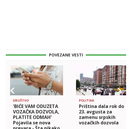
POVEZANE VESTI
DRUŠTVO
POLITIKA
'BIĆE VAM ODUZETA
Priština dala rok do
VOZAČKA DOZVOLA,
23. avgusta za
PLATITE ODMAH'
zamenu srpskih
Pojavila se nova
vozačkih dozvola
prevara - Šta nikako