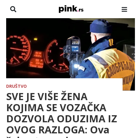
NASLOVNA
VESTI
ZADRUGA
SHOWBIZ
HRONIKA
DRUŠTVO
SVE JE VIŠE ŽENA
PINKOVE ZVEZDE
KOJIMA SE VOZAČKA
DOZVOLA ODUZIMA IZ
TV
OVOG RAZLOGA: Ova
SPORT