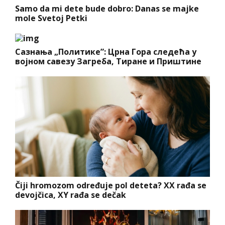
Samo da mi dete bude dobro: Danas se majke
mole Svetoj Petki
Сазнања „Политике”: Црна Гора следећа у
војном савезу Загреба, Тиране и Приштине
Čiji hromozom određuje pol deteta? XX rađa se
devojčica, XY rađa se dečak