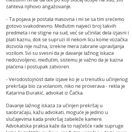
zahteva njihovo angažovanje.
- Ta pojava je postala masovna i mi se sa tim srećemo
gotovo svakodnevno. Međutim najveći broj takvih
predmeta i ne stigne na sud, već se učinilac dela izjasni i
plati kaznu, dok se supruzi ili nekom licu kome vozačka
dozvola nije nužna, izrekne mera zabrane upravljanja
vozilom. Svi su svesni da je davanje lažnog iskaza
nedozvoljeno, međutim, sistemu je važno da je kazna
plaćena i postupak zatvoren.
- Verodostojnost date izjave ko je u trenutku učinjenog
prekršaja bio za volanom, niko ne proverava - rekla je
Katarina Đurakić, advokat iz Čačka.
Davanje lažnog iskaza za učinjen prekršaj u
saobraćaju, kažu advokati, moguće je jedino u
slučajevima kada prekršaj zabeleže kamere.
Advokatska praksa kaže da to najčešće rade supruge