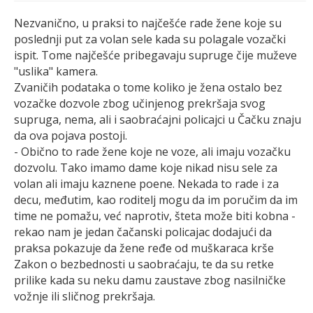
Nezvanično, u praksi to najčešće rade žene koje su
poslednji put za volan sele kada su polagale vozački
ispit. Tome najčešće pribegavaju supruge čije muževe
"uslika" kamera.
Zvaničih podataka o tome koliko je žena ostalo bez
vozačke dozvole zbog učinjenog prekršaja svog
supruga, nema, ali i saobraćajni policajci u Čačku znaju
da ova pojava postoji.
- Obično to rade žene koje ne voze, ali imaju vozačku
dozvolu. Tako imamo dame koje nikad nisu sele za
volan ali imaju kaznene poene. Nekada to rade i za
decu, međutim, kao roditelj mogu da im poručim da im
time ne pomažu, već naprotiv, šteta može biti kobna -
rekao nam je jedan čačanski policajac dodajući da
praksa pokazuje da žene ređe od muškaraca krše
Zakon o bezbednosti u saobraćaju, te da su retke
prilike kada su neku damu zaustave zbog nasilničke
vožnje ili sličnog prekršaja.