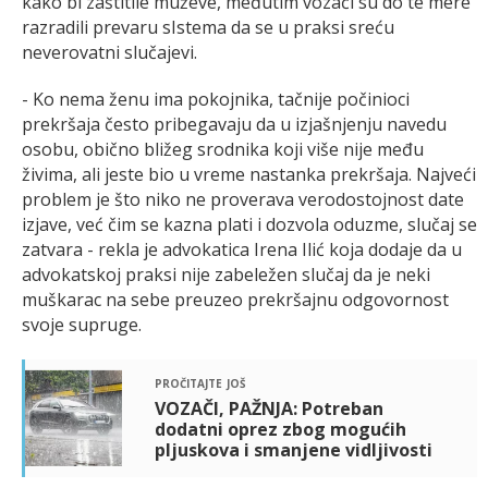
kako bi zaštitile muževe, međutim vozači su do te mere
razradili prevaru sIstema da se u praksi sreću
neverovatni slučajevi.
- Ko nema ženu ima pokojnika, tačnije počinioci
prekršaja često pribegavaju da u izjašnjenju navedu
osobu, obično bližeg srodnika koji više nije među
živima, ali jeste bio u vreme nastanka prekršaja. Najveći
problem je što niko ne proverava verodostojnost date
izjave, već čim se kazna plati i dozvola oduzme, slučaj se
zatvara - rekla je advokatica Irena Ilić koja dodaje da u
advokatskoj praksi nije zabeležen slučaj da je neki
muškarac na sebe preuzeo prekršajnu odgovornost
svoje supruge.
pročitajte još
VOZAČI, PAŽNJA: Potreban
dodatni oprez zbog mogućih
pljuskova i smanjene vidljivosti